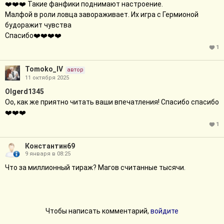
❤️❤️❤️ Такие фанфики поднимают настроение.
Малфой в роли ловца завораживает. Их игра с Гермионой
будоражит чувства
Спасибо❤️❤️❤️❤️
1
Tomoko_IV
автор
11 октября 2025
Olgerd1345
Оо, как же приятно читать ваши впечатления! Спасибо спасибо
❤️❤️❤️
1
Константин69
9 января в 08:25
Что за миллионный тираж? Магов считанные тысячи.
Чтобы написать комментарий,
войдите