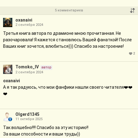
5 комментариев
oxanaivi
2 сентября 2024
Третья книга автора по драмионе мною прочитанная. Не
разочаровала! Я кажется становлюсь Вашей фанаткой! После
Ваших книг хочется, влюбиться))) Спасибо за настроение!
2
Tomoko_IV
автор
2 сентября 2024
oxanaivi
А я так радуюсь, что мои фанфики нашли своего читателя❤️❤️
❤️
Olgerd1345
11 октября 2025
Так волшебно!!!! Спасибо за эту историю!!
За ваши способности и ваши труды))