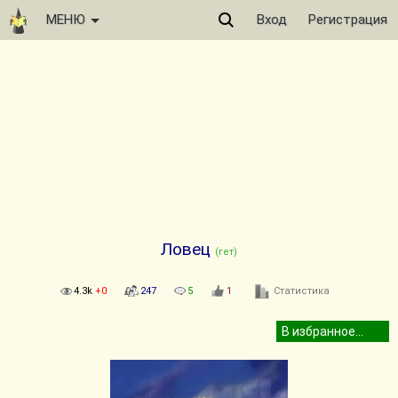
МЕНЮ
Вход
Регистрация
Ловец
(гет)
4.3k
+0
247
5
1
Статистика