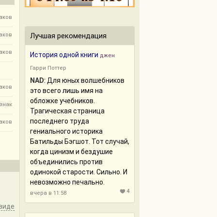
наков
наков
Лучшая рекомендация
наков
История одной книги
джен
Гарри Поттер
NAD
: Для юных волшебников
наков
это всего лишь имя на
обложке учебников.
 знак
Трагическая страница
последнего труда
наков
гениального историка
Батильды Бэгшот. Тот случай,
когда цинизм и бездушие
объединились против
одинокой старости. Сильно. И
невозможно печально.
4
вчера в 11:58
виде