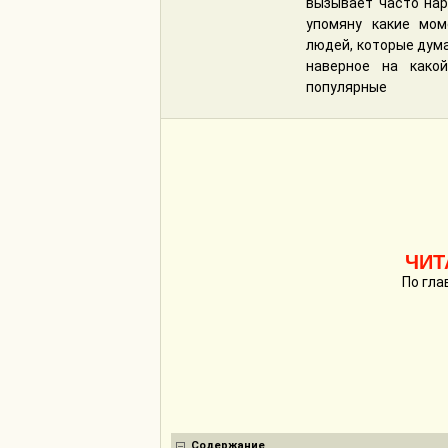
вызывает часто нар
упомяну какие мом
людей, которые дума
наверное на како
популярные
ЧИТ
По гла
Содержание