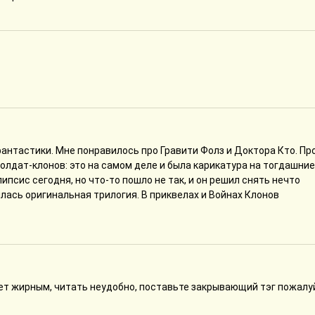
антастики. Мне понравилось про Гравити Фолз и Доктора Кто. Пр
олдат-клонов: это на самом деле и была карикатура на тогдашние
псис сегодня, но что-то пошло не так, и он решил снять нечто
лась оригинальная трилогия. В приквелах и Войнах Клонов
дет жирным, читать неудобно, поставьте закрывающий тэг пожалу