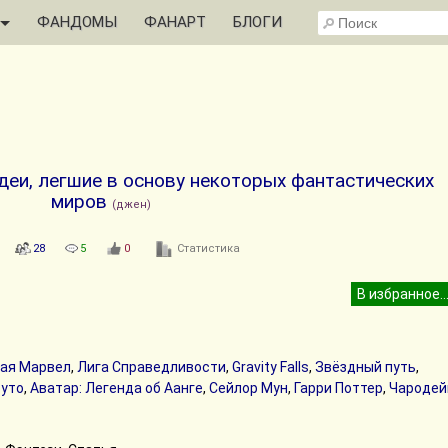
ФАНДОМЫ
ФАНАРТ
БЛОГИ
деи, легшие в основу некоторых фантастических
миров
(джен)
28
5
0
Статистика
ая Марвел
,
Лига Справедливости
,
Gravity Falls
,
Звёздный путь
,
уто
,
Аватар: Легенда об Аанге
,
Сейлор Мун
,
Гарри Поттер
,
Чародей