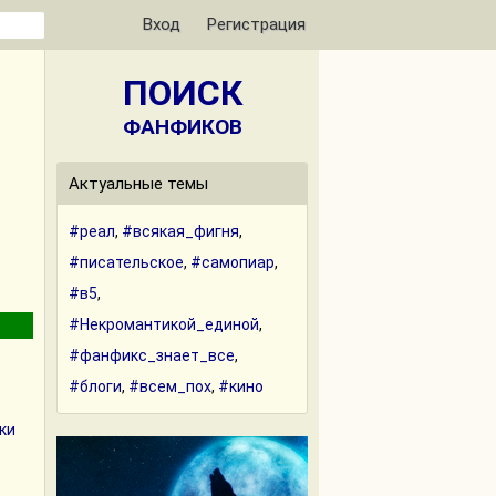
Вход
Регистрация
ПОИСК
ФАНФИКОВ
Актуальные темы
#реал
,
#всякая_фигня
,
#писательское
,
#самопиар
,
#в5
,
#Некромантикой_единой
,
#фанфикс_знает_все
,
#блоги
,
#всем_пох
,
#кино
ки