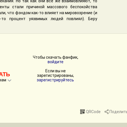
екания. Но так как они все же взаимовлияют, то
енты стали причиной массового беспокойства
ли, что фэндом как-то влияет на мировозрение (и
й-то процент уязвимых людей повлиял). Беру
Чтобы скачать фанфик,
войдите
Если вы не
АТЬ
зарегистрированы,
вам
зарегистрируйтесь
QRCode
Поделит