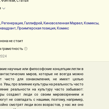
 Фэнтези, Статья
в
,
Регенерация
,
Галлифрей
,
Киновселенная Марвел
,
Комиксы
,
-квадрант
,
Проимперская позиция
,
Комикс
анона не стоит
а грамотность
.2024
какие научные или философские концепции легли в
антастических миров, которые не всегда можно
ит чисто для ознакомления, не имеет целью
о. Увы, про влияние культуры на реальность часто
ияние реальности на культуру часто забывают:
иры создают люди со своим мировозрением и
огут не совпадать с нашими, поэтому, например,
ойно смотрят люди всех возрастов, у нас же оно