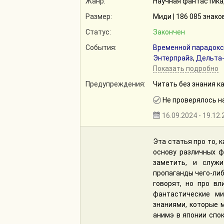
Жанр:
Научная фантастика,
Размер:
Миди | 186 085 знако
Статус:
Закончен
События:
Временной парадокс
Энтерпрайз
,
Дельта
Показать подробно
Предупреждения:
Читать без знания к
Не проверялось н
16.09.2024 - 19.12
Эта статья про то, 
основу различных ф
заметить, и служ
пропаганды чего-либ
говорят, но про вл
фантастические м
знаниями, которые м
анимэ в японии спок