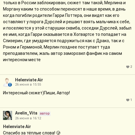
только в России заблокирован, сюжет там такой, Мерлина и
Моргану каким то способом переносят в наше время, в день
когда погибли родители Гарри Поттера, они видят как его
оставляют у порога Дурслей и решают взять мальчика к себе,
и поселяются у этой старушки сквиба, соседки Дурслей, забыл
ее имя, когда Гарри оказывается в Хогвартсе то попадает на
Слизерин, где умудряется подружиться как с Драко, так и с
Роном и Гермионой, Мерлин позднее поступает туда
преподавателем, жаль автор заморозил фанфик на самом
интересном месте
2
Helenviate Air
26 июня в 15:55
Интересный сюжет)Пиши, Автор!
1
Avelin_Vita
автор
26 июня в 16:12
Helenviate Air
Спасибо за тёплые слова! 🥲