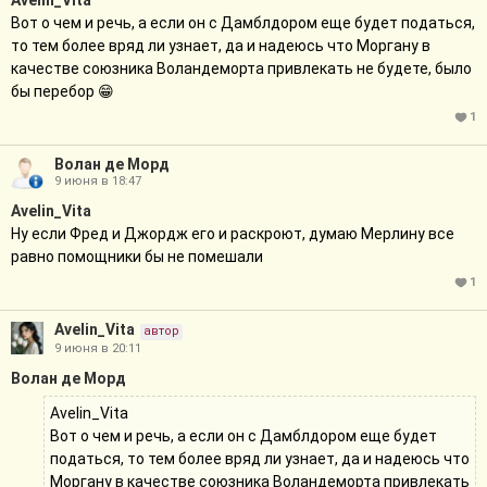
Вот о чем и речь, а если он с Дамблдором еще будет податься,
то тем более вряд ли узнает, да и надеюсь что Моргану в
качестве союзника Воландеморта привлекать не будете, было
бы перебор 😁
1
Волан де Морд
9 июня в 18:47
Avelin_Vita
Ну если Фред и Джордж его и раскроют, думаю Мерлину все
равно помощники бы не помешали
1
Avelin_Vita
автор
9 июня в 20:11
Волан де Морд
Avelin_Vita
Вот о чем и речь, а если он с Дамблдором еще будет
податься, то тем более вряд ли узнает, да и надеюсь что
Моргану в качестве союзника Воландеморта привлекать