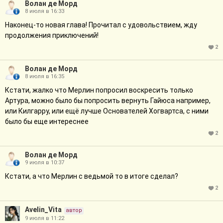
Волан де Морд
8 июля в 16:33
Наконец-то новая глава! Прочитал с удовольствием, жду
продолжения приключений!
2
Волан де Морд
8 июля в 16:35
Кстати, жалко что Мерлин попросил воскресить только
Артура, можно было бы попросить вернуть Гайюса например,
или Килгарру, или ещё лучше Основателей Хогвартса, с ними
было бы еще интереснее
2
Волан де Морд
9 июля в 10:37
Кстати, а что Мерлин с ведьмой то в итоге сделал?
2
Avelin_Vita
автор
9 июля в 11:22