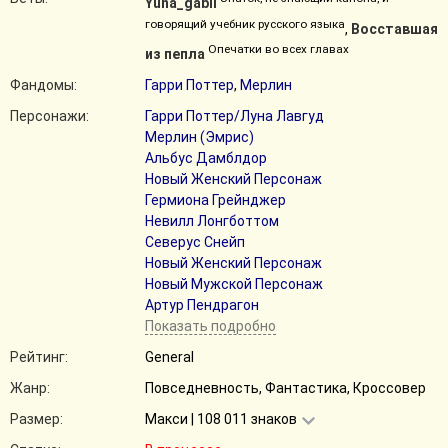
Yuna_gabii
говорящий учебник русского языка
,
Восставшая
Опечатки во всех главах
из пепла
Фандомы:
Гарри Поттер
,
Мерлин
Персонажи:
Гарри Поттер/Луна Лавгуд
Мерлин (Эмрис)
Альбус Дамблдор
Новый Женский Персонаж
Гермиона Грейнджер
Невилл Лонгботтом
Северус Снейп
Новый Женский Персонаж
Новый Мужской Персонаж
Артур Пендрагон
Показать подробно
Рейтинг:
General
Жанр:
Повседневность, Фантастика, Кроссовер
Размер:
Макси | 108 011 знаков