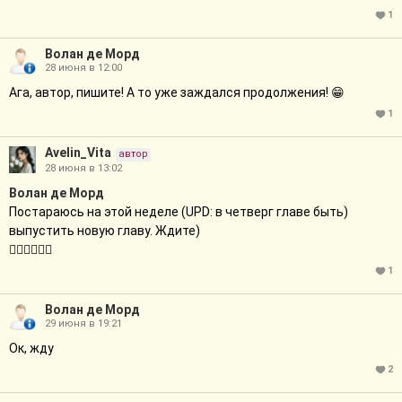
1
Волан де Морд
28 июня в 12:00
Ага, автор, пишите! А то уже заждался продолжения! 😁
1
Avelin_Vita
автор
28 июня в 13:02
Волан де Морд
Постараюсь на этой неделе (UPD: в четверг главе быть)
выпустить новую главу. Ждите)
❤️‍🔥❤️‍🔥❤️‍🔥
1
Волан де Морд
29 июня в 19:21
Ок, жду
2