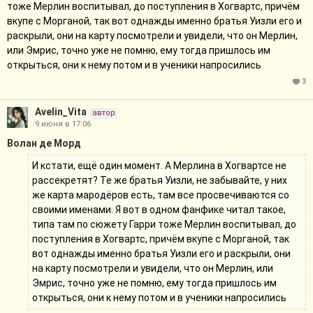
тоже Мерлин воспитывал, до поступления в Хогвартс, причём
вкупе с Морганой, так вот однажды именно братья Уизли его и
раскрыли, они на карту посмотрели и увидели, что он Мерлин,
или Эмрис, точно уже не помню, ему тогда пришлось им
открыться, они к нему потом и в ученики напросились
3
Avelin_Vita
автор
9 июня в 17:06
Волан де Морд
И кстати, ещё один момент. А Мерлина в Хогвартсе не
рассекретят? Те же братья Уизли, не забывайте, у них
же карта мародёров есть, там все просвечиваются со
своими именами. Я вот в одном фанфике читал такое,
типа там по сюжету Гарри тоже Мерлин воспитывал, до
поступления в Хогвартс, причём вкупе с Морганой, так
вот однажды именно братья Уизли его и раскрыли, они
на карту посмотрели и увидели, что он Мерлин, или
Эмрис, точно уже не помню, ему тогда пришлось им
открыться, они к нему потом и в ученики напросились