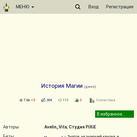
МЕНЮ
Вход
Регистрация
История Магии
(джен)
7.6k
+9
304
115
0
Статистика
Авторы:
Avelin_Vita
,
Студия PiXiE
Беты:
Знаток, не знающий канона, и