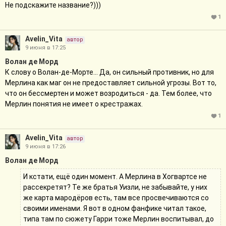
Не подскажите название?)))
1
Avelin_Vita
автор
9 июня в 17:25
Волан де Морд
К слову о Волан-де-Морте... Да, он сильный противник, но для
Мерлина как маг он не предоставляет сильной угрозы. Вот то,
что он бессмертен и может возродиться - да. Тем более, что
Мерлин понятия не имеет о крестражах.
1
Avelin_Vita
автор
9 июня в 17:26
Волан де Морд
И кстати, ещё один момент. А Мерлина в Хогвартсе не
рассекретят? Те же братья Уизли, не забывайте, у них
же карта мародёров есть, там все просвечиваются со
своими именами. Я вот в одном фанфике читал такое,
типа там по сюжету Гарри тоже Мерлин воспитывал, до