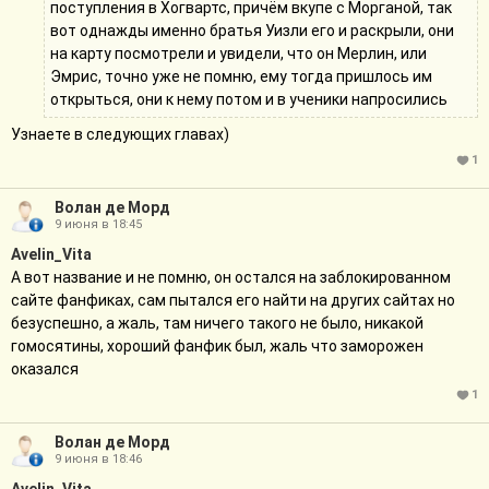
поступления в Хогвартс, причём вкупе с Морганой, так
вот однажды именно братья Уизли его и раскрыли, они
на карту посмотрели и увидели, что он Мерлин, или
Эмрис, точно уже не помню, ему тогда пришлось им
открыться, они к нему потом и в ученики напросились
Узнаете в следующих главах)
1
Волан де Морд
9 июня в 18:45
Avelin_Vita
А вот название и не помню, он остался на заблокированном
сайте фанфиках, сам пытался его найти на других сайтах но
безуспешно, а жаль, там ничего такого не было, никакой
гомосятины, хороший фанфик был, жаль что заморожен
оказался
1
Волан де Морд
9 июня в 18:46
Avelin_Vita