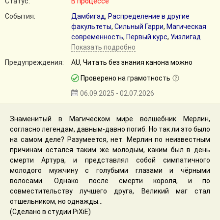
Статус:
В процессе
События:
Дамбигад
,
Распределение в другие
факультеты
,
Сильный Гарри
,
Магическая
современность
,
Первый курс
,
Уизлигад
Показать подробно
Предупреждения:
AU, Читать без знания канона можно
Проверено на грамотность
06.09.2025 - 02.07.2026
Знаменитый в Магическом мире волшебник Мерлин,
согласно легендам, давным-давно погиб. Но так ли это было
на самом деле? Разумеется, нет. Мерлин по неизвестным
причинам остался таким же молодым, каким был в день
смерти Артура, и представлял собой симпатичного
молодого мужчину с голубыми глазами и чёрными
волосами. Однако после смерти короля, и по
совместительству лучшего друга, Великий маг стал
отшельником, но однажды...
(Сделано в студии PiXiE)