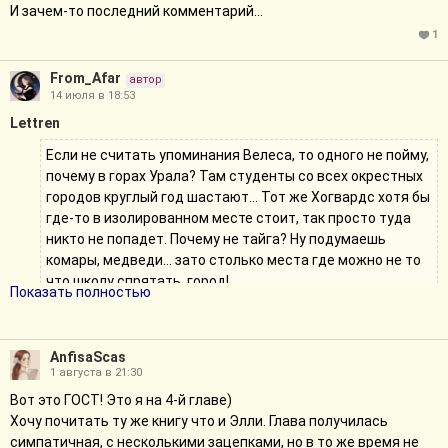
И зачем-то последний комментарий...
1
From_Afar
автор
14 июля в 18:53
Lettren
Если не считать упоминания Велеса, то одного не пойму,
почему в горах Урала? Там студенты со всех окрестных
городов круглый год шастают... Тот же Хогвардс хотя бы
где-то в изолированном месте стоит, так просто туда
никто не попадет. Почему не тайга? Ну подумаешь
комары, медведи... зато столько места где можно не то
что школу спрятать, город!
Показать полностью
А так я тока до третьей главы дочитала ._.
Спасибо за комментарий)
AnfisaScas
1 августа в 21:30
Урал был взят с вики Колдовстворца, которая упоминается в
Вот это ГОСТ! Это я на 4-й главе)
описании к фф. Пока что это самая большая база по этой
Хочу почитать ту же книгу что и Элли. Глава получилась
школе и достаточно продуманная. Люди старались, почему бы
симпатичная, с несколькими зацепками, но в то же время не