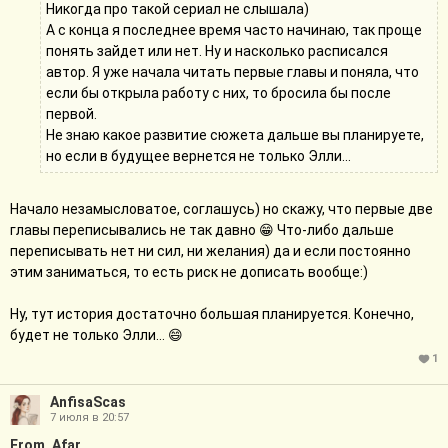
идёт особняком от основного сюжета, хотя есть в ней
Никогда про такой сериал не слышала)
некоторые важные моменты, которые повлияют на основное
А с конца я последнее время часто начинаю, так проще
течение событий. Очень надеюсь, что вы решитесь прочитать
понять зайдет или нет. Ну и насколько расписался
с самого начала 🤍 Сюжет достаточно запутанный, много
автор. Я уже начала читать первые главы и поняла, что
мелких деталей (которые я судорожно пытаюсь не забывать
если бы открыла работу с них, то бросила бы после
😁), которые не сразу бросаются в глаза, но всплывают позже
первой.
(привет, Джордж Мартин). Если вам близко такое и нравится
Не знаю какое развитие сюжета дальше вы планируете,
сериал «Тьма», то думаю, вы со мной останетесь! Но сразу
но если в будущее вернется не только Элли...
предупрежу, что вторая часть планируется почти полностью в
будущем, там будет много Колдовстворца. Хотя на самом
Начало незамысловатое, соглашусь) но скажу, что первые две
деле сюжет вообще крутится не вокруг школ, всё это
главы переписывались не так давно 😁 Что-либо дальше
декорации) На фб в примечании я разошлась по-сильнее, чем
переписывать нет ни сил, ни желания) да и если постоянно
здесь)) В общем, эта история о предрешенности и выборе. О
этим заниматься, то есть риск не дописать вообще:)
детерминизме и индетерминизме.
Ну, тут история достаточно большая планируется. Конечно,
будет не только Элли… 😄
1
AnfisaScas
7 июля в 20:57
From_Afar