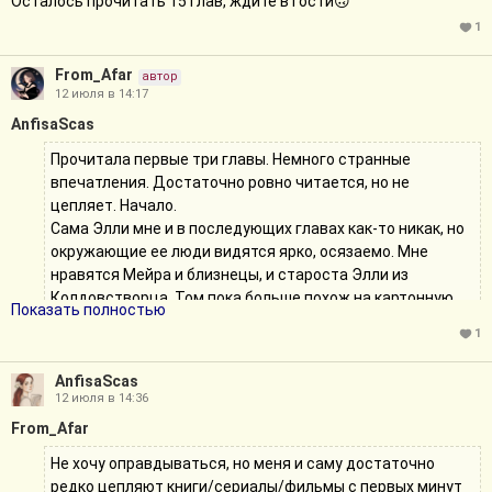
Осталось прочитать 15 глав, ждите в гости🙃
1
From_Afar
автор
12 июля в 14:17
AnfisaScas
Прочитала первые три главы. Немного странные
впечатления. Достаточно ровно читается, но не
цепляет. Начало.
Сама Элли мне и в последующих главах как-то никак, но
окружающие ее люди видятся ярко, осязаемо. Мне
нравятся Мейра и близнецы, и староста Элли из
Колдовстворца, Том пока больше похож на картонную
Показать полностью
фигуру, но это закономерно, его персонаж еще не
1
получил своего развития. Сцена в классе удивила — это
была ментальная атака? Том решился на нее прилюдно?
AnfisaScas
Кошмар вышел реалистичным, думала, это жизнь, а не
12 июля в 14:36
сон. Но что за синие глаза? Прям интригующе. Подумала,
From_Afar
что это Том, но это же не он?
Не хочу оправдываться, но меня и саму достаточно
Не хочу оправдываться, но меня и саму достаточно редко
редко цепляют книги/сериалы/фильмы с первых минут