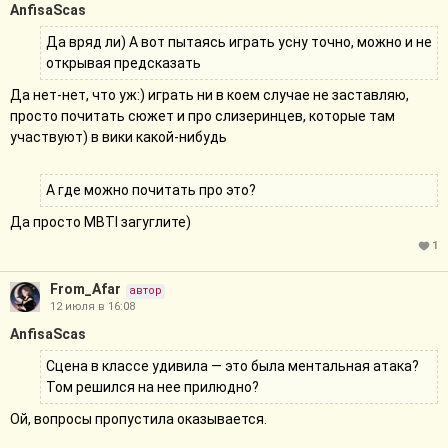
AnfisaScas
Да вряд ли) А вот пытаясь играть усну точно, можно и не
открывая предсказать
Да нет-нет, что уж:) играть ни в коем случае не заставляю,
просто почитать сюжет и про слизеринцев, которые там
участвуют) в вики какой-нибудь
А где можно почитать про это?
Да просто MBTI загуглите)
1
From_Afar
автор
12 июля в 16:08
AnfisaScas
Сцена в классе удивила — это была ментальная атака?
Том решился на нее прилюдно?
Ой, вопросы пропустила оказывается.