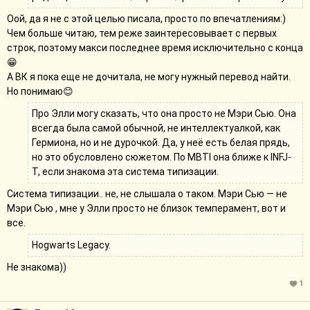
цепляют книги/сериалы/фильмы с первых минут. Иногда мне
нужно прочитать половину книги, чтоб стало интересно, или
Оой, да я не с этой целью писала, просто по впечатлениям:)
посмотреть половину сериала) Мне и Гарри Поттер не сразу
Чем больше читаю, тем реже заинтересовывает с первых
понравился, я больше всегда по Властелин колец была 😁
строк, поэтому макси последнее время исключительно с конца
😁
Про Элли могу сказать, что она просто не Мэри Сью. Она
А ВК я пока еще не дочитала, не могу нужный перевод найти.
всегда была самой обычной, не интеллектуалкой, как
Но понимаю😊
Гермиона, но и не дурочкой. Да, у неё есть белая прядь, но это
Про Элли могу сказать, что она просто не Мэри Сью. Она
обусловлено сюжетом. По MBTI она ближе к INFJ-T, если
всегда была самой обычной, не интеллектуалкой, как
знакома эта система типизации.
Гермиона, но и не дурочкой. Да, у неё есть белая прядь,
но это обусловлено сюжетом. По MBTI она ближе к INFJ-
Глаза — это не Том. Не хотелось бы спойлерить, но сам фф —
T, если знакома эта система типизации.
это кроссовер с Hogwarts Legacy. На фанфиксе его отдельно не
выставить кажется (иначе бы я выставила)
Система типизации.. не, не слышала о таком. Мэри Сью — не
Мэри Сью , мне у Элли просто не близок темперамент, вот и
все.
Hogwarts Legacy.
Не знакома))
1