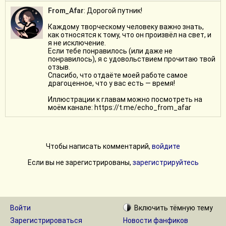
когда найду время 🥲). Сегодня, кстати, на фб залила третью,
From_Afar
: Дорогой путник!
тут тоже появится вот-вот:) можно будет перечитать, если
Каждому творческому человеку важно знать,
будет желание!
как относятся к тому, что он произвёл на свет, и
я не исключение.
Про насыщенность:) да, в 3,5 к слов не уместишь столько,
Если тебе понравилось (или даже не
понравилось), я с удовольствием прочитаю твой
сколько, скажем, в главе 19(там почти 16 тыс слов!), но раньше
отзыв.
и публикации были чаще. Сейчас чисто физически не могу за
Спасибо, что отдаёте моей работе самое
1,5-2 недели выдать главу на 15 тысяч😟 Да и вообще…
драгоценное, что у вас есть — время!
хочется отказываться от таких больших глав, тк читатели уже
Иллюстрации к главам можно посмотреть на
сюжет забывают. Многие перечитывают (опыт с фб😁 тут мне
моём канале: https://t.me/echo_from_afar
почти комментариев никто кроме вас не оставляет, сложно
судить)
Книжка эта очень интересная, согласна 😁
Чтобы написать комментарий,
войдите
Если вы не зарегистрированы,
зарегистрируйтесь
Войти
Включить
тёмную
тему
Зарегистрироваться
Новости фанфиков