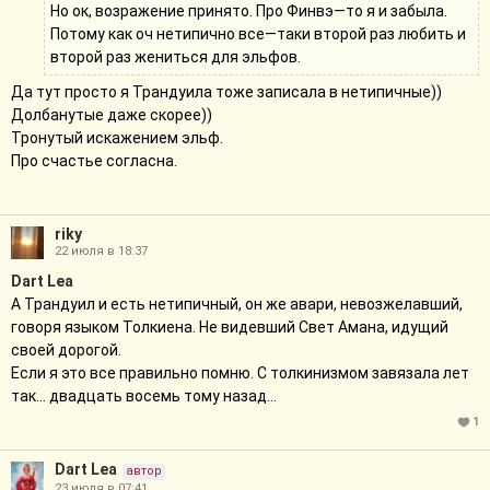
Но ок, возражение принято. Про Финвэ—то я и забыла.
Потому как оч нетипично все—таки второй раз любить и
второй раз жениться для эльфов.
Да тут просто я Трандуила тоже записала в нетипичные))
Долбанутые даже скорее))
Тронутый искажением эльф.
Про счастье согласна.
riky
22 июля в 18:37
Dart Lea
А Трандуил и есть нетипичный, он же авари, невозжелавший,
говоря языком Толкиена. Не видевший Свет Амана, идущий
своей дорогой.
Если я это все правильно помню. С толкинизмом завязала лет
так… двадцать восемь тому назад…
1
Dart Lea
автор
23 июля в 07:41