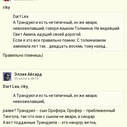
riky
Dart Lea
А Трандуил и есть нетипичный, он же авари,
невозжелавший, говоря языком Толкиена. Не видевший
Свет Амана, идущий своей дорогой.
Если я это все правильно помню. С толкинизмом
завязала лет так… двадцать восемь тому назад…
Правильно помнишь)
Эллия Айсард
23 июля в 08:14
Dart Lea
,
riky
,
А Трандуил и есть нетипичный, он же авари,
невозжелавший,
разве? Трандуил -- сын Орофера, Орофер -- приближенный
Тингола, так что они с сыном не авари, а синдар.
А вот подданные Трандуила -- это нандор, ветка,