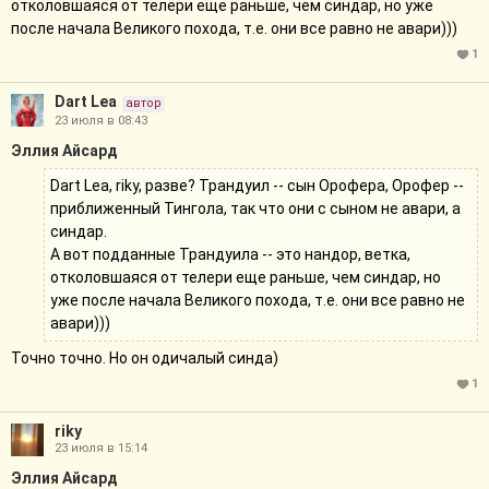
отколовшаяся от телери еще раньше, чем синдар, но уже
после начала Великого похода, т.е. они все равно не авари)))
1
Dart Lea
автор
23 июля в 08:43
Эллия Айсард
Dart Lea, riky, разве? Трандуил -- сын Орофера, Орофер --
приближенный Тингола, так что они с сыном не авари, а
синдар.
А вот подданные Трандуила -- это нандор, ветка,
отколовшаяся от телери еще раньше, чем синдар, но
уже после начала Великого похода, т.е. они все равно не
авари)))
Точно точно. Но он одичалый синда)
1
riky
23 июля в 15:14
Эллия Айсард