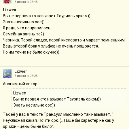
8 июня в 05:48
Lizwen
Вы не первая кто называет Тауриэль орком))
Знать несильно оос))
Я рада, что понравилось.
Семейная жизнь то?)
Черника. Порой сладко, порой кисловато и марает темненьким.
Ведь второй брак у эльфов не очень поощряется.
Но им точно не было скучно))
Lizwen
8 июня в 06:25
Анонимный автор
Lizwen
Вы не первая кто называет Тауриэль орком))
Знать несильно оос))
Так её у вас в тексте Трандуил мысленно так называет. "
Неуклюжая какая. Почти орк. (...) Ещё бы характер не как у
орчихи - цены бы не было".