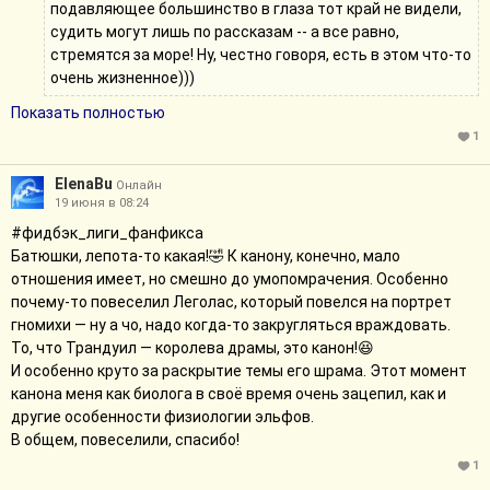
подавляющее большинство в глаза тот край не видели,
судить могут лишь по рассказам -- а все равно,
стремятся за море! Ну, честно говоря, есть в этом что-то
очень жизненное)))
В тяге к Западу и тому, что хорошо там, где нас нет?))
Показать полностью
Ох спасибо вам, рада, что понравилось 😊
1
Вообще, Трандуил здесь такой живой и стремящийся
ElenaBu
Онлайн
жить -- не думаю, что он истает тенью, не для него эта
19 июня в 08:24
судьба. Скорее уж, сложит буйну голову на очередной
#фидбэк_лиги_фанфикса
войне.
Батюшки, лепота-то какая!🤣 К канону, конечно, мало
У меня он такой в голове живет. Вполне возможно пойдет
отношения имеет, но смешно до умопомрачения. Особенно
войной и против людей, что будут лес его трогать. В том лису
почему-то повеселил Леголас, который повелся на портрет
тенью и останется... Потом найдут его какие-нибудь братья
гномихи — ну а чо, надо когда-то закругляться враждовать.
Винчестеры.
То, что Трандуил — королева драмы, это канон!😆
И особенно круто за раскрытие темы его шрама. Этот момент
Понравилось и то, как они сошлись с Тауриэлью.
канона меня как биолога в своë время очень зацепил, как и
Сначала взял себе в помощницу злючку, чтоб было с кем
другие особенности физиологии эльфов.
поязвить, а потом... потом, потихоньку проникся. После
В общем, повеселили, спасибо!
поедания черники, хе-хе) Ну да ладно, пусть у них все
1
будет хорошо!