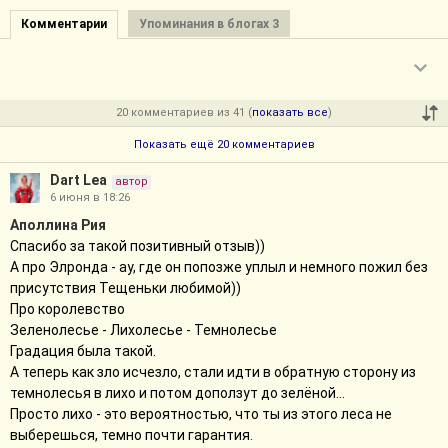
Комментарии
Упоминания в блогах 3
20 комментариев из 41 (
показать все
)
Показать ещё 20 комментариев
Dart Lea
автор
6 июня в 18:26
Аполлина Рия
Спасибо за такой позитивный отзыв))
А про Элронда - ау, где он попозже уплыл и немного пожил без
присутствия Тещеньки любимой))
Про королевство
Зеленолесье - Лихолесье - Темнолесье
Градация была такой.
А теперь как зло исчезло, стали идти в обратную сторону из
темнолесья в лихо и потом доползут до зелёной...
Просто лихо - это вероятностью, что ты из этого леса не
выберешься, темно почти гарантия.