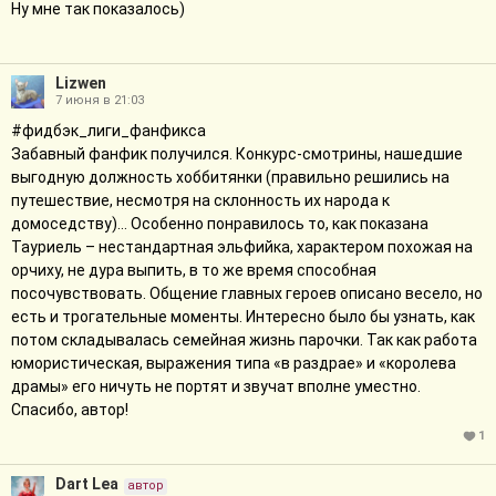
Ну мне так показалось)
Lizwen
7 июня в 21:03
#фидбэк_лиги_фанфикса
Забавный фанфик получился. Конкурс-смотрины, нашедшие
выгодную должность хоббитянки (правильно решились на
путешествие, несмотря на склонность их народа к
домоседству)… Особенно понравилось то, как показана
Тауриель – нестандартная эльфийка, характером похожая на
орчиху, не дура выпить, в то же время способная
посочувствовать. Общение главных героев описано весело, но
есть и трогательные моменты. Интересно было бы узнать, как
потом складывалась семейная жизнь парочки. Так как работа
юмористическая, выражения типа «в раздрае» и «королева
драмы» его ничуть не портят и звучат вполне уместно.
Спасибо, автор!
1
Dart Lea
автор