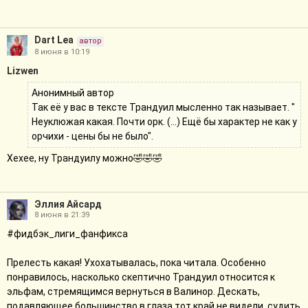
Dart Lea
автор
8 июня в 10:19
Lizwen
Анонимный автор
Так её у вас в тексте Трандуил мысленно так называет. "
Неуклюжая какая. Почти орк. (...) Ещё бы характер не как у
орчихи - цены бы не было".
Хехее, ну Трандуилу можно🤣🤣🤣
Эллия Айсард
8 июня в 21:39
#фидбэк_лиги_фанфикса
Прелесть какая! Ухохатывалась, пока читала. Особенно
понравилось, насколько скептично Трандуил относится к
эльфам, стремящимся вернуться в Валинор. Дескать,
подавляющее большинство в глаза тот край не видели, судить