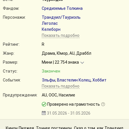
Фандом:
Средиземье Толкина
Персонажи:
Трандуил/Тауриэль
Леголас
Келеборн
Показать подробно
Рейтинг:
R
Жанр:
Драма, Юмор, AU, Драббл
Размер:
Мини | 22 754 знака
Статус:
Закончен
События:
Эльфы
,
Властелин Колец
,
Хоббит
Показать подробно
Предупреждения:
AU, ООС, Насилие
Проверено на грамотность
31.05.2026 - 31.05.2026
Кинон Пиджея. Точнее посткинон. Сказ о том, как Трандуил