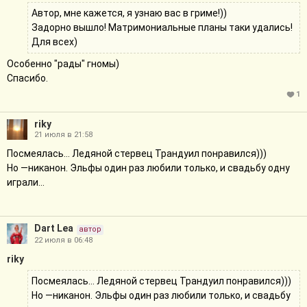
Автор, мне кажется, я узнаю вас в гриме!))
Задорно вышло! Матримониальные планы таки удались!
Для всех)
Особенно "рады" гномы)
Спасибо.
1
riky
21 июля в 21:58
Посмеялась… Ледяной стервец Трандуил понравился)))
Но —никанон. Эльфы один раз любили только, и свадьбу одну
играли…
Dart Lea
автор
22 июля в 06:48
riky
Посмеялась… Ледяной стервец Трандуил понравился)))
Но —никанон. Эльфы один раз любили только, и свадьбу