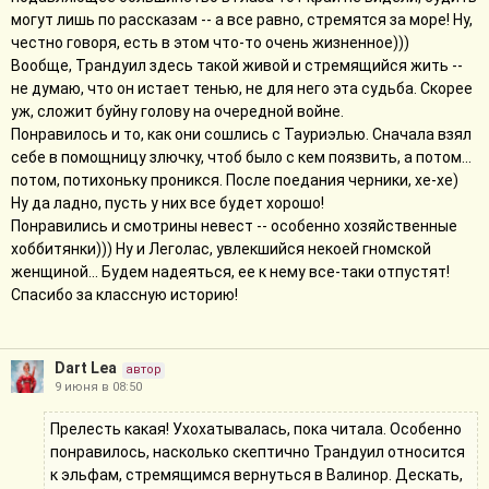
могут лишь по рассказам -- а все равно, стремятся за море! Ну,
честно говоря, есть в этом что-то очень жизненное)))
Вообще, Трандуил здесь такой живой и стремящийся жить --
не думаю, что он истает тенью, не для него эта судьба. Скорее
уж, сложит буйну голову на очередной войне.
Понравилось и то, как они сошлись с Тауриэлью. Сначала взял
себе в помощницу злючку, чтоб было с кем поязвить, а потом...
потом, потихоньку проникся. После поедания черники, хе-хе)
Ну да ладно, пусть у них все будет хорошо!
Понравились и смотрины невест -- особенно хозяйственные
хоббитянки))) Ну и Леголас, увлекшийся некоей гномской
женщиной... Будем надеяться, ее к нему все-таки отпустят!
Спасибо за классную историю!
Dart Lea
автор
9 июня в 08:50
Прелесть какая! Ухохатывалась, пока читала. Особенно
понравилось, насколько скептично Трандуил относится
к эльфам, стремящимся вернуться в Валинор. Дескать,