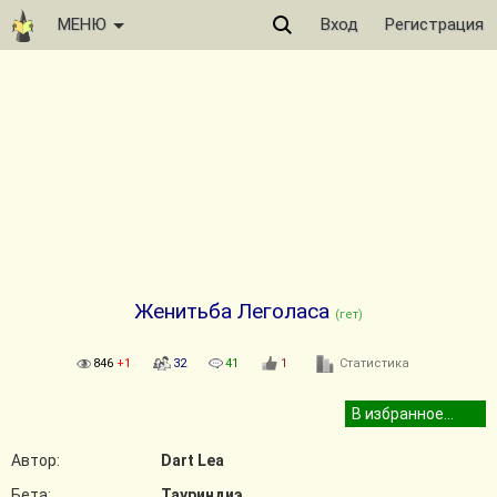
МЕНЮ
Вход
Регистрация
Женитьба Леголаса
(гет)
846
+1
32
41
1
Статистика
Автор:
Dart Lea
Бета:
Тауриндиэ