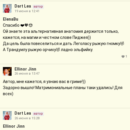
Злюка к Злюке. Да хоть б🙏
Dart Lea
автор
19 июня в 12:41
Понравились и смотрины невест -- особенно
ElenaBu
хозяйственные хоббитянки))) Ну и Леголас, увлекшийся
Спасибо ❤️💖😍
некоей гномской женщиной... Будем надеяться, ее к нему
Ой знаете эта альтернативная анатомия держится только,
все-таки отпустят!
кажется, на магии и честном слове Пиджея))
Спасибо за классную историю!
Да цель была повеселиться и дать Леголасу рыжую гномку🤣
За него Гимли замолвит словечко))
А Трандуилу рыжую орчиху🤣 ладно эльфийку.
Спасибо вам за такой чудесный отзыв. ❤️
1
Ellinor Jinn
26 июня в 13:47
Автор, мне кажется, я узнаю вас в гриме!))
Задорно вышло! Матримониальные планы таки удались! Для
всех)
Dart Lea
автор
26 июня в 15:28
Ellinor Jinn