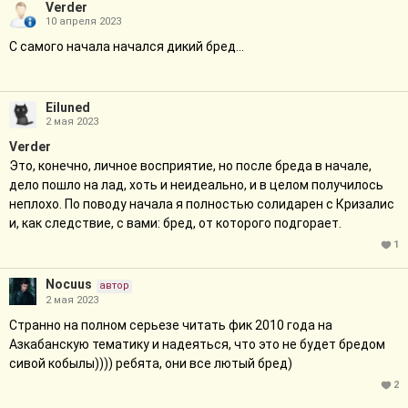
Verder
10 апреля 2023
С самого начала начался дикий бред...
Eiluned
2 мая 2023
Verder
Это, конечно, личное восприятие, но после бреда в начале,
дело пошло на лад, хоть и неидеально, и в целом получилось
неплохо. По поводу начала я полностью солидарен с Кризалис
и, как следствие, с вами: бред, от которого подгорает.
1
Nocuus
автор
2 мая 2023
Странно на полном серьезе читать фик 2010 года на
Азкабанскую тематику и надеяться, что это не будет бредом
сивой кобылы)))) ребята, они все лютый бред)
2