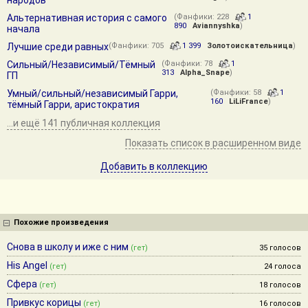
народов
Альтернативная история с самого
(Фанфики: 228
1
890
Aviannyshka
)
начала
Лучшие среди равных
(Фанфики: 705
1 399
Золотоискательница
)
Сильный/Независимый/Тёмный
(Фанфики: 78
1
313
Alpha_Snape
)
ГП
Умный/сильный/независимый Гарри,
(Фанфики: 58
1
160
LiLiFrance
)
тёмный Гарри, аристократия
...и ещё 141 публичная коллекция
Показать список в расширенном виде
Добавить в коллекцию
Похожие произведения
Снова в школу и иже с ним
(гет)
35 голосов
His Angel
(гет)
24 голоса
Сфера
(гет)
18 голосов
Привкус корицы
(гет)
16 голосов