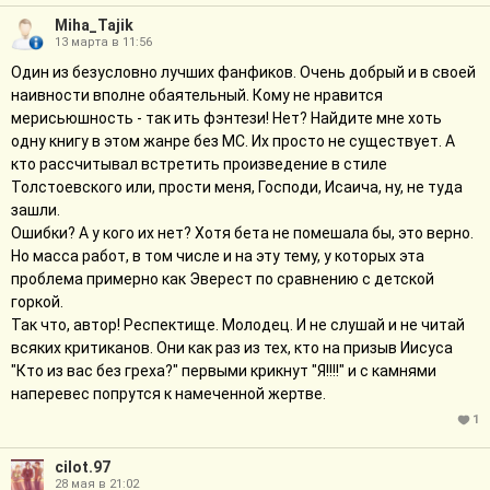
Miha_Tajik
13 марта в 11:56
Один из безусловно лучших фанфиков. Очень добрый и в своей
наивности вполне обаятельный. Кому не нравится
мерисьюшность - так ить фэнтези! Нет? Найдите мне хоть
одну книгу в этом жанре без МС. Их просто не существует. А
кто рассчитывал встретить произведение в стиле
Толстоевского или, прости меня, Господи, Исаича, ну, не туда
зашли.
Ошибки? А у кого их нет? Хотя бета не помешала бы, это верно.
Но масса работ, в том числе и на эту тему, у которых эта
проблема примерно как Эверест по сравнению с детской
горкой.
Так что, автор! Респектище. Молодец. И не слушай и не читай
всяких критиканов. Они как раз из тех, кто на призыв Иисуса
"Кто из вас без греха?" первыми крикнут "Я!!!!" и с камнями
наперевес попрутся к намеченной жертве.
1
cilot.97
28 мая в 21:02