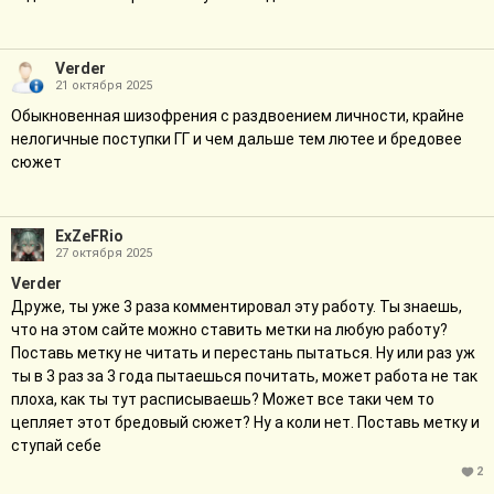
Verder
21 октября 2025
Обыкновенная шизофрения с раздвоением личности, крайне
нелогичные поступки ГГ и чем дальше тем лютее и бредовее
сюжет
ExZeFRio
27 октября 2025
Verder
Друже, ты уже 3 раза комментировал эту работу. Ты знаешь,
что на этом сайте можно ставить метки на любую работу?
Поставь метку не читать и перестань пытаться. Ну или раз уж
ты в 3 раз за 3 года пытаешься почитать, может работа не так
плоха, как ты тут расписываешь? Может все таки чем то
цепляет этот бредовый сюжет? Ну а коли нет. Поставь метку и
ступай себе
2