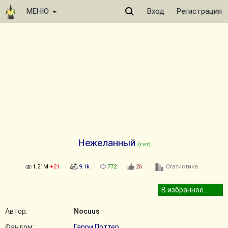
МЕНЮ
Вход
Регистрация
Нежеланный
(гет)
1.21M
+21
9.1k
772
26
Статистика
Автор:
Nocuus
Фандом:
Гарри Поттер