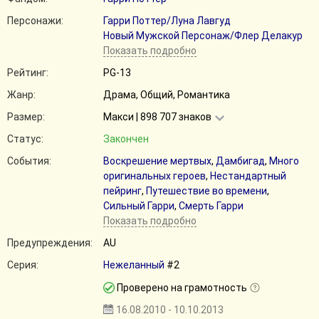
Персонажи:
Гарри Поттер/Луна Лавгуд
Новый Мужской Персонаж/Флер Делакур
Показать подробно
Рейтинг:
PG-13
Жанр:
Драма, Общий, Романтика
Размер:
Макси | 898 707 знаков
Статус:
Закончен
События:
Воскрешение мертвых
,
Дамбигад
,
Много
оригинальных героев
,
Нестандартный
пейринг
,
Путешествие во времени
,
Сильный Гарри
,
Смерть Гарри
Показать подробно
Предупреждения:
AU
Серия:
Нежеланный
#2
Проверено на грамотность
16.08.2010 - 10.10.2013