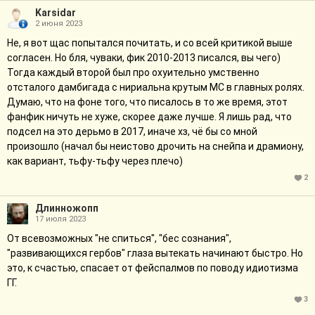
Karsidar
2 июня 2023
Не, я вот щас попытался почитать, и со всей критикой выше
согласен. Но бля, чуваки, фик 2010-2013 писался, вы чего)
Тогда каждый второй был про охуительно умственно
отсталого дамбигада с нириальна крутым МС в главных ролях.
Думаю, что на фоне того, что писалось в то же время, этот
фанфик ничуть не хуже, скорее даже лучше. Я лишь рад, что
подсел на это дерьмо в 2017, иначе хз, чё бы со мной
произошло (начал бы неистово дрочить на снейпа и драмиону,
как вариант, тьфу-тьфу через плечо)
2
Длинножопп
17 июля 2023
От всевозможных "не спиться", "бес сознания",
"развивающихся гербов" глаза вытекать начинают быстро. Но
это, к счастью, спасает от фейспалмов по поводу идиотизма
ГГ.
3