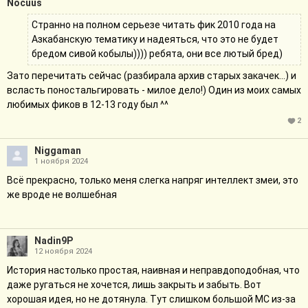
Nocuus
Странно на полном серьезе читать фик 2010 года на
Азкабанскую тематику и надеяться, что это не будет
бредом сивой кобылы)))) ребята, они все лютый бред)
Зато перечитать сейчас (разбирала архив старых закачек...) и
всласть поностальгировать - милое дело!) Один из моих самых
любимых фиков в 12-13 году был ^^
2
Niggaman
1 ноября 2024
Всё прекрасно, только меня слегка напряг интеллект змеи, это
же вроде не волшебная
Nadin9P
12 ноября 2024
История настолько простая, наивная и неправдоподобная, что
даже ругаться не хочется, лишь закрыть и забыть. Вот
хорошая идея, но не дотянула. Тут слишком большой МС из-за