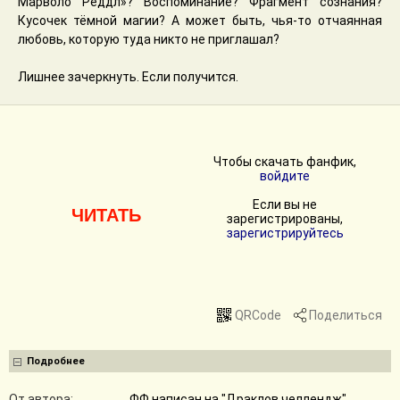
Марволо Реддл»? Воспоминание? Фрагмент сознания?
Кусочек тёмной магии? А может быть, чья-то отчаянная
любовь, которую туда никто не приглашал?
Лишнее зачеркнуть. Если получится.
Чтобы скачать фанфик,
войдите
Если вы не
ЧИТАТЬ
зарегистрированы,
зарегистрируйтесь
QRCode
Поделиться
Подробнее
От автора:
ФФ написан на "Драклов челлендж".