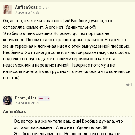
AnfisaScas
Онлайн
7 июля в 17:55
Ох, автор, а я же читала ваш фик! Вообще думала, что
оставляла коммент. А его нет. Удивительно😅
Это было очень смешно. Но ровно до тех пор пока не
кончилось. Потом стало страшно, даже трагично. Но до чего
же интересная и логичная идея с этой вынужденной любовью.
Необычно. Хотя иногда хочется чистой романтики, без особых
подтекстов, пусть даже с такими героями она кажется
невозможной и нереалистичной. Наверное потому и не
написала ничего. Было грустно что кончилось и что кончилось
вот так)
1
From_Afar
автор
7 июля в 21:52
AnfisaScas
Ох, автор, а я же читала ваш фик! Вообще думала, что
оставляла коммент. А его нет. Удивительно😅
Это было очень смешно. Но ровно до тех пор пока не