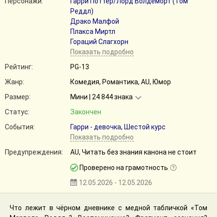
Персонажи:
Гарри Поттер/Лорд Волдеморт (Том
Реддл)
Драко Малфой
Плакса Миртл
Гораций Слагхорн
Показать подробно
Рейтинг:
PG-13
Жанр:
Комедия, Романтика, AU, Юмор
Размер:
Мини | 24 844 знака
Статус:
Закончен
События:
Гарри - девочка
,
Шестой курс
Показать подробно
Предупреждения:
AU, Читать без знания канона не стоит
Проверено на грамотность
12.05.2026 - 12.05.2026
Что лежит в чёрном дневнике с медной табличкой «Том