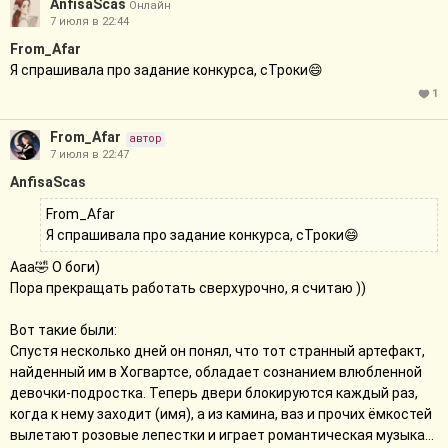
AnfisaScas
Онлайн
7 июля в 22:44
From_Afar
Я спрашивала про задание конкурса, сТроки😄
1
From_Afar
автор
7 июля в 22:47
AnfisaScas
From_Afar
Я спрашивала про задание конкурса, сТроки😄
Ааа🤣 О боги)
Пора прекращать работать сверхурочно, я считаю ))
Вот такие были:
Спустя несколько дней он понял, что тот странный артефакт,
найденный им в Хогвартсе, обладает сознанием влюбленной
девочки-подростка. Теперь двери блокируются каждый раз,
когда к нему заходит (имя), а из камина, ваз и прочих ёмкостей
вылетают розовые лепестки и играет романтическая музыка...