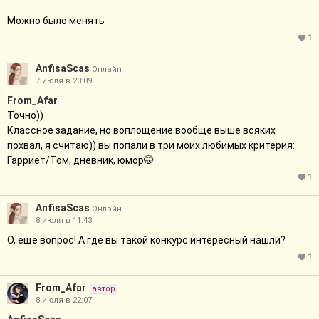
Можно было менять
1
AnfisaScas
Онлайн
7 июля в 23:09
From_Afar
Точно))
Классное задание, но воплощение вообще выше всяких
похвал, я считаю)) вы попали в три моих любимых критерия:
Гарриет/Том, дневник, юмор🤭
1
AnfisaScas
Онлайн
8 июля в 11:43
О, еще вопрос! А где вы такой конкурс интересный нашли?
1
From_Afar
автор
8 июля в 22:07