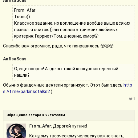
AnfisaScas
From_Afar
Точно))
Классное задание, но воплощение вообще выше всяких
похвал, я считаю)) вы попали в три моих любимых
критерия: Гарриет/Том, дневник, юмор🤭
Спасибо вам огромное, рада, что понравилось 🥺🥺🥺
AnfisaScas
О, еще вопрос! А где вы такой конкурс интересный
нашли?
Обычно фандомные деятели организуют. Этот был здесь
http
s://t.me/parkinsotalks2
)
1
Обращение автора к читателям
From_Afar
: Дорогой путник!
Каждому творческому человеку важно знать,