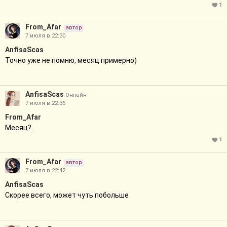
1
From_Afar
автор
7 июля в 22:30
AnfisaScas
Точно уже не помню, месяц примерно)
AnfisaScas
Онлайн
7 июля в 22:35
From_Afar
Месяц?..
1
From_Afar
автор
7 июля в 22:42
AnfisaScas
Скорее всего, может чуть побольше