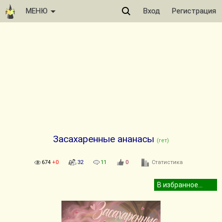
МЕНЮ
Вход
Регистрация
Засахаренные ананасы
(гет)
674
+0
32
11
0
Статистика