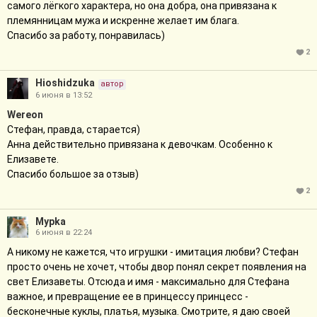
самого лёгкого характера, но она добра, она привязана к
племянницам мужа и искренне желает им блага.
Спасибо за работу, понравилась)
2
Hioshidzuka
автор
6 июня в 13:52
Wereon
Стефан, правда, старается)
Анна действительно привязана к девочкам. Особенно к
Елизавете.
Спасибо большое за отзыв)
2
Мурkа
6 июня в 22:24
А никому не кажется, что игрушки - имитация любви? Стефан
просто очень не хочет, чтобы двор понял секрет появления на
свет Елизаветы. Отсюда и имя - максимально для Стефана
важное, и превращение ее в принцессу принцесс -
бесконечные куклы, платья, музыка. Смотрите, я даю своей