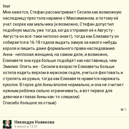
Isur
Мне кажется, Стефан рассматривает Сесили как возможную
наследницу престола наравне с Максимианом, а потому её
учат скорее как мальчика (и возможно, Стефан допустил
подобную мысль уже тогда, когда отправил её к Августу -
Августа он всё-таки неплохо знает), тогда как Елизавету он
собирается в 16-18 годков выдать замуж за какого-нибудь
короля и лишить даже формального права наследования.
Анна - неплохая женщина, на самом деле, и возможно,
Елизавете она куда больше подойдёт как наставница, чем
Эмилия. Опять же - Сесили в возрасте Елизаветы больше
хотела ездить верхом в мужском седле, учиться фехтовать и
стрелять из ружья, тогда как Елизавете нравится наряжать
куколок. Второе для Анны вполне нормально, и она не считает
нужным ребёнка сильно ограничивать, а вот первое для
девочки в глазах Анны как-то слишком)
Спасибо большое за отзыв)
2
Никандра Новикова
6 июня в 12:51