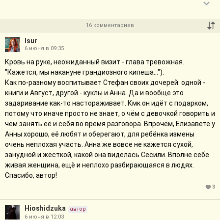
16 комментариев
Isur
6 июня в 09:35
Кровь на руке, неожиданный визит - глава тревожная.
"Кажется, мы накануне грандиозного кипеша...").
Как по-разному воспитывает Стефан своих дочерей: одной -
книги и Август, другой - куклы и Анна. Да и вообще это
задаривание как-то настораживает. Кмк он идёт с подарком,
потому что иначе просто не знает, о чём с девочкой говорить и
чем занять её и себя во время разговора. Впрочем, Елизавете у
Анны хорошо, её любят и оберегают, для ребёнка измены
очень неплохая участь. Анна же вовсе не кажется сухой,
занудной и жёсткой, какой она виделась Сесили. Вполне себе
живая женщина, ещё и неплохо разбирающаяся в людях.
Спасибо, автор!
3
Hioshidzuka
автор
6 июня в 12:03