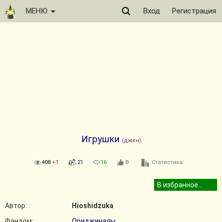
МЕНЮ
Вход
Регистрация
Игрушки
(джен)
408
+1
21
16
0
Статистика
Автор:
Hioshidzuka
Фандом:
Ориджиналы