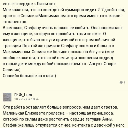
её в его сердце к Лиззи нет.
Мне кажется, что он всех детей суммарно видит 2-7 дней в год,
просто с Сесили и Максимианом это время имеет хоть какое-
то качество.
Возможно, Стефану очень сложно её любить. Она напоминает
ему о женщине, которую он полюбить так и не смог. О
женщине, что была по сути причиной его огромной личной
трагедии. По этой же причине Стефану сложно и больно с
Максимианом. Сесили же больше похожа на Августа (мне
вообще кажется, что в этой семье три поколения подряд
вторые дети между собой похожи в чём-то - Август-Оноре-
Сесилия)
Спасибо большое за отзыв)
2
ГпФ_Lum
10 июня в 10:26
Эта работа оставляет больше вопросов, чем дает ответов.
Маленькая Елизавета прелесна — настоящая принцесса,
которой по силам даже растопить сердце тетушки Анны.
Стефан же лишь откупается от нее, контакта с девочкой у него