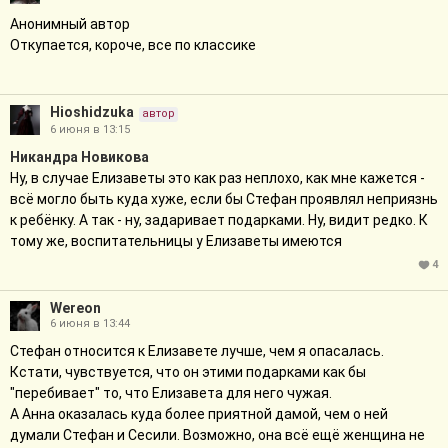
Анонимный автор
Откупается, короче, все по классике
Hioshidzuka
автор
6 июня в 13:15
Никандра Новикова
Ну, в случае Елизаветы это как раз неплохо, как мне кажется -
всё могло быть куда хуже, если бы Стефан проявлял неприязнь
к ребёнку. А так - ну, задаривает подарками. Ну, видит редко. К
тому же, воспитательницы у Елизаветы имеются
4
Wereon
6 июня в 13:44
Стефан относится к Елизавете лучше, чем я опасалась.
Кстати, чувствуется, что он этими подарками как бы
"перебивает" то, что Елизавета для него чужая.
А Анна оказалась куда более приятной дамой, чем о ней
думали Стефан и Сесили. Возможно, она всё ещё женщина не