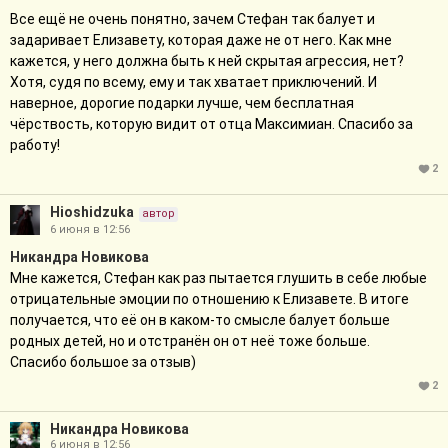
Все ещё не очень понятно, зачем Стефан так балует и
задаривает Елизавету, которая даже не от него. Как мне
кажется, у него должна быть к ней скрытая агрессия, нет?
Хотя, судя по всему, ему и так хватает приключений. И
наверное, дорогие подарки лучше, чем бесплатная
чёрствость, которую видит от отца Максимиан. Спасибо за
работу!
2
Hioshidzuka
автор
6 июня в 12:56
Никандра Новикова
Мне кажется, Стефан как раз пытается глушить в себе любые
отрицательные эмоции по отношению к Елизавете. В итоге
получается, что её он в каком-то смысле балует больше
родных детей, но и отстранён он от неё тоже больше.
Спасибо большое за отзыв)
2
Никандра Новикова
6 июня в 12:56