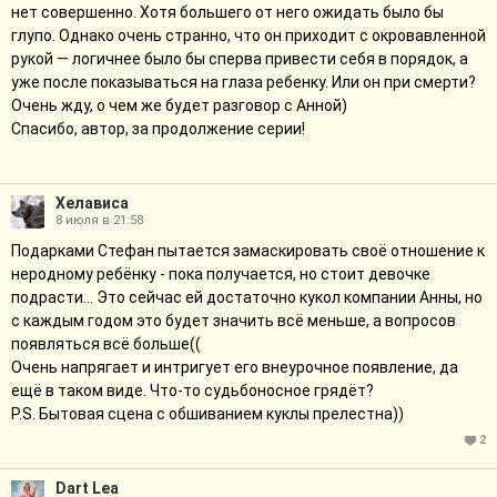
нет совершенно. Хотя большего от него ожидать было бы
глупо. Однако очень странно, что он приходит с окровавленной
рукой — логичнее было бы сперва привести себя в порядок, а
уже после показываться на глаза ребенку. Или он при смерти?
Очень жду, о чем же будет разговор с Анной)
Спасибо, автор, за продолжение серии!
Хелависа
8 июля в 21:58
Подарками Стефан пытается замаскировать своё отношение к
неродному ребёнку - пока получается, но стоит девочке
подрасти... Это сейчас ей достаточно кукол компании Анны, но
с каждым годом это будет значить всё меньше, а вопросов
появляться всё больше((
Очень напрягает и интригует его внеурочное появление, да
ещё в таком виде. Что-то судьбоносное грядёт?
P.S. Бытовая сцена с обшиванием куклы прелестна))
2
Dart Lea