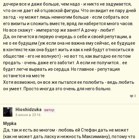
дочери все и даже больше, чем надо - и никто не задумается,
что он не дает ей отцовской фигуры. Что он видит ее пару дней
за год - ну может лишь немногим больше - если собрать все
его визиты и сложить вместе, вряд ли наберется много часов.
Но все скажут - император же занят! А дочку - любит!
Да, он печется в первую очередь о себе и своей репутации, а
не о ее будущем (уж если она не важна ему сейчас, ее будущее
в контексте как она будет жить и как к ней будут относиться в
обществе - его не волнуют) - но вот то, как выгодно ее потом
продать - очень даже его заботит. А если не получится... ее
будет легче вырвать из сердца. Но главное - репутация
останется на месте
Хотя возможно, он все же пытался ее полюбить - ведь любить
он умеет. Просто иногда это очень для него больно.
3
Hioshidzuka
автор
6 июня в 23:16
Мурkа
Да, так и есть во многом - любовь ей Стефан дать не может
(как не может дать ласку и нежность Максимиану), потому что