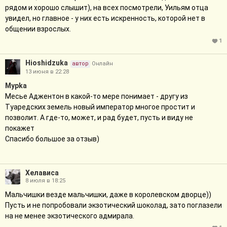
рядом и хорошо слышит), на всех посмотрели, Уильям отца
увидел, но главное - у них есть искренность, которой нет в
общении взрослых.
1
Hioshidzuka
автор
Онлайн
13 июня в 22:28
Мурkа
Месье Аджентон в какой-то мере понимает - другу из
Туаредских земель новый император многое простит и
позволит. А где-то, может, и рад будет, пусть и виду не
покажет
Спасибо большое за отзыв)
Хелависа
8 июля в 18:25
Мальчишки везде мальчишки, даже в королевском дворце))
Пусть и не попробовали экзотический шоколад, зато поглазели
на не менее экзотического адмирала.