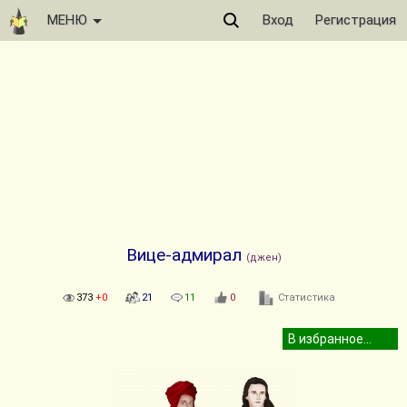
МЕНЮ
Вход
Регистрация
Вице-адмирал
(джен)
373
+0
21
11
0
Статистика