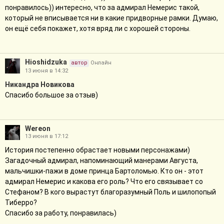
понравилось)) интересно, что за адмирал Немерис такой,
который не вписывается ни в какие придворные рамки. Думаю,
он ещё себя покажет, хотя вряд ли с хорошей стороны.
Hioshidzuka
автор
Онлайн
13 июня в 14:32
Никандра Новикова
Спасибо большое за отзыв)
Wereon
13 июня в 17:12
История постепенно обрастает новыми персонажами)
Загадочный адмирал, напоминающий манерами Августа,
мальчишки-пажи в доме принца Бартоломью. Кто он - этот
адмирал Немерис и какова его роль? Что его связывает со
Стефаном? В кого вырастут благоразумный Поль и шилопопый
Тиберро?
Спасибо за работу, понравилась)