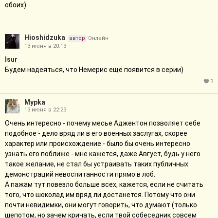
обоих).
Hioshidzuka
автор
Онлайн
13 июня в 20:13
Isur
Будем надеяться, что Немерис ещё появится в серии)
1
Мурkа
13 июня в 22:23
Очень интересно - почему месье Аджентон позволяет себе
подобное - дело вряд ли в его военных заслугах, скорее
характер или происхождение - было бы очень интересно
узнать его поближе - мне кажется, даже Август, будь у него
такое желание, не стал бы устраивать таких публичных
демонстраций невоспитанности прямо в лоб.
А пажам тут повезло больше всех, кажется, если не считать
того, что шоколад им вряд ли достанется. Потому что они
почти невидимки, они могут говорить, что думают (только
шепотом, но зачем кричать, если твой собеседник совсем