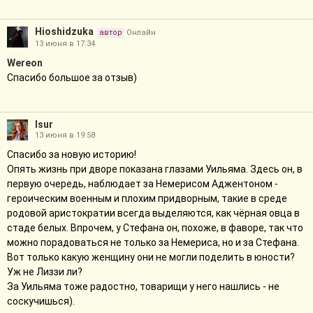
Hioshidzuka
автор
Онлайн
13 июня в 17:34
Wereon
Спасибо большое за отзыв)
Isur
13 июня в 19:58
Спасибо за новую историю!
Опять жизнь при дворе показана глазами Уильяма. Здесь он, в
первую очередь, наблюдает за Немерисом Аджентоном -
героическим военным и плохим придворным, такие в среде
родовой аристократии всегда выделяются, как чёрная овца в
стаде белых. Впрочем, у Стефана он, похоже, в фаворе, так что
можно порадоваться не только за Немериса, но и за Стефана.
Вот только какую женщину они не могли поделить в юности?
Уж не Лиззи ли?
За Уильяма тоже радостно, товарищи у него нашлись - не
соскучишься).