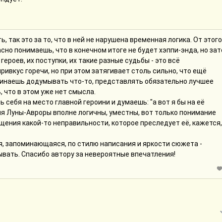
, так это за то, что в ней не нарушена временная логика. От этого
сно понимаешь, что в конечном итоге не будет хэппи-энда, но зат
 героев, их поступки, их такие разные судьбы - это всё
ривкус горечи, но при этом затягивает столь сильно, что ещё
чинаешь додумывать что-то, представлять обязательно лучшее
, что в этом уже нет смысла.
 себя на место главной героини и думаешь: "а вот я бы на её
ения Луны-Авроры вполне логичны, уместны, вот только понимание
щения какой-то неправильности, которое преследует её, кажется,
я, запоминающаяся, по стилю написания и яркости сюжета -
тывать. Спасибо автору за невероятные впечатления!