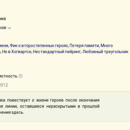
ама
аков
мени
,
Фик о второстепенных героях
,
Потеря памяти
,
Много
в
,
Не в Хогвартсе
,
Нестандартный пейринг
,
Любовный треугольник
мотность
.2012
ка повествует о жизни героев после окончания
ые линии, оставшиеся нераскрытыми в прошлой
нения здесь.