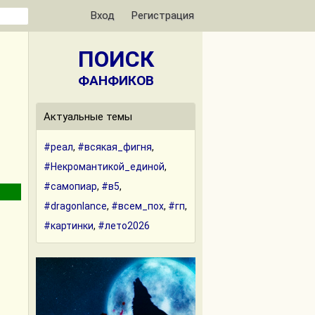
Вход
Регистрация
ПОИСК
ФАНФИКОВ
Актуальные темы
#реал
,
#всякая_фигня
,
#Некромантикой_единой
,
#самопиар
,
#в5
,
#dragonlance
,
#всем_пох
,
#гп
,
#картинки
,
#лето2026