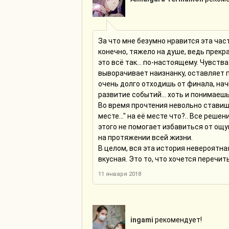
За что мне безумно нравится эта часть
конечно, тяжело на душе, ведь прекра
это всё так... по-настоящему. Чувства
выворачивает наизнанку, оставляет п
очень долго отходишь от финала, на
развитие событий... хоть и понимаешь
Во время прочтения невольно ставишь
месте..." на её месте что?.. Все реш
этого не помогает избавиться от ощу
на протяжении всей жизни.
В целом, вся эта история невероятна
вкусная. Это то, что хочется перечи
11 января 2018
ingami
рекомендует!