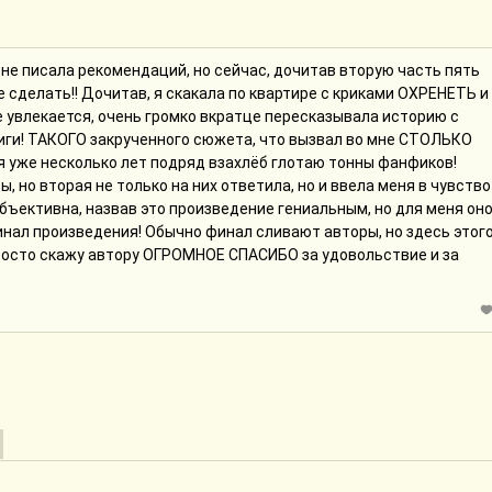
ё не писала рекомендаций, но сейчас, дочитав вторую часть пять
не сделать!! Дочитав, я скакала по квартире с криками ОХРЕНЕТЬ и
 увлекается, очень громко вкратце пересказывала историю с
ниги! ТАКОГО закрученного сюжета, что вызвал во мне СТОЛЬКО
 я уже несколько лет подряд взахлёб глотаю тонны фанфиков!
, но вторая не только на них ответила, но и ввела меня в чувство
бъективна, назвав это произведение гениальным, но для меня он
инал произведения! Обычно финал сливают авторы, но здесь этог
 просто скажу автору ОГРОМНОЕ СПАСИБО за удовольствие и за