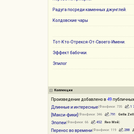
Радуга посреди каменных джунглей.
Колдовские чары
Тот-Кто-Отрекся-От-Своего-Имени.
Эффект бабочки.
Эпилог
Коллекции
Произведение добавлено в
49
публичных
Длинные и интересные
(Фанфики: 735
1 
[Макси-фики]
(Фанфики: 346
791
Gella Zel
Эпопеи
(Фанфики: 66
452
Яно Мэй
)
Перенос во времени
(Фанфики: 119
288