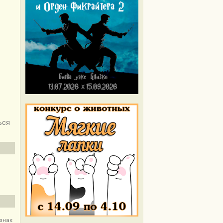
ься
 знак