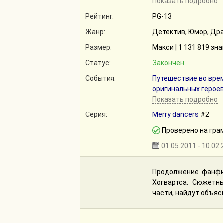
Показать подробно
Рейтинг:
PG-13
Жанр:
Детектив, Юмор, Др
Размер:
Макси | 1 131 819 зн
Статус:
Закончен
События:
Путешествие во вре
оригинальных герое
Показать подробно
Серия:
Merry dancers
#2
Проверено на гра
01.05.2011 - 10.02
Продолжение фанфи
Хогвартса. Сюжетн
части, найдут объяс