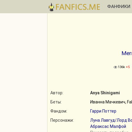
ФАНФИКИ
Mer
136k
+5
Автор:
Anya Shinigami
Беты:
Иванна Мачкевич, Fak
Фандом:
Гарри Поттер
Персонажи:
Луна Лавгуд/Лорд В
Абраксас Малфой