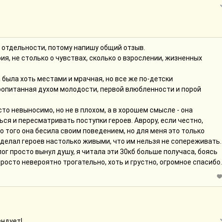
о отдельности, потому напишу общий отзыв.
я, не столько о чувствах, сколько о взрослении, жизненных
а была хоть местами и мрачная, но все же по-детски
опитанная духом молодости, первой влюбленности и порой
то невыносимо, но не в плохом, а в хорошем смысле - она
ся и пересматривать поступки героев. Аврору, если честно,
о того она бесила своим поведением, но для меня это только
сделал героев настолько живыми, что им нельзя не сопереживать.
ог просто вынул душу, я читала эти 30кб больше получаса, боясь
росто невероятно трогательно, хоть и грустно, огромное спасибо.
ндует!