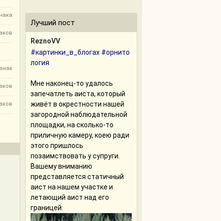
знака
Лучший пост
наков
ReznoVV
#картинки_в_блогах
#орнито
логия
 знак
Мне наконец-то удалось
наков
запечатлеть аиста, который
живёт в окрестности нашей
наков
загородной наблюдательной
площадки, на сколько-то
приличную камеру, коею ради
этого пришлось
позаимствовать у супруги.
Вашему вниманию
представляется статичный
аист на нашем участке и
летающий аист над его
границей: