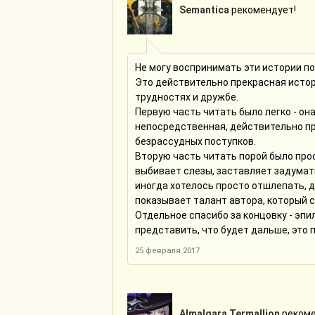
Semantica
рекомендует!
Не могу воспринимать эти истории п
Это действительно прекрасная истори
трудностях и дружбе.
Первую часть читать было легко - он
непосредственная, действительно пр
безрассудных поступков.
Вторую часть читать порой было прос
выбивает слезы, заставляет задумать
иногда хотелось просто отшлепать, д
показывает талант автора, который 
Отдельное спасибо за концовку - эпил
представить, что будет дальше, это п
25 февраля 2017
Almalgara Termallion
рекоме