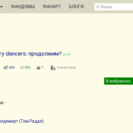
ФАНДОМЫ
ФАНАРТ
БЛОГИ
ry dancers: продолжим?
(гет)
929
353
7
Статистика
ir
олдеморт (Том Реддл)