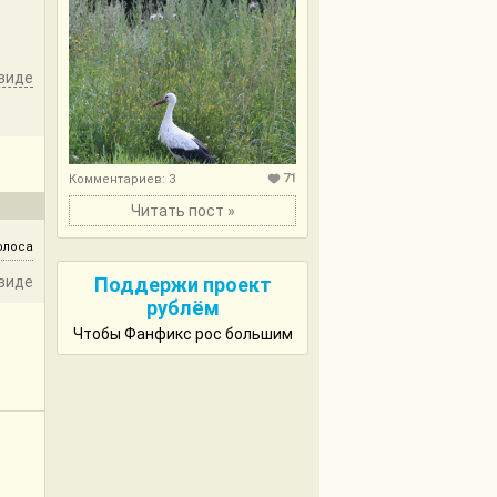
виде
71
Комментариев: 3
Читать пост »
олоса
виде
Поддержи проект
рублём
Чтобы Фанфикс рос большим
––