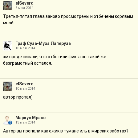
elSeverd
5 мая 2014
Третья-пятая глава заново просмотрены и отбечены корявым
мной.
Граф Суза-Муза Лаперуза
10 мая 2014
хм вроде писали, что отбетили фик. а он такой же
безграмотный остался.
elSeverd
10 мая 2014
автор пропал)
Маркус Мракс
13 мая 2014
Автор вы пропали как ежик в тумане иль в мирских заботах?