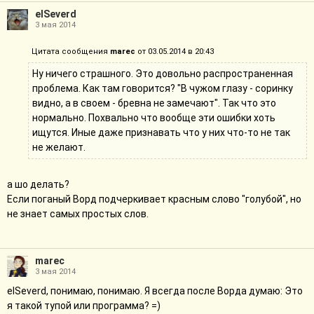
elSeverd
3 мая 2014
Цитата сообщения
marec
от 03.05.2014 в 20:43
Ну ничего страшного. Это довольно распространенная
проблема. Как там говорится? "В чужом глазу - соринку
видно, а в своем - бревна не замечают". Так что это
нормально. Похвально что вообще эти ошибки хоть
ищутся. Иные даже признавать что у них что-то не так
не желают.
а шо делать?
Если поганый Ворд подчеркивает красным слово "голубой", но
не знает самых простых слов.
marec
3 мая 2014
elSeverd, понимаю, понимаю. Я всегда после Ворда думаю: Это
я такой тупой или программа? =)