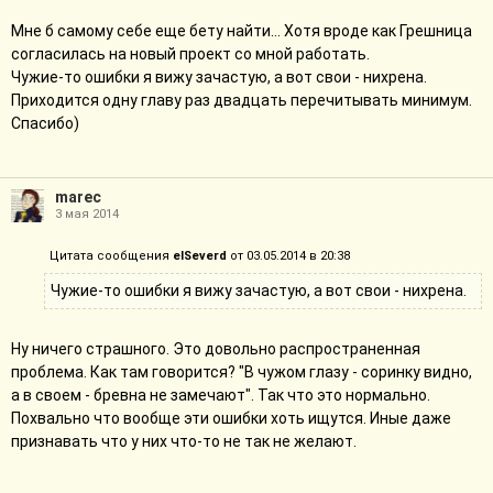
Мне б самому себе еще бету найти... Хотя вроде как Грешница
согласилась на новый проект со мной работать.
Чужие-то ошибки я вижу зачастую, а вот свои - нихрена.
Приходится одну главу раз двадцать перечитывать минимум.
Спасибо)
marec
3 мая 2014
Цитата сообщения
elSeverd
от 03.05.2014 в 20:38
Чужие-то ошибки я вижу зачастую, а вот свои - нихрена.
Ну ничего страшного. Это довольно распространенная
проблема. Как там говорится? "В чужом глазу - соринку видно,
а в своем - бревна не замечают". Так что это нормально.
Похвально что вообще эти ошибки хоть ищутся. Иные даже
признавать что у них что-то не так не желают.