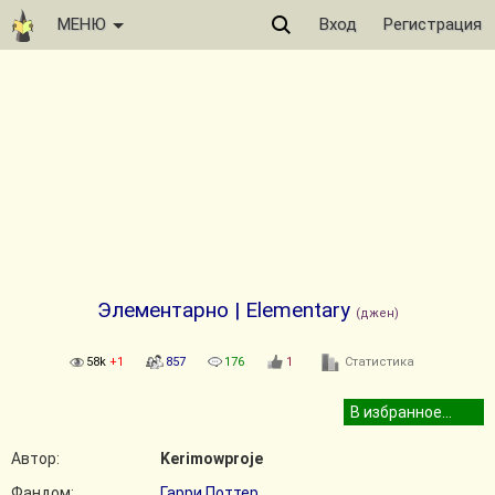
МЕНЮ
Вход
Регистрация
Элементарно | Elementary
(джен)
58k
+1
857
176
1
Статистика
Автор:
Kerimowproje
Фандом:
Гарри Поттер