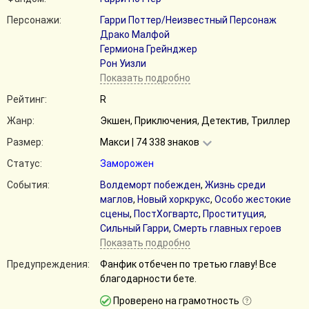
Персонажи:
Гарри Поттер/Неизвестный Персонаж
Драко Малфой
Гермиона Грейнджер
Рон Уизли
Показать подробно
Рейтинг:
R
Жанр:
Экшен, Приключения, Детектив, Триллер
Размер:
Макси | 74 338 знаков
Статус:
Заморожен
События:
Волдеморт побежден
,
Жизнь среди
маглов
,
Новый хоркрукс
,
Особо жестокие
сцены
,
ПостХогвартс
,
Проституция
,
Сильный Гарри
,
Смерть главных героев
Показать подробно
Предупреждения:
Фанфик отбечен по третью главу! Все
благодарности бете.
Проверено на грамотность