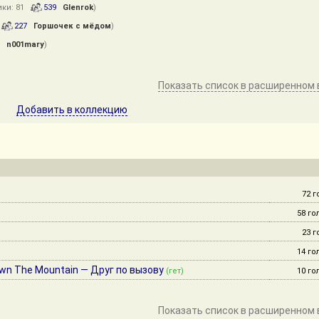
ики: 81
539
Glenrok
)
5
227
Горшочек с мёдом
)
n001mary
)
Показать список в расширенном 
Добавить в коллекцию
72 г
58 го
23 г
14 го
wn The Mountain — Друг по вызову
(гет)
10 го
Показать список в расширенном 