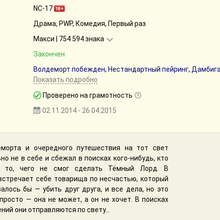
NC-17
Драма, PWP, Комедия, Первый раз
Макси | 754 594 знака
Закончен
Волдеморт побежден
,
Нестандартный пейринг
,
Дамбиг
Показать подробно
Проверено на грамотность
02.11.2014 - 26.04.2015
морта и очередного путешествия на тот свет
но не в себе и сбежал в поисках кого-нибудь, кто
 то, чего не смог сделать Тёмный Лорд. В
встречает себе товарища по несчастью, который
алось бы — убить друг друга, и все дела, но это
просто — она не может, а он не хочет. В поисках
ий они отправляются по свету...