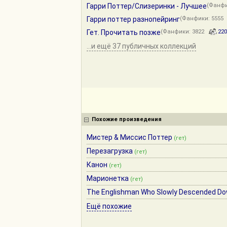
Гарри Поттер/Слизеринки - Лучшее
(Фанф
Гарри поттер разнопейринг
(Фанфики: 555
Гет. Прочитать позже
(Фанфики: 3822
220
...и ещё 37 публичных коллекций
Похожие произведения
Мистер & Миссис Поттер
(гет)
Перезагрузка
(гет)
Канон
(гет)
Марионетка
(гет)
The Englishman Who Slowly Descended Do
Ещё похожие