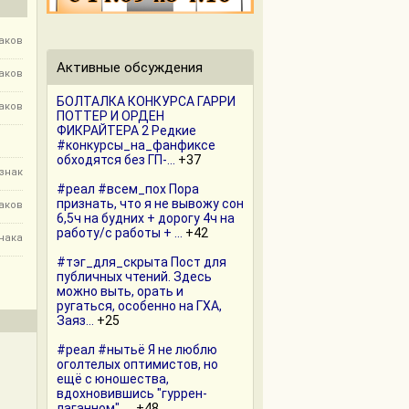
наков
Активные обсуждения
наков
БОЛТАЛКА КОНКУРСА ГАРРИ
наков
ПОТТЕР И ОРДЕН
ФИКРАЙТЕРА 2 Редкие
#конкурсы_на_фанфиксе
обходятся без ГП-...
+37
 знак
#реал #всем_пох Пора
признать, что я не вывожу сон
наков
6,5ч на будних + дорогу 4ч на
работу/с работы + ...
+42
знака
#тэг_для_скрыта Пост для
публичных чтений. Здесь
можно выть, орать и
ругаться, особенно на ГХА,
Заяз...
+25
#реал #нытьё Я не люблю
оголтелых оптимистов, но
ещё с юношества,
вдохновившись "гуррен-
лаганном", ...
+48