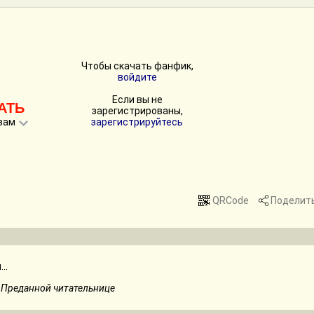
Чтобы скачать фанфик,
войдите
Если вы не
АТЬ
зарегистрированы,
вам
зарегистрируйтесь
QRCode
Поделит
..
-
Преданной читательнице