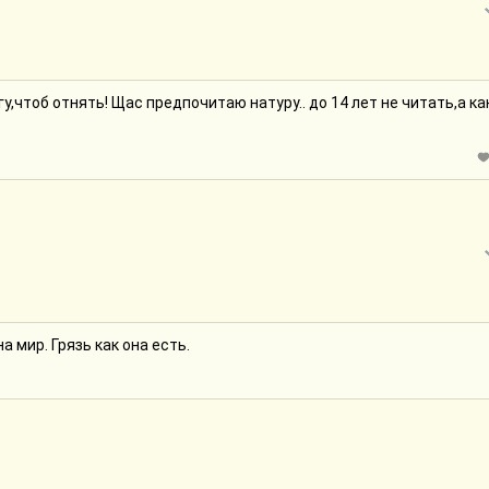
гу,чтоб отнять! Щас предпочитаю натуру.. до 14 лет не читать,а ка
а мир. Грязь как она есть.