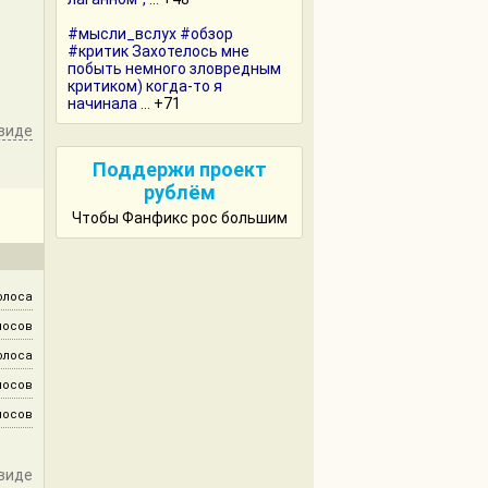
#мысли_вслух #обзор
#критик Захотелось мне
побыть немного зловредным
критиком) когда-то я
начинала ...
+71
виде
Поддержи проект
рублём
Чтобы Фанфикс рос большим
олоса
лосов
олоса
лосов
лосов
виде