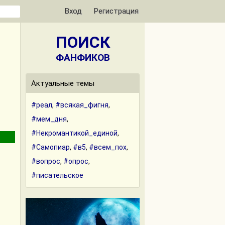
Вход
Регистрация
ПОИСК
ФАНФИКОВ
Актуальные темы
#реал
,
#всякая_фигня
,
#мем_дня
,
#Некромантикой_единой
,
#Самопиар
,
#в5
,
#всем_пох
,
#вопрос
,
#опрос
,
#писательское