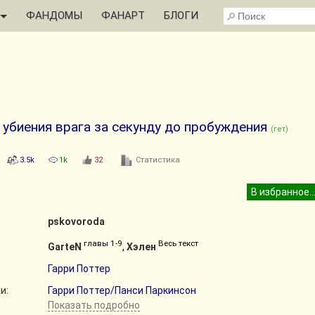
ФАНДОМЫ
ФАНАРТ
БЛОГИ
убиения врага за секунду до пробуждения
(гет)
3.5k
1k
32
Статистика
pskovoroda
главы 1-9
Весь текст
GarteN
,
Хэлен
Гарри Поттер
и:
Гарри Поттер/Панси Паркинсон
Показать подробно