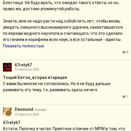
Блестяще. Не буду врать, что ожидал такого ответа, но он,
право же, достоин упомянутой работы.
Знаете, мне не надо расти над собой пять лет, чтобы вновь
увидеть смешного высокомерного дурачка, нахватавшегося
по верхам модного научпопа и считающего, что это сделало
его гением и корифеем всех наук, а все остальные - идиоты.
Не нужно пяти лет, чтобы понять, как автор подсуживает
Показать полностью
герою по схеме "Мэри Сью играет свита", заставляя всех и
8
каждого беспомощно хлопать варежкой, когда дурачок Гарри
излагает свои "знания".
67rety67
15 августа 2021
Я с первого захода понял, как этот напыщенный пездъюк
отвернулся от того, кто был с ним максимально откровенен и
Тощий Бетон_вторая итерация
предлагал любую поддержку ради того, кто ежеминутно лгал и
С вами бы многие не согласились. Но я не буду дальше
использовал втёмную. а поняв, что натворил - не сгорел со
развивать эту тему, т.к. развивать здесь нечего.
стыда.
1
Сразу же стало ясно, что этот самопровозглашённый
всегениалец очень много надувает щёки на тему гуманизма и
Desmоnd
Онлайн
слезы младенца, будучи при этом наглухо лишён морального
15 августа 2021
компаса и не считает нужным его иметь.
67rety67
Кстати, Палочку я читал. Приятное отличие от МРМ в том, что