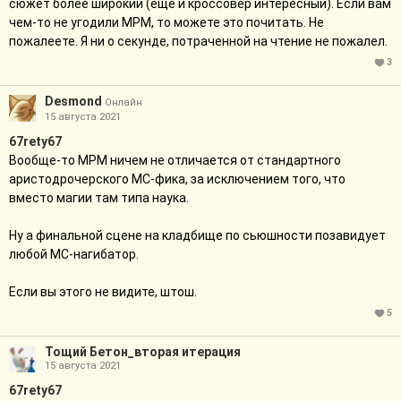
сюжет более широкий (ещё и кроссовер интересный). Если вам
чем-то не угодили МРМ, то можете это почитать. Не
пожалеете. Я ни о секунде, потраченной на чтение не пожалел.
3
Desmоnd
Онлайн
15 августа 2021
67rety67
Вообще-то МРМ ничем не отличается от стандартного
аристодрочерского МС-фика, за исключением того, что
вместо магии там типа наука.
Ну а финальной сцене на кладбище по сьюшности позавидует
любой МС-нагибатор.
Если вы этого не видите, штош.
5
Тощий Бетон_вторая итерация
15 августа 2021
67rety67