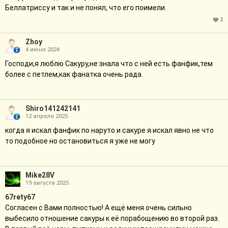
Беллатриссу и так и не понял, что его поимели.
2
Zhoy
4 июня 2024
Господи,я люблю Сакуру,не знала что с ней есть фанфик,тем
более с петлем,как фанатка очень рада.
Shiro141242141
12 апреля 2025
когда я искал фанфик по наруто и сакуре я искал явно не что
то подобное но остановиться я уже не могу
Mike28V
19 августа 2025
67rety67
Согласен с Вами полностью! А ещё меня очень сильно
выбесило отношение сакуры к её порабощению во второй раз.