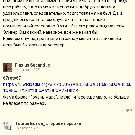
описании не было. А комментарии я не читаю, пока не пройду
стажёр? Богиня 3 чего-то там, стажёр. Нереалистично и
всю работу, т.к. это может испортить добрую половину
вырвиглазно.
удовольствия, следовательно, подготовлен я не был. Да и
Похожее с демонами. Если они настолько упоротые, зачем им
вряд ли бы стал в таком случае читать настолько
это? Судя по их описанию и взаимодействиям, у них должна
сомнительный кроссовер. Хотя... Раз его рекомендовал сам
быть твёрдая иерархия с одним "вождём" или небольшой их
Элизер Юдковский, наверное, всё же начал бы.
группой. Но их взаимодействия не должны походить на
В любом случае, претензий никаких у меня не возникло бы,
канцелярские, ведь они существа, ценящие силу и
если был бы указан кроссовер.
обладающие силой. Слабый будет подчиняться сильному во
всём. Это сложно описывать, надеюсь вы меня поняли. Я о
том, что бюрократия - это лишнее и для демонов, и для ками.
Fluxius Secundus
14 августа 2021
67rety67
https://ru.wikipedia.org/wiki/%D0%9A%D0%B0%D1%82%D0%B0%D
1%85%D1%80%D0%B5%D0%B7%D0%B0
Фема бывает "очень мало", "мало", и "все еще мало, но больше
не влезет по размеру".
2
Тощий Бетон_вторая итерация
15 августа 2021