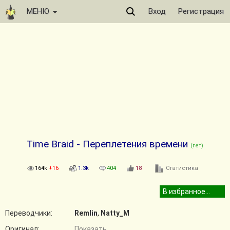
МЕНЮ
Вход
Регистрация
Time Braid - Переплетения времени
(гет)
164k
+16
1.3k
404
18
Статистика
Переводчики:
Remlin
,
Natty_M
Оригинал:
Показать