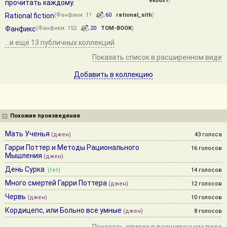
eksds1
)
прочитать каждому.
Rational fiction
(Фанфики: 11
60
rational_sith
)
Фанфикс
(Фанфики: 152
20
TOM-BOOK
)
...и ещё 13 публичных коллекций
Показать список в расширенном виде
Добавить в коллекцию
Похожие произведения
Мать Ученья
(джен)
43 голоса
Гарри Поттер и Методы Рационального
16 голосов
Мышления
(джен)
День Сурка
(гет)
14 голосов
Много смертей Гарри Поттера
(джен)
12 голосов
Червь
(джен)
10 голосов
Кордицепс, или Больно все умные
(джен)
8 голосов