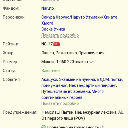
Фандом:
Naruto
Персонажи:
Сакура Харуно/Наруто Узумаки/Хината
Хьюга
Саске Учиха
Показать подробно
Рейтинг:
NC-17
Жанр:
Экшен, Романтика, Приключения
Размер:
Макси | 1 060 220 знаков
Статус:
Закончен
События:
Акацуки
,
Экзамен на чунина
,
БДСМ, пытки,
принуждения
,
Нестандартный пейринг
,
Путешествие во времени
,
Много
оригинальных героев
Показать подробно
Предупреждения:
Фемслэш, Пытки, Нецензурная лексика, AU,
От первого лица (POV)
Проверено на грамотность