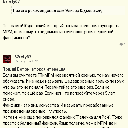
67rety67
Раз его рекомендовал сам Элизер Юдковский,
Тот самый Юдковский, который написал невероятную хрень
МРМ, по какому-то недомыслию считающуюся вершиной
фанфикшена?
4
67rety67
15 августа 2021
Тощий Бетон_вторая итерация
Если вы считаете ГПиМРМ невероятной хренью, то нам нечего
обсуждать. И не надо называть шедевр хренью только потому,
что вы его не поняли. Перечитайте его ещё раз. Если не
поможет, то ещё раз. Если нет - то попробуйте через 5 лет
снова.
Фанфики - это вид искусства. И называть проработанные
произведения хренью - глупость.
Кстати, мне ещё понравился фанфик "Палочка для Рой". Тоже
просто обалденный фанфик. Язык полегче, чем в МРМ, да и