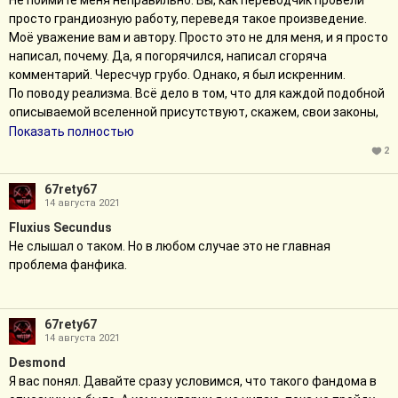
Не поймите меня неправильно. Вы, как переводчик провели
просто грандиозную работу, переведя такое произведение.
Моё уважение вам и автору. Просто это не для меня, и я просто
написал, почему. Да, я погорячился, написал сгоряча
комментарий. Чересчур грубо. Однако, я был искренним.
По поводу реализма. Всё дело в том, что для каждой подобной
описываемой вселенной присутствуют, скажем, свои законы,
которые придумывает автор. Я их легко понимаю и принимаю,
Показать полностью
так как осознаю возможность их существования в рамках
2
чакры. Но законы логики и социальных взаимодействий автор
не менял, а действия героев автора их нарушают. Это и есть
67rety67
14 августа 2021
мой реализм. Может происходить что угодно, но если у этого
есть твёрдое обоснование, то я это могу понять и принять.
Fluxius Secundus
Если же Сакура, которой за 30 вместе со своим опытом шиноби
Не слышал о таком. Но в любом случае это не главная
берёт и доверяется той, которую не проверила, да и не знает
проблема фанфика.
толком, то это для меня выходит за рамки возможного, т.к.
Сакура, описываемая автором сначала провела бы проверки,
только после перестраховок нескольких дала Хинате тот
67rety67
контракт. Несостыковочка. И это лишь один пример из
14 августа 2021
множества. Не говоря уже о ками и демонах...
Desmоnd
Если ками такие совершенные, зачем им бюрократический
Я вас понял. Давайте сразу условимся, что такого фандома в
аппарат с настолько канцелярскими названиями типа