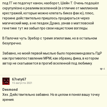
Вот вас, может. через пять лет и озарит, что вы читаете дутую
под ГГ не подогнут канон, наоборот, Шейн Т. Очень подошёл
пустышку, написанную шарлатаном для не очень
скрупулёзно к реалиям вселенной (в отличие от миллионов
образованной ЦА.
крестражей, которые можно клепать бикоз фак ю), плюс,
героине действительно пришлось продираться через
магический мир, а не пездюк Драко, узнав о маггловской
генетике тут же забыл про свои нацистские взгляды.
В Палочке чуть Эребор с тремя эпилогами, но в остальном
безупречно.
Забавно, но моей первой мыслью было порекомендовать ПдР
как противопоставление МРМ, как образец фика, в котором
автор не скатывается в прогиб вселенной под любимку.
4
67rety67
15 августа 2021
Desmоnd
Хех. Действительно забавно. Но в целом я понял вашу точку
зрения.