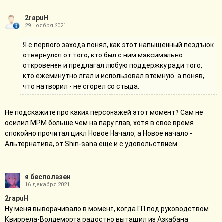
2rapuH
29 ноября 2021
Я с первого захода понял, как этот напыщенный пездъюк
отвернулся от того, кто был с ним максимально
откровенен и предлагал любую поддержку ради того,
кто ежеминутно лгал и использовал втёмную. а поняв,
что натворил - не сгорел со стыда.
Не подскажите про каких персонажей этот момент? Сам не
осилил МРМ больше чем на пару глав, хотя в свое время
спокойно прочитал цикл Новое Начало, а Новое начало -
Альтернатива, от Shin-sana ещё и с удовольствием.
я бесполезен
16 декабря 2021
2rapuH
Ну меня выворачивало в момент, когда ГП под руководством
Квиррела-Волдеморта радостно вытащил из Азкабана