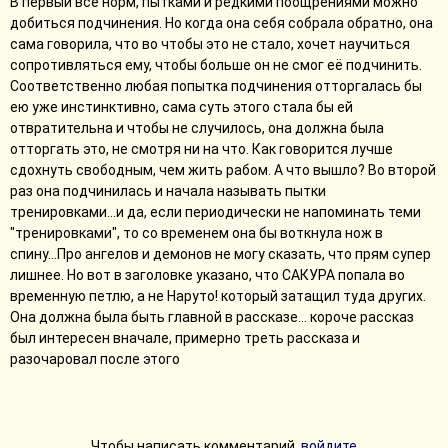
В первый всё норм, пытками и редкими поощрениями можно
добиться подчинения. Но когда она себя собрала обратно, она
сама говорила, что во чтобы это не стало, хочет научиться
сопротивляться ему, чтобы больше он не смог её подчинить.
Соответственно любая попытка подчинения отторгалась бы
ею уже инстинктивно, сама суть этого стала бы ей
отвратительна и чтобы не случилось, она должна была
отторгать это, не смотря ни на что. Как говорится лучше
сдохнуть свободным, чем жить рабом. А что вышло? Во второй
раз она подчинилась и начала называть пытки
тренировками...и да, если периодически не напоминать теми
"тренировками", то со временем она бы воткнула нож в
спину...Про ангелов и демонов не могу сказать, что прям супер
лишнее. Но вот в заголовке указано, что САКУРА попала во
временную петлю, а не Наруто! который затащил туда других.
Она должна была быть главной в рассказе... короче рассказ
был интересен вначале, примерно треть рассказа и
разочаровал после этого
Чтобы написать комментарий,
войдите