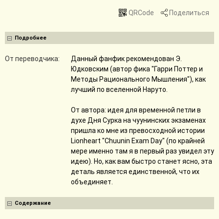
QRCode
Поделиться
Подробнее
От переводчика:
Данный фанфик рекомендован Э.
Юдковским (автор фика "Гарри Поттер и
Методы Рационального Мышления"), как
лучший по вселенной Наруто.
От автора: идея для временной петли в
духе Дня Сурка на чуунинских экзаменах
пришла ко мне из превосходной истории
Lionheart "Chuunin Exam Day" (по крайней
мере именно там я в первый раз увидел эту
идею). Но, как вам быстро станет ясно, эта
деталь является единственной, что их
объединяет.
Содержание