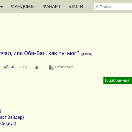
ФАНДОМЫ
ФАНАРТ
БЛОГИ
чал, или Оби-Ван, как ты мог?
(джен)
135
20
0
Статистика
)
арт Вейдер)
 Сидиус)