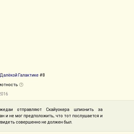
Далёкой Галактике
#8
мотность
.2016
жедаи отправляют Скайуокера шпионить за
ан и не мог предположить, что тот послушается и
 увидеть совершенно не должен был.