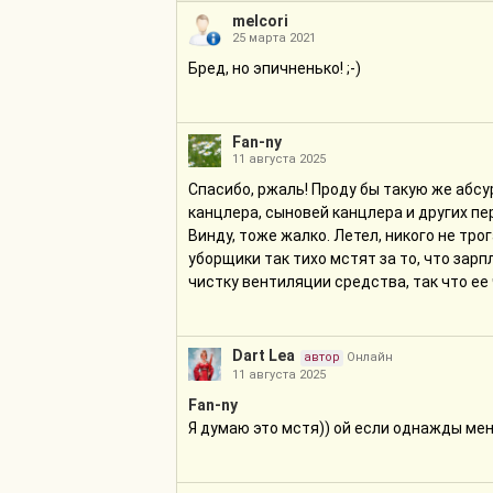
melcori
25 марта 2021
Бред, но эпичненько! ;-)
Fan-ny
11 августа 2025
Спасибо, ржаль! Проду бы такую же абс
канцлера, сыновей канцлера и других п
Винду, тоже жалко. Летел, никого не трог
уборщики так тихо мстят за то, что зар
чистку вентиляции средства, так что ее
Dart Lea
автор
Онлайн
11 августа 2025
Fan-ny
Я думаю это мстя)) ой если однажды мен