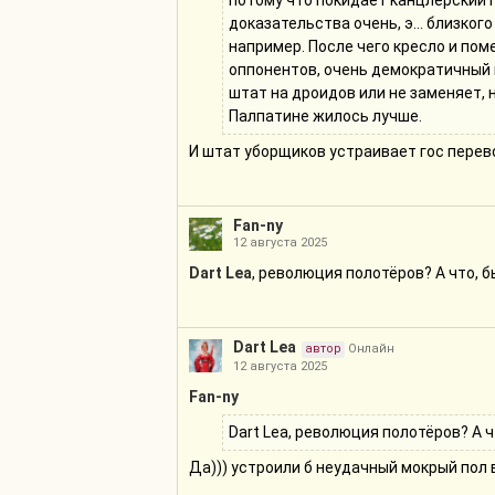
потому что покидает канцлерский 
доказательства очень, э... близко
например. После чего кресло и пом
оппонентов, очень демократичный 
штат на дроидов или не заменяет,
Палпатине жилось лучше.
И штат уборщиков устраивает гос перев
Fan-ny
12 августа 2025
Dart Lea
, революция полотёров? А что, 
Dart Lea
автор
Онлайн
12 августа 2025
Fan-ny
Dart Lea, революция полотёров? А 
Да))) устроили б неудачный мокрый пол в 