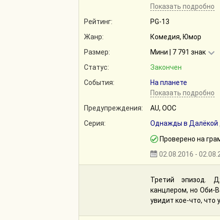
Показать подробно
Рейтинг:
PG-13
Жанр:
Комедия, Юмор
Размер:
Мини | 7 791 знак
Статус:
Закончен
События:
На планете
Показать подробно
Предупреждения:
AU, ООС
Серия:
Однажды в Далёкой 
Проверено на гра
02.08.2016 - 02.08
Третий эпизод. Д
канцлером, но Оби-В
увидит кое-что, что