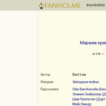
ФАНФИКИ
Маразм креп
5.8k
+1
Автор:
Dart Lea
Фандом:
Звёздные войны
Персонажи:
Оби-Ван Кеноби (Бен
Энакин Скайуокер (Д
Шив Палпатин (Дарт
Мейс Винду