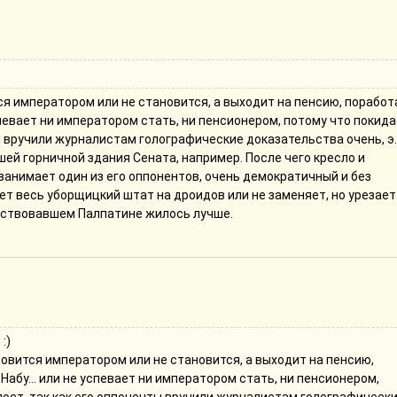
ся императором или не становится, а выходит на пенсию, поработ
успевает ни императором стать, ни пенсионером, потому что покид
ы вручили журналистам голографические доказательства очень, э..
ей горничной здания Сената, например. После чего кресло и
занимает один из его оппонентов, очень демократичный и без
ет весь уборщицкий штат на дроидов или не заменяет, но урезает
анствовавшем Палпатине жилось лучше.
:)
новится императором или не становится, а выходит на пенсию,
Набу... или не успевает ни императором стать, ни пенсионером,