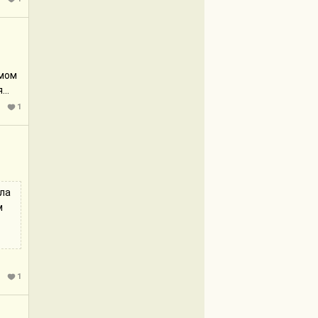
амом
..
1
ела
м
1