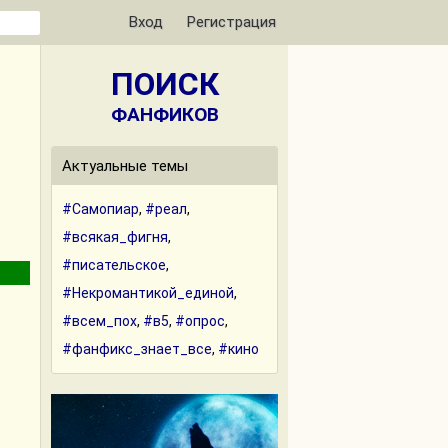
Вход
Регистрация
ПОИСК
ФАНФИКОВ
Актуальные темы
#Самопиар
,
#реал
,
#всякая_фигня
,
#писательское
,
#Некромантикой_единой
,
#всем_пох
,
#в5
,
#опрос
,
#фанфикс_знает_все
,
#кино