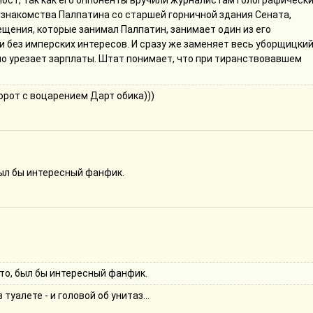
пост, так как его оппоненты вручили журналистам голографическ
го знакомства Палпатина со старшей горничной здания Сената,
ещения, которые занимал Палпатин, занимает один из его
и без имперских интересов. И сразу же заменяет весь уборщицки
 но урезает зарплаты. Штат понимает, что при тиранствовавшем
орот с воцарением Дарт обика)))
был бы интересный фанфик.
что, был бы интересный фанфик.
туалете - и головой об унитаз...