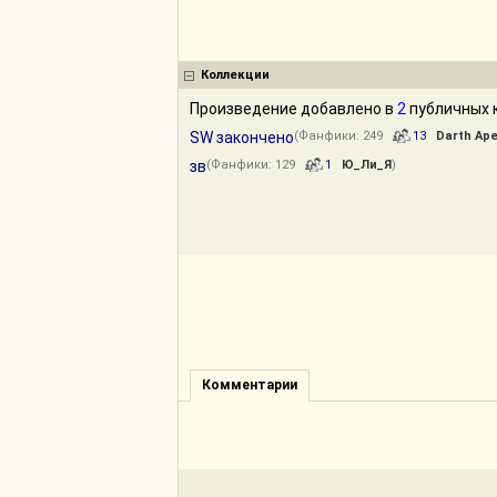
Коллекции
Произведение добавлено в
2
публичных к
SW закончено
(Фанфики: 249
13
Darth Ape
зв
(Фанфики: 129
1
Ю_Ли_Я
)
Комментарии