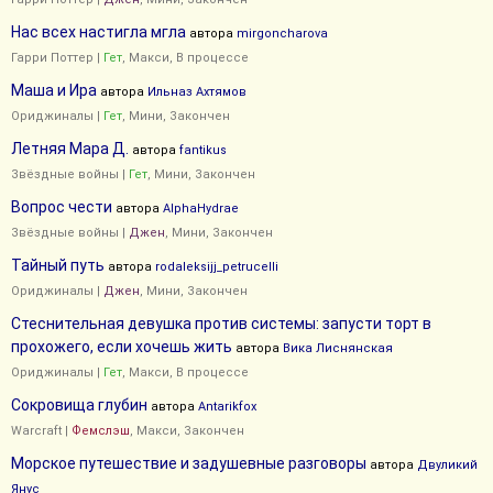
Нас всех настигла мгла
автора
mirgoncharova
Гарри Поттер
|
Гет
, Макси, В процессе
Маша и Ира
автора
Ильназ Ахтямов
Ориджиналы
|
Гет
, Мини, Закончен
Летняя Мара Д.
автора
fantikus
Звёздные войны
|
Гет
, Мини, Закончен
Вопрос чести
автора
AlphaHydrae
Звёздные войны
|
Джен
, Мини, Закончен
Тайный путь
автора
rodaleksijj_petrucelli
Ориджиналы
|
Джен
, Мини, Закончен
Стеснительная девушка против системы: запусти торт в
прохожего, если хочешь жить
автора
Вика Лиснянская
Ориджиналы
|
Гет
, Макси, В процессе
Сокровища глубин
автора
Antarikfox
Warcraft
|
Фемслэш
, Макси, Закончен
Морское путешествие и задушевные разговоры
автора
Двуликий
Янус