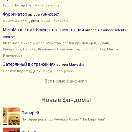
Гарри Поттер
|
Гет
, Мини, Закончен
Фурринатор
автора
Yyttyyt32867
Финес и Ферб
|
Джен
, Мини, Закончен
МегаМозг: Том I. Искусство Презентации
автора
Alexander Talents
Agency
Мегамозг
,
Финес и Ферб
,
Монстры против пришельцев
,
Драйв
,
Киберпанк
,
Пацаны
,
Вселенная Неуязвимого
,
Elden Ring
|
Гет
, Макси,
В процессе
Затерянный в отражениях
автора
Maryssha
Genshin Impact
|
Джен
, Миди, В процессе
Все новые фанфики »
Новые фандомы
Эмпирей
По серии романов Ребекки Яррос "The Empyrean"