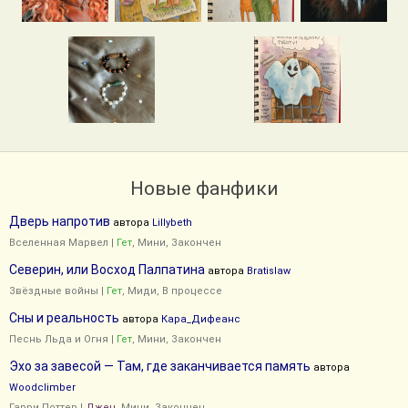
Новые фанфики
Дверь напротив
автора
Lillybeth
Вселенная Марвел
|
Гет
, Мини, Закончен
Северин, или Восход Палпатина
автора
Bratislaw
Звёздные войны
|
Гет
, Миди, В процессе
Сны и реальность
автора
Кара_Дифеанс
Песнь Льда и Огня
|
Гет
, Мини, Закончен
Эхо за завесой — Там, где заканчивается память
автора
Woodclimber
Гарри Поттер
|
Джен
, Мини, Закончен