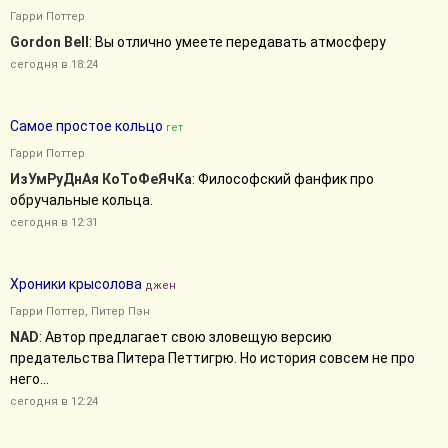
Гарри Поттер
Gordon Bell
: Вы отлично умеете передавать атмосферу
сегодня в 18:24
Самое простое кольцо
гет
Гарри Поттер
ИзУмРуДнАя КоТоФеЯчКа
: Философский фанфик про
обручальные кольца.
сегодня в 12:31
Хроники крысолова
джен
Гарри Поттер
,
Питер Пэн
NAD
: Автор предлагает свою зловещую версию
предательства Питера Петтигрю. Но история совсем не про
него…
сегодня в 12:24