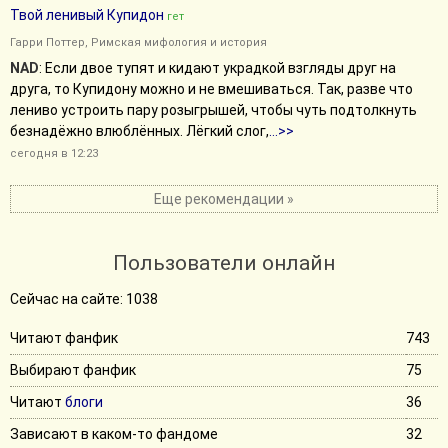
Твой ленивый Купидон
гет
Гарри Поттер
,
Римская мифология и история
NAD
:
Если двое тупят и кидают украдкой взгляды друг на
друга, то Купидону можно и не вмешиваться. Так, разве что
лениво устроить пару розыгрышей, чтобы чуть подтолкнуть
безнадёжно влюблённых. Лёгкий слог,
...>>
сегодня в 12:23
Еще рекомендации »
Пользователи онлайн
Сейчас на сайте: 1038
Читают фанфик
743
Выбирают фанфик
75
Читают
блоги
36
Зависают в каком-то фандоме
32