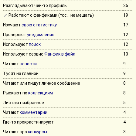
Разглядывают чей-то профиль
26
Работают с фанфиками (тсс... не мешать)
19
Изучают
свою статистику
17
Проверяют
уведомления
12
Используют
поиск
12
Используют сервис
Фанфик в файл
10
Читают
новости
9
Тусят на главной
9
Читают или пишут личное сообщение
8
Рыскают по
коллекциям
8
Листают избранное
5
Читают
комментарии
4
Где-то прокрастинируют
4
Читают про
конкурсы
3