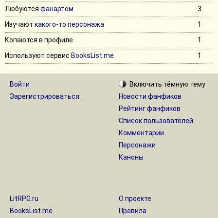
Любуются
фанартом
3
Изучают
какого-то персонажа
1
Копаются в профиле
1
Используют сервис
BooksList.me
1
Войти
Включить
тёмную
тему
Зарегистрироваться
Новости фанфиков
Рейтинг фанфиков
Список пользователей
Комментарии
Персонажи
Каноны
LitRPG.ru
О проекте
BooksList.me
Правила