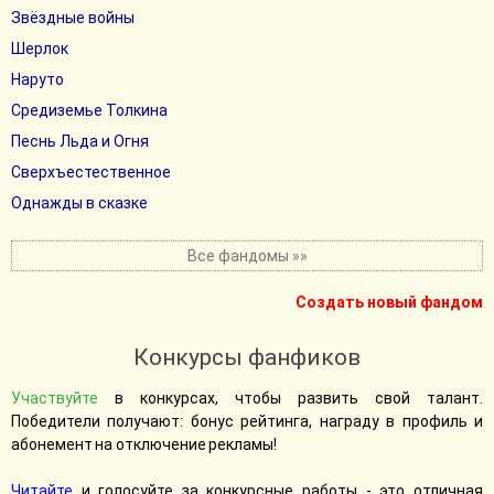
Звёздные войны
Шерлок
Наруто
Средиземье Толкина
Песнь Льда и Огня
Сверхъестественное
Однажды в сказке
Все фандомы »»
Создать новый фандом
Конкурсы фанфиков
Участвуйте
в конкурсах, чтобы развить свой талант.
Победители получают: бонус рейтинга, награду в профиль и
абонемент на отключение рекламы!
Читайте
и голосуйте за конкурсные работы - это отличная