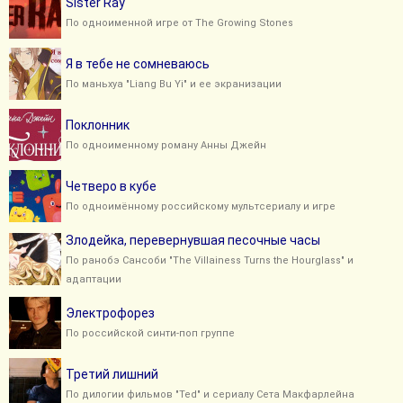
Sister Ray
По одноименной игре от The Growing Stones
Я в тебе не сомневаюсь
По маньхуа "Liang Bu Yi" и ее экранизации
Поклонник
По одноименному роману Анны Джейн
Четверо в кубе
По одноимённому российскому мультсериалу и игре
Злодейка, перевернувшая песочные часы
По ранобэ Сансоби "The Villainess Turns the Hourglass" и
адаптации
Электрофорез
По российской синти-поп группе
Третий лишний
По дилогии фильмов "Ted" и сериалу Сета Макфарлейна