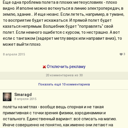
Еще одна проблема полета в плохих метеоусловиях - плохо
видно. И вполне можно воткнуться в линию электропередач, в
землю, здание... И еще нюанс. Если лететь, например, в тумане,
то восприятие будет искажаться. И прямой полет будет
казаться непрямым. Волшебник будет "поправлять" свой
полет. Если немного ошибется с курсом, то нестрашно. А вот
если с тангажом (задерет метлу вверх или направит вниз), то
может выйти плохо.
3
8 апреля 2015
Отключить рекламу
20 комментариев из 30
Показать ещё 10 комментариев
Smaragd
8 апреля 2015
полёты на мётлах - вообще вещь спорная и не такая
примитивная с точки зрения физики, аэродинамики и
остального. Единственный вариант: всё списать на магию.
Иначе совершенно не понятно, как именно они летают на