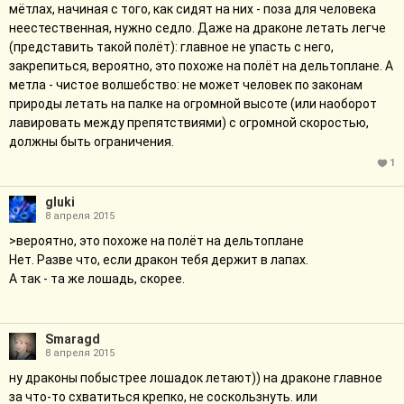
мётлах, начиная с того, как сидят на них - поза для человека
неестественная, нужно седло. Даже на драконе летать легче
(представить такой полёт): главное не упасть с него,
закрепиться, вероятно, это похоже на полёт на дельтоплане. А
метла - чистое волшебство: не может человек по законам
природы летать на палке на огромной высоте (или наоборот
лавировать между препятствиями) с огромной скоростью,
должны быть ограничения.
1
gluki
8 апреля 2015
>вероятно, это похоже на полёт на дельтоплане
Нет. Разве что, если дракон тебя держит в лапах.
А так - та же лошадь, скорее.
Smaragd
8 апреля 2015
ну драконы побыстрее лошадок летают)) на драконе главное
за что-то схватиться крепко, не соскользнуть. или