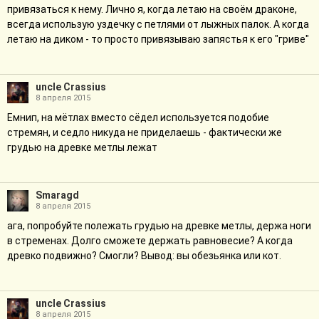
привязаться к нему. Лично я, когда летаю на своём драконе,
всегда использую уздечку с петлями от лыжных палок. А когда
летаю на диком - то просто привязываю запястья к его "гриве"
uncle Crassius
8 апреля 2015
Емнип, на мётлах вместо сёдел используется подобие
стремян, и седло никуда не приделаешь - фактически же
грудью на древке метлы лежат
Smaragd
8 апреля 2015
ага, попробуйте полежать грудью на древке метлы, держа ноги
в стременах. Долго сможете держать равновесие? А когда
древко подвижно? Смогли? Вывод: вы обезьянка или кот.
uncle Crassius
8 апреля 2015