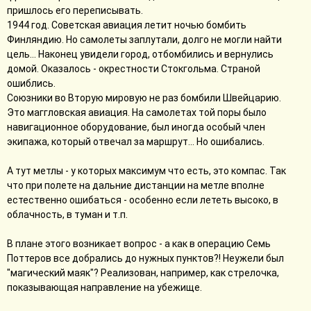
пришлось его переписывать.
1944 год. Советская авиация летит ночью бомбить
Финляндию. Но самолеты заплутали, долго не могли найти
цель... Наконец увидели город, отбомбились и вернулись
домой. Оказалось - окрестности Стокгольма. Страной
ошиблись.
Союзники во Вторую мировую не раз бомбили Швейцарию.
Это маггловская авиация. На самолетах той поры было
навигационное оборудование, был иногда особый член
экипажа, который отвечал за маршрут... Но ошибались.
А тут метлы - у которых максимум что есть, это компас. Так
что при полете на дальние дистанции на метле вполне
естественно ошибаться - особенно если лететь высоко, в
облачность, в туман и т.п.
В плане этого возникает вопрос - а как в операцию Семь
Поттеров все добрались до нужных пунктов?! Неужели был
"магический маяк"? Реализован, например, как стрелочка,
показывающая направление на убежище.