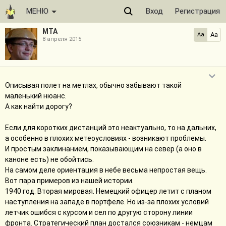
МЕНЮ
Вход
Регистрация
МТА
Aa
Aa
8 апреля 2015
Описывая полет на метлах, обычно забывают такой
маленький нюанс.
А как найти дорогу?
Если для коротких дистанций это неактуально, то на дальних,
а особенно в плохих метеоусловиях - возникают проблемы.
И простым заклинанием, показывающим на север (а оно в
каноне есть) не обойтись.
На самом деле ориентация в небе весьма непростая вещь.
Вот пара примеров из нашей истории.
1940 год. Вторая мировая. Немецкий офицер летит с планом
наступления на западе в портфеле. Но из-за плохих условий
летчик ошибся с курсом и сел по другую сторону линии
фронта. Стратегический план достался союзникам - немцам