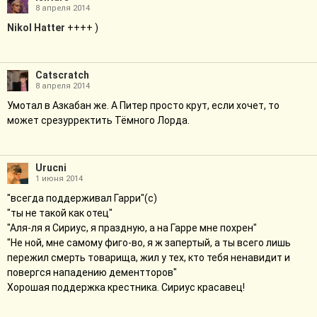
8 апреля 2014
Nikol Hatter
++++ )
Catscratch
8 апреля 2014
Умотал в Азкабан же. А Питер просто крут, если хочет, то
может срезурректить Тёмного Лорда.
Urucni
1 июня 2014
"всегда поддерживал Гарри"(с)
"ты не такой как отец"
"Аля-ля я Сириус, я праздную, а на Гарре мне похрен"
"Не ной, мне самому фиго-во, я ж запертый, а ты всего лишь
пережил смерть товарища, жил у тех, кто тебя ненавидит и
повергся нападению дементторов"
Хорошая поддержка крестника. Сириус красавец!