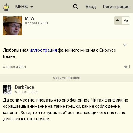
МЕНЮ
Вход
Регистрация
МТА
Aa
Aa
8 апреля 2014
Любопытная
иллюстрация
фанонного мнения о Сириусе
Блэке.
4
8 апреля 2014
5 комментариев
DarkFace
8 апреля 2014
Да если честно, плевать что оно фанонное. Читая фанфики не
обращаешь внимание на такие грешки, как не соблюдение
канона... Хотя, то что чувак нае""ает незнающих это плохо, но
дела тех кто не в курсе...