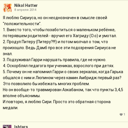
Nikol Hatter
8 апреля 2014
Я люблю Сириуса, но он неоднозначен в смысле своей
"положительности".
1. Вместо того, чтобы позаботиться о маленьком ребёнке,
потерявшем родителей - вручил его Хагриду (О.о) и умотал.
2. Продул Питеру (Питеру?!!!) и потом молчал о том, что
произошло. Ведь Дамб про все эти подозрения Сириуса не
знал.
3. Подзуживал Гарри нарушать правила, где не нужно.
4. Оскорблял педагога при учениках, взрослого при детях.
5. Почему он не напомнил Гарри о своих зеркалах, когда Гарька
общался с ним и Люпином через камин Амбридж первый раз?
Это позволило бы избежать многих проблем.
Но он вообще-то травмирован Азкабаном, так что пункты 3,4,5
вполне объяснимы.
И повторю, я люблю Сири. Просто это обратная сторона
медали.
1
Ishtars