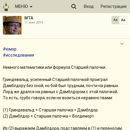
МЕНЮ
Вход
Регистрация
МТА
Aa
Aa
11 мая 2014
#юмор
#исследования
Немного математики или формула Старшей палочки.
Гриндевальд, усиленный Старшей палочкой проиграл
Дамблдору без оной, но бой был трудным, почти на равных.
Лорд же дрался на равных с Дамблдором с этой палочкой.
То есть, грубо говоря, если не возиться неравенствами:
(1) Гриндевальд + Старшая палочка = Дамблдор.
(2) Дамблдор + Старшая палочка = Волдеморт.
Из (2) выражаем Дамблдора, подставляем в (1) и переносим