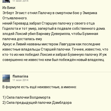
11 мая 2014
Из Вики:
Эгберт Эгоист отнял Палочку в смертном бою у Эмерика
Отъявленного.
некий Геревард забрал Старшую палочку у своего отца
Годелота и тот умер, запертый в подвале собственного дома.
злодей Локсий убил Варнаву Деверилла, чтобы Бузинная
палочка досталась ему.
Аркус и Ливий названы мистером Лавгудом как последние
известные владельцы Старшей палочки. Точнее, известно, что
кто-то из них победил Локсия и забрал Бузинную палочку. И уж
совершенно не известно кем был побеждён новый владелец.
flamarina
11 мая 2014
В формуле есть ещё неизвестные, а именно:
1) Сила палочки Волдеморта
2) Сила предыдущей палочки Дамблдора