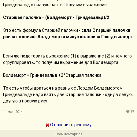
Гриндевальд в правую часть. Получим выражение:
Старшая палочка = (Волдеморт - Гриндевальд)/2
Это есть формула Старшей палочки -
сила Старшей палочки
равна половина Волдеморта минус половина Гриндевальда.
Если же подставить выражение (1) в выражение (2) и немного
сгруппировать, то получим выражение для Волдеморта:
Волдеморт = Гриндевальд +2*Старшая палочка.
То есть чтобы драться на равных с Лордом Волдемортом,
Гриндевальду надо взять две Старшие палочки - одну в левую,
другую в правую руку.
19
11 мая 2014
Отключить рекламу
8 комментариев