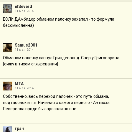
elSeverd
11 мая 2014
ЕСЛИ ДАмблдор обманом палочку захапал - то формула
бессмысленна)
Samus2001
11 мая 2014
Обманом палочку хапнул Гриндевальд. Спер у Григоворича.
[сижу в тихом огхыревании]
МТА
11 мая 2014
Собственно, весь переход палочек - это путь обмана,
подтасовок и т.п. Начиная с самого первого - Антиоха
Певерелла вроде бы зарезали во сне.
грач