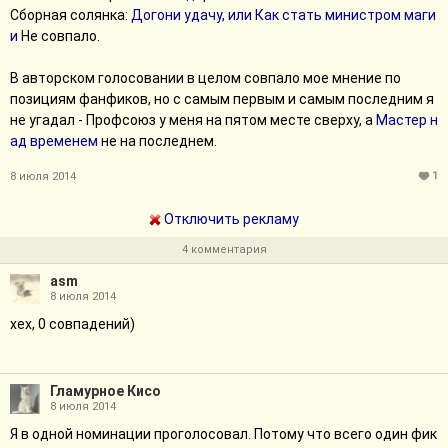
Сборная солянка:
Догони удачу, или Как стать министром маги
и
Не совпало.
В авторском голосовании в целом совпало мое мнение по
позициям фанфиков, но с самым первым и самым последним я
не угадал - Профсоюз у меня на пятом месте сверху, а
Мастер н
ад временем
не на последнем.
1
8 июля 2014
Отключить рекламу
4 комментария
asm
8 июля 2014
хех, 0 совпадений)
Гламурное Кисо
8 июля 2014
Я в одной номинации проголосовал. Потому что всего один фик