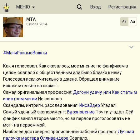
МЕНЮ
Вход
Регистрация
МТА
Aa
Aa
8 июля 2014
#МагиРазныеВажны
Как я голосовал. Как оказалось, мое мнение по фанфикам в
целом совпало с общественным или было близко к нему.
Голосовал исключительно в джене. Обращал внимание
исключительно на сюжет.
Самая оригинальная профессия:
Догони удачу, или Как стать м
инистром магии
Не совпало.
Скандалы, интриги, расследования:
Инсайдер
Угадал.
Самый удачный эксперимент:
Вдохновение
Почти угадал. Сей
фанфик занял второе место, но за первое проголосовать не
мог - на первом мой.
Наиболее достоверно прописанный рабочий процесс:
Лучшая 
палочка мастера Олливандера
Совпало.