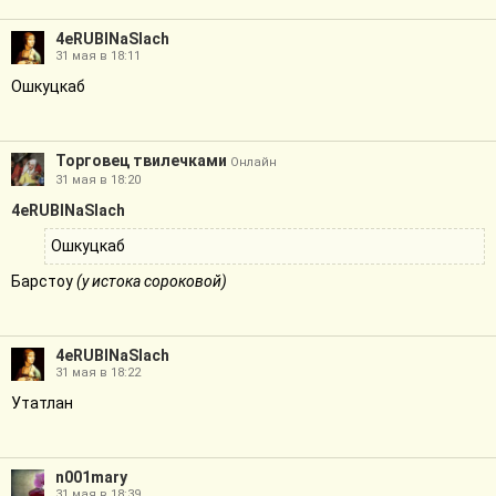
4eRUBINaSlach
31 мая в 18:11
Ошкуцкаб
Торговец твилечками
Онлайн
31 мая в 18:20
4eRUBINaSlach
Ошкуцкаб
Барстоу
(у истока сороковой)
4eRUBINaSlach
31 мая в 18:22
Утатлан
n001mary
31 мая в 18:39