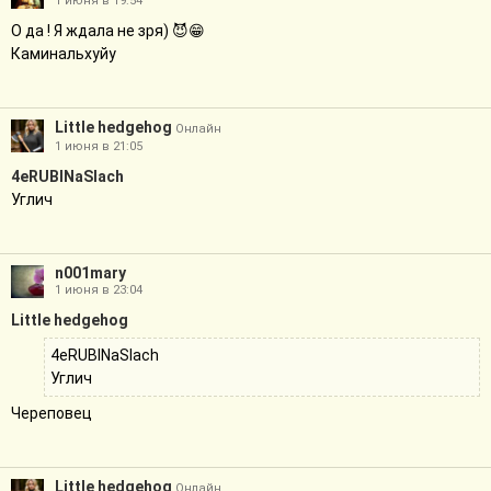
1 июня в 19:54
О да ! Я ждала не зря) 😈😁
Каминальхуйу
Little hedgehog
Онлайн
1 июня в 21:05
4eRUBINaSlach
Углич
n001mary
1 июня в 23:04
Little hedgehog
4eRUBINaSlach
Углич
Череповец
Little hedgehog
Онлайн