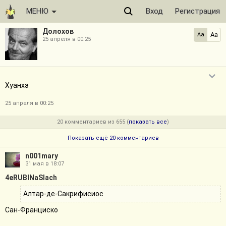
МЕНЮ
Вход
Регистрация
Дoлoxов
Aa
Aa
25 апреля в 00:25
Хуанхэ
25 апреля в 00:25
20 комментариев из 655 (
показать все
)
Показать ещё 20 комментариев
n001mary
31 мая в 18:07
4eRUBINaSlach
Алтар-де-Сакрифисиос
Сан-Франциско