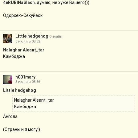
4eRUBINaSlach
, думаю, не хуже Вашего)))
Одорхею-Секуйеск
Little hedgehog
Онлайн
3 июня в 08:32
Nalaghar Aleant_tar
Камбоджа
n001mary
3 июня в 08:56
Little hedgehog
Nalaghar Aleant_tar
Камбоджа
Ангола
(Страны и я могу!)