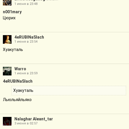
1 июня в 23:48
n001mary
Цюрих
4eRUBINaSlach
1 июня в 23:54
Хуакуталь
Warro
1 июня в 23:59
4eRUBINaSlach
Хуакуталь
Льюльяйльяко
Nalaghar Aleant_tar
3 июня в 02:57