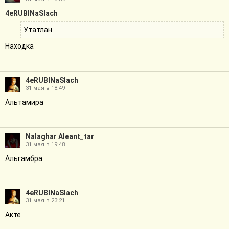
4eRUBINaSlach
Утатлан
Находка
4eRUBINaSlach
31 мая в 18:49
Альтамира
Nalaghar Aleant_tar
31 мая в 19:48
Альгамбра
4eRUBINaSlach
31 мая в 23:21
Акте