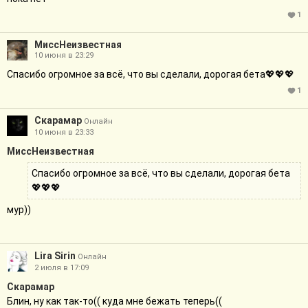
1
МиссНеизвестная
10 июня в 23:29
Спасибо огромное за всё, что вы сделали, дорогая бета💖💖💖
1
Скарамар
Онлайн
10 июня в 23:33
МиссНеизвестная
Спасибо огромное за всё, что вы сделали, дорогая бета
💖💖💖
мур))
Lira Sirin
Онлайн
2 июля в 17:09
Скарамар
Блин, ну как так-то(( куда мне бежать теперь((