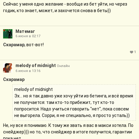
Сейчас у меня одно желание - вообще из бет уйти, но через
годик, кто знает, может, и захочется снова в беты))
Матемаг
6 июня в 02:17
Скарамар
, вот-вот!
1
melody of midnight
Онлайн
6 июня в 13:16
Скарамар
melody of midnight
Эх... но я так давно уже хочу уйти из бетинга, и всё время
не получается: там кто-то прибежит, тут кто-то
попросится. Надо учиться говорить "нет", пока совсем
не выгорела. Сорри, я не специально, я просто усталь))
Не, ну все я понимаю. К тому же звать я вас в макси хотела. По
снейджер))) но то, что снейджер в итоге получится, гарантии
пока нет