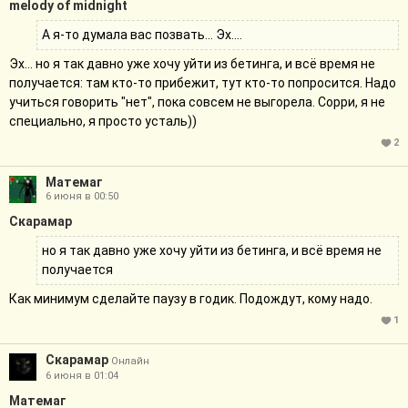
melody of midnight
А я-то думала вас позвать... Эх....
Эх... но я так давно уже хочу уйти из бетинга, и всё время не
получается: там кто-то прибежит, тут кто-то попросится. Надо
учиться говорить "нет", пока совсем не выгорела. Сорри, я не
специально, я просто усталь))
2
Матемаг
6 июня в 00:50
Скарамар
но я так давно уже хочу уйти из бетинга, и всё время не
получается
Как минимум сделайте паузу в годик. Подождут, кому надо.
1
Скарамар
Онлайн
6 июня в 01:04
Матемаг