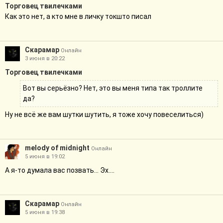
Торговец твилечками
Как это нет, а кто мне в личку токшто писал
Скарамар
Онлайн
3 июня в 20:22
Торговец твилечками
Вот вы серьёзно? Нет, это вы меня типа так троллите
да?
Ну не всё же вам шутки шутить, я тоже хочу повеселиться)
melody of midnight
Онлайн
5 июня в 19:02
А я-то думала вас позвать... Эх....
Скарамар
Онлайн
5 июня в 19:38