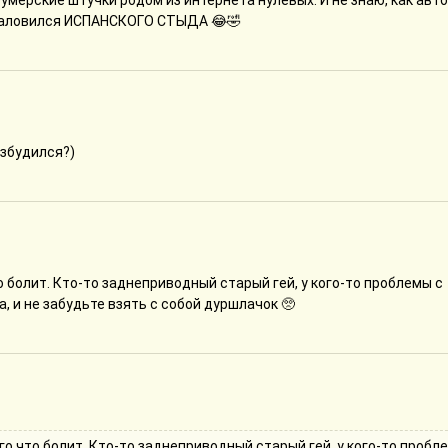
ерские штучки родом из интернета нулевых. И не знаю, как авт
о наловился ИСПАНСКОГО СТЫДА 😂🤣
озбудился?)
о болит. Кто-то заднеприводный старый гей, у кого-то проблемы с
, и не забудьте взять с собой дуршлачок 🥺
ого что болит. Кто-то заднеприводный старый гей, у кого-то пробл