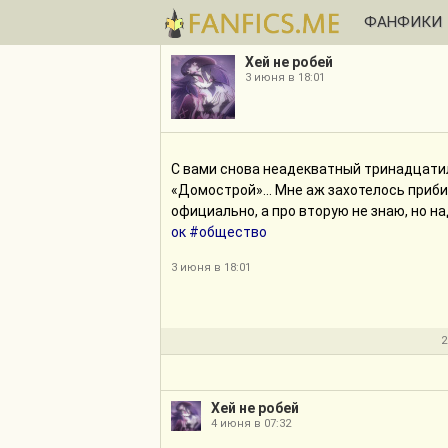
ФАНФИКИ
Хей не робей
3 июня в 18:01
С вами снова неадекватный тринадцатиле
«Домострой»... Мне аж захотелось прибит
официально, а про вторую не знаю, но на
ок
#общество
3 июня в 18:01
2
Хей не робей
4 июня в 07:32