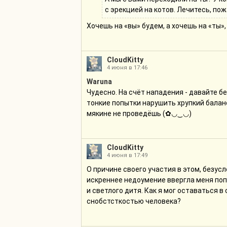
с эрекцией на котов. Лечитесь, пож
Хочешь на «вы» будем, а хочешь на «ты»
CloudKitty
4 июня в 17:46
Waruna
Чудесно. На счёт нападения - давайте б
тонкие попытки нарушить хрупкий баланс
мякине не проведёшь (✿◡‿◡)
CloudKitty
4 июня в 17:49
О причине своего участия в этом, безус
искреннее недоумение ввергла меня поп
и светлого дитя. Как я мог оставаться в
снобстсткостью человека?