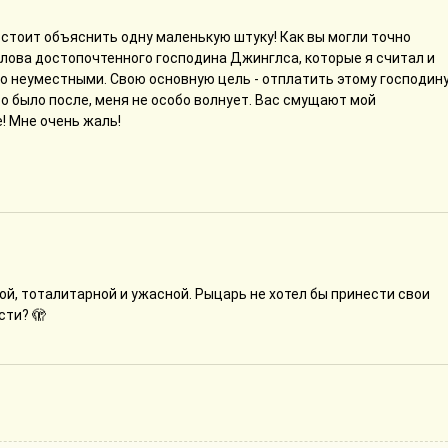
 стоит объяснить одну маленькую штуку! Как вы могли точно
слова достопочтенного господина Джинглса, которые я считал и
 неуместными. Свою основную цель - отплатить этому господин
то было после, меня не особо волнует. Вас смущают мой
! Мне очень жаль!
й, тоталитарной и ужасной. Рыцарь не хотел бы принести свои
сти? 🫣