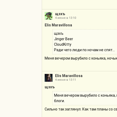
щзхъ
4 июня в 13:10
Elis Maravillosa
щзхъ
Jinger Beer
CloudKitty
Ради чего люди по ночам не спят...
Меня вечером вырубило с коньяка, ночью 
Elis Maravillosa
4 июня в 13:11
щзхъ
Меня вечером вырубило с коньяка, 
блоги.
Сильно так заглянул. Как там планы со 