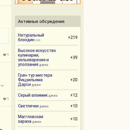
Активные обсуждения
Натуральный
+219
блондин
гет
Высокое искусство
1
кулинарии,
+39
зельеварения и
уползания
джен
Гран-тур мистера
Фицуильяма
+20
Дарси
джен
（￣︶
Серый алхимик
+12
джен
1
Светлячки
+10
джен
Маггловская
+10
зараза
джен