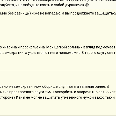
алуйста, и не забудьте взять с собой дуршлачок 🥺
, мне без разницы) Я же не нападаю, а вы продолжаете защищатьс
ез хитрина и проскользина. Мой цепкий орлиный взгляд подмечает
 демократии, а укрыться от него невозможно. Старого слугу свет
ловно, недемократичном сборище слуг тьмы я заявлял ранее. В
ытка престарелого слуги тьмы оскорбить и опорочить честь чист
 стороне? Как я не мог не защитить угнетённого чужой едкостью и