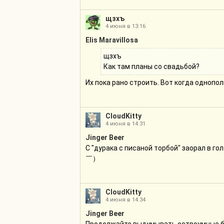
щзхъ
4 июня в 13:16
Elis Maravillosa
щзхъ
Как там планы со свадьбой?
Их пока рано строить. Вот когда однопол
CloudKitty
4 июня в 14:31
Jinger Beer
С "дурака с писаной торбой" заорал в 
￣）
CloudKitty
4 июня в 14:34
Jinger Beer