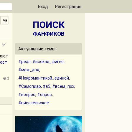
Вход
Регистрация
Aa
ПОИСК
ФАНФИКОВ
Актуальные темы
кают
#реал
,
#всякая_фигня
,
ост
#мем_дня
,
#Некромантикой_единой
,
2
#Самопиар
,
#в5
,
#всем_пох
,
#вопрос
,
#опрос
,
#писательское