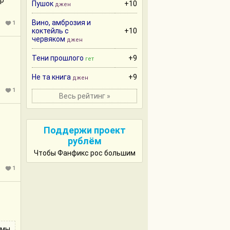
ор
Пушок
+10
джен
Вино, амброзия и
1
коктейль с
+10
червяком
джен
Тени прошлого
+9
гет
Не та книга
+9
джен
1
Весь рейтинг »
Поддержи проект
рублём
Чтобы Фанфикс рос большим
1
емы