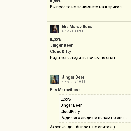
щзхъ
Вы просто не понимаете наш прикол
Elis Maravillosa
4 июня в 09:19
щзхъ
Jinger Beer
CloudKitty
Ради чего люди по ночам не спят...
Jinger Beer
4 июня в 10:58
Elis Maravillosa
щзхъ
Jinger Beer
CloudKitty
Ради чего люди по ночам не спят...
Ахахаха, да... бывает, не спится :)