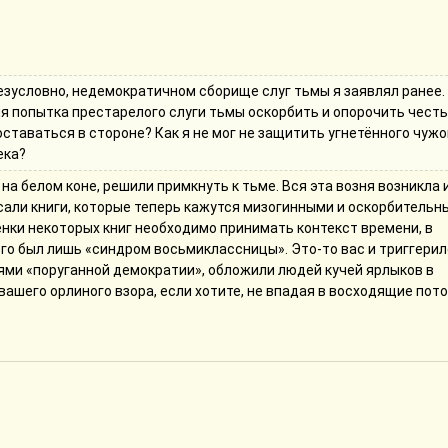
безусловно, недемократичном сборище слуг тьмы я заявлял ранее.
я попытка престарелого слуги тьмы оскорбить и опорочить честь
 оставаться в стороне? Как я не мог не защитить угнетённого чужо
ека?
на белом коне, решили примкнуть к тьме. Вся эта возня возникла 
сали книги, которые теперь кажутся мизогинными и оскорбительн
ценки некоторых книг необходимо принимать контекст времени, в
го был лишь «синдром восьмиклассницы». Это-то вас и триггерил
вями «поруганной демократии», обложили людей кучей ярлыков в
вашего орлиного взора, если хотите, не впадая в восходящие пот