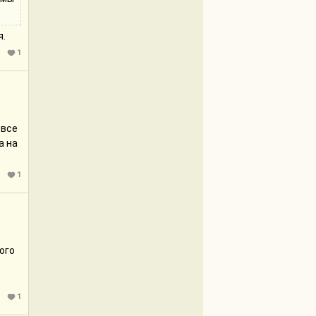
я.
1
 все
а на
1
ого
1