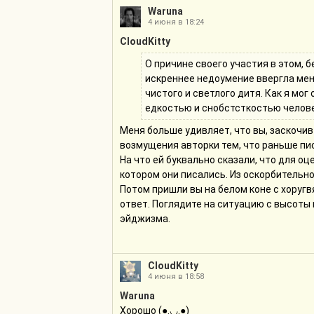
Waruna
4 июня в 18:24
CloudKitty
О причине своего участия в этом, 
искреннее недоумение ввергла мен
чистого и светлого дитя. Как я мог
едкостью и снобстсткостью челов
Меня больше удивляет, что вы, заскочив 
возмущения авторки тем, что раньше пи
На что ей буквально сказали, что для о
котором они писались. Из оскорбительно
Потом пришли вы на белом коне с хоруг
ответ. Поглядите на ситуацию с высоты 
эйджизма.
CloudKitty
4 июня в 18:58
Waruna
Хорошо (●.◡.●)