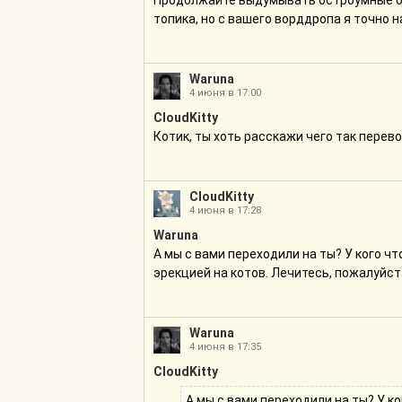
Продолжайте выдумывать остроумные бум
топика, но с вашего ворддропа я точн
Waruna
4 июня в 17:00
CloudKitty
Котик, ты хоть расскажи чего так перев
CloudKitty
4 июня в 17:28
Waruna
А мы с вами переходили на ты? У кого чт
эрекцией на котов. Лечитесь, пожалуйста
Waruna
4 июня в 17:35
CloudKitty
А мы с вами переходили на ты? У к