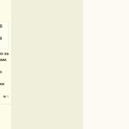
 В
й
из-за
ыми.
о.
оки
1