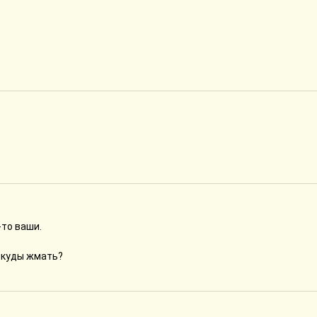
-то ваши.
 куды жмать?