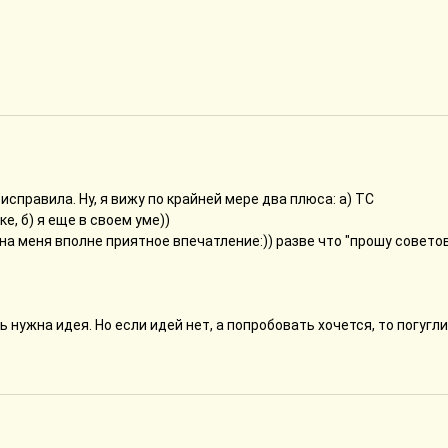
 исправила. Ну, я вижу по крайней мере два плюса: а) ТС
, б) я еще в своем уме))
а меня вполне приятное впечатление:)) разве что "прошу совето
 нужна идея. Но если идей нет, а попробовать хочется, то погугл
те какое-нибудь и попробуйте написать текст.
ву серьезно, как к игре на фортепиано, куда незачем соваться бе
ообще ничего плохого, если человек просто хочет попробовать, к
ть, что написал шедевр, то почему бы и нет?