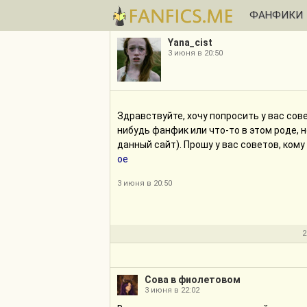
ФАНФИКИ
Yana_cist
3 июня в 20:50
Здравствуйте, хочу попросить у вас сов
нибудь фанфик или что-то в этом роде, н
данный сайт). Прошу у вас советов, ком
ое
3 июня в 20:50
2
Сова в фиолетовом
3 июня в 22:02