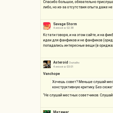
Писать лучше всего в ворде, сразу на са
Спасибо большое, обязательно прислушаю
тому же первые пробы пера очень не со
либо, но из-за отсутствия опыта даже не 
человеку, который действительно может 
может отреагировать мягко и дружелюб
Savage Storm
Начинать лучше с маленьких текстов.
4 июня в 02:38
Кстати говоря, и на этом сайте, и на фи
Если решите писать более-менее всерьез
идеи для фанфиков и не фанфиков (орид
прочитал, а не чисто для себя "в стол", 
попадались интересные вещи (в ориджах,
Читать тоже надо, чем больше, тем лучш
понять, как вообще пишутся именно фанф
многому, но надо читать хорошие фанфик
Asteroid
Онлайн
талантливых фикрайтеров.
4 июня в 03:01
На плохих фанфиках тоже можно учиться
Vanchope
Хочешь совет? Меньше слушай мес
конструктивную критику. Без сюжет
"Не слушай местных советчиков. Слушай 
Матемаг