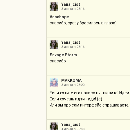
Yana_cist
3 июня в 23:16
Vanchope
спасибо, сразу бросилось в глаза)
Yana_cist
3 июня в 23:16
Savage Storm
спасибо
MAKKOMA
3 июня в 23:20
Если хотите его написать - пишите! Идеи
Если хочешь идти - иди! (с)
Или вы про сам интерфейс спрашиваете,
Yana_cist
4 июня в 00:43