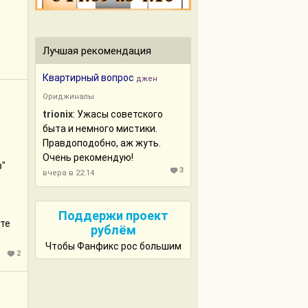
Лучшая рекомендация
Квартирный вопрос
джен
Ориджиналы
trionix
: Ужасы советского
быта и немного мистики.
Правдоподобно, аж жуть.
Очень рекомендую!
в"
3
вчера в 22:14
Поддержи проект
ите
рублём
Чтобы Фанфикс рос большим
з
2
ак