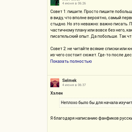
4 июня в 06:26
Совет 1: пишите. Просто пишите побольше
в виду, что вполне вероятно, самый перв
стыдно. Но это неважно: важно писать. П
частичному плану или вовсе без него, как
писательский опыт. Да побольше. Так что
Совет 2: не читайте всякие списки или 
из чего состоит сюжет. Где-то после дес
гляньте "Поэтику композиции" Успенского
Показать полностью
себя в попытках под что-то там подстр
чувство слова, и только потом вы сможе
нет опыта - легчайше запорите себе сам
Selmek
4 июня в 06:37
идти своим чередом. Чувства меры у вас 
Хэлен
Совет 3: не ударяйтесь в идеальность и
Неплохо было бы для начала изучи
рассказ, абзац двести раз. Править мож
Умейте остановиться и - продолжить писа
потратить то же самое время и получить
Я благодаря написанию фанфиков русский
образом учитесь писать _сразу_хорошо_. 
более, сразу хорошо. Не зацикливайтесь 