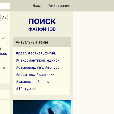
Вход
Регистрация
Aa
ПОИСК
ФАНФИКОВ
Актуальные темы
т
#реал
,
#всякая_фигня
,
льск
#Некромантикой_единой
,
#самопиар
,
#в5
,
#вопрос
,
1
#всем_пох
,
#картинки
,
#ужасные_обзоры
,
#12стульев