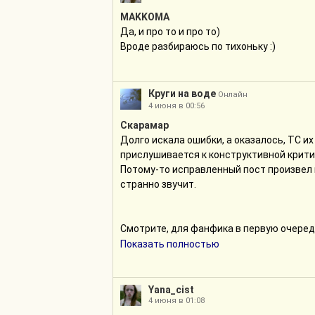
MAKKOMA
Да, и про то и про то)
Вроде разбираюсь по тихоньку :)
Круги на воде
Онлайн
4 июня в 00:56
Скарамар
Долго искала ошибки, а оказалось, ТС их
прислушивается к конструктивной критике
Потому-то исправленный пост произвел н
странно звучит.
Смотрите, для фанфика в первую очередь
идеи или задания для писателей, выбери
Показать полностью
Мы тут, конечно, относимся к писательст
нескольких лет музыкальной школы. Но в
рисование. Если он не будет потом крича
Yana_cist
4 июня в 01:08