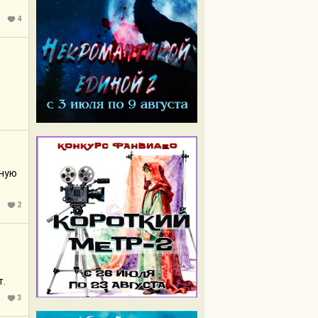
4
вную
2
т.
3