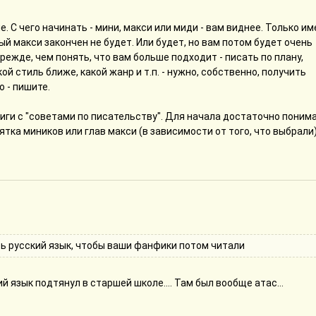
. С чего начинать - мини, макси или миди - вам виднее. Только им
ый макси закончен не будет. Или будет, но вам потом будет очень
режде, чем понять, что вам больше подходит - писать по плану,
ой стиль ближе, какой жанр и т.п. - нужно, собственно, получить
 - пишите.
книги с "советами по писательству". Для начала достаточно поним
ятка миников или глав макси (в зависимости от того, что выбрали
 - это о точках зрения, всегда полезно, но опять же, не насилуйте
оиться-перестроиться. Сначала вам нужен писательский опыт,
те критически подходить ко всяким "советам по писательству". П
 процесс, формирование своего стиля, различные навыки. Всё до
в начале тоже не будет, но это нормально.
 суперпуперредакторство. Не надо переписывать одну и ту же глав
ть русский язык, чтобы ваши фанфики потом читали
но и желательно, переписывать иногда надо - но не бесконечно.
ть. Лучше иметь 1 отличный текст, 1 хороший и 1 так себе, чем
 только 1 отличный. Вы не просто забиваете на качество - вы так
 язык подтянул в старшей школе.... Там был вообще атас...
А если бесконечно править, то вы ни писать не научитесь, ни, те
на бесконечной правке - пишите.