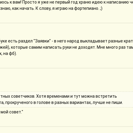
йте не стоит - любой сайт всегда может заглючить, и все пропадет
сь к вам! Просто я уже не первый год храню идею к написанию ч
ветую показывать публике. Покажите кому-то одному, желательно
знаю, как начать. К слову, я играю на фортепиано. ;)
оценить качество текста (образован и начитан) и в то же время
но.
кбуке есть раздел "Заявки" - в него народ выкладывает разные кра
 (под этим я подразумеваю - писать и выкладывать, чтобы кто-то
жей), которые самим написать руки не доходят. Мне много раз та
то есть на компе), то подтяните русский.
 на фб).
е. Но, кстати, я считаю, что можно и фанфики. На фанфиках можно
ики, да и в целом тоже, как строится сюжет и т.д. Научиться мо
и. Например, пройтись по популярным авторам в ГП, здесь много
, но это продвинутый уровень)
тных советчиков. Хотя временами и тут можна встретить
а, прокрученого в голове в разных вариантах, лучше не пиши.
мой совет."