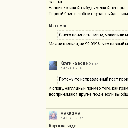
регулярно.
частью.
Начните с какой-нибудь мелкой несерьезн
Первый блин в любом случае выйдет ком
Матемаг
С чего начинать - мини, макси или м
Можно и макси, но 99,999%, что первый 
Круги на воде
Онлайн
7 июня в 21:40
Потому-то исправленный пост прои
К слову, наглядный пример того, как гра
воспринимают другие люди, если вы об
MAKKOMA
7 июня в 21:56
Круги на воде