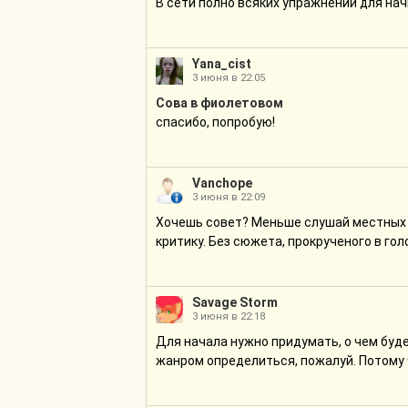
В сети полно всяких упражнений для нач
Yana_cist
3 июня в 22:05
Сова в фиолетовом
спасибо, попробую!
Vanchope
3 июня в 22:09
Хочешь совет? Меньше слушай местных 
критику. Без сюжета, прокрученого в гол
Savage Storm
3 июня в 22:18
Для начала нужно придумать, о чем будет
жанром определиться, пожалуй. Потому 