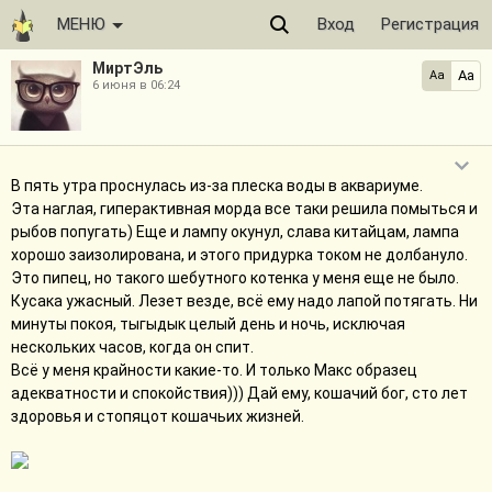
МЕНЮ
Вход
Регистрация
МиртЭль
Aa
Aa
6 июня в 06:24
В пять утра проснулась из-за плеска воды в аквариуме.
Эта наглая, гиперактивная морда все таки решила помыться и
рыбов попугать) Еще и лампу окунул, слава китайцам, лампа
хорошо заизолирована, и этого придурка током не долбануло.
Это пипец, но такого шебутного котенка у меня еще не было.
Кусака ужасный. Лезет везде, всё ему надо лапой потягать. Ни
минуты покоя, тыгыдык целый день и ночь, исключая
нескольких часов, когда он спит.
Всё у меня крайности какие-то. И только Макс образец
адекватности и спокойствия))) Дай ему, кошачий бог, сто лет
здоровья и стопяцот кошачьих жизней.