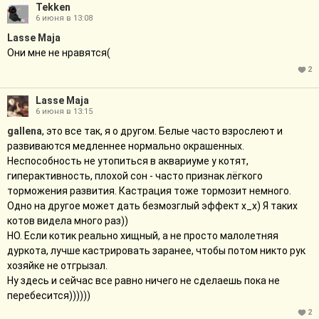
Tekken
6 июня в 13:08
Lasse Maja
Они мне не нравятся(
2
Lasse Maja
6 июня в 13:15
gallena
, это все так, я о другом. Белые часто взрослеют и
развиваются медленнее нормально окрашенных.
Неспособность не утопиться в аквариуме у котят,
гиперактивность, плохой сон - часто признак лёгкого
торможения развития. Кастрация тоже тормозит немного.
Одно на другое может дать безмозглый эффект х_х) Я таких
котов видела много раз))
НО. Если котик реально хищный, а не просто малолетняя
дуркота, лучше кастрировать заранее, чтобы потом никто рук
хозяйке не отгрызал.
Ну здесь и сейчас все равно ничего не сделаешь пока не
перебесится))))))
2