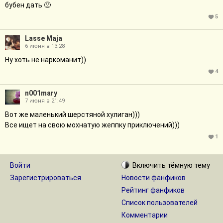
бубен дать 🙁
5
Lasse Maja
6 июня в 13:28
Ну хоть не наркоманит))
4
n001mary
7 июня в 21:49
Вот же маленький шерстяной хулиган)))
Все ищет на свою мохнатую жеппку приключений)))
1
Войти
Включить
тёмную
тему
Зарегистрироваться
Новости фанфиков
Рейтинг фанфиков
Список пользователей
Комментарии