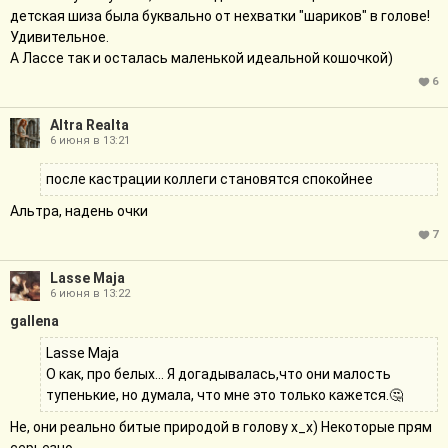
детская шиза была буквально от нехватки "шариков" в голове!
Удивительное.
А Лассе так и осталась маленькой идеальной кошочкой)
6
Altra Realta
6 июня в 13:21
после кастрации коллеги становятся спокойнее
Альтра, надень очки
7
Lasse Maja
6 июня в 13:22
gallena
Lasse Maja
О как, про белых... Я догадывалась,что они малость
тупенькие, но думала, что мне это только кажется.🤔
Не, они реально битые природой в голову х_х) Некоторые прям