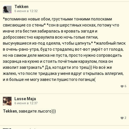
Tekken
6 июня в 12:32
*вспоминаю новые обои, грустными тонкими полосками
свисающие со стены* *сон в шерстяных носках, потому что
иначе эта бестия забиралась в кровать загодя и
добросовестно караулила всю ночь голые пятки,
высунувшиеся из-под одеяла, чтобы цапнуть* *жалобный писк
в очень-рано-утра, будто страдалец вот-вот умрёт от голода,
но на самом деле миска не пуста, просто нужно сопроводить
засранца на кухню и стоять почётным караулом, пока он
изволит завтракать* Да, котодети это треш)) Но всё же
жалею, что после тридцака у меня вдруг открылась аллергия,
и я больше не могу завести пушистого поганца(
6
Lasse Maja
6 июня в 12:37
Tekken
, заведите лысого)))
2