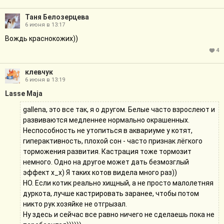
Таня Белозерцева
6 июня в 13:17
Вождь краснокожих))
4
клевчук
6 июня в 13:19
Lasse Maja
gallena, это все так, я о другом. Белые часто взрослеют и
развиваются медленнее нормально окрашенных.
Неспособность не утопиться в аквариуме у котят,
гиперактивность, плохой сон - часто признак лёгкого
торможения развития. Кастрация тоже тормозит
немного. Одно на другое может дать безмозглый
эффект х_х) Я таких котов видела много раз))
НО. Если котик реально хищный, а не просто малолетняя
дуркота, лучше кастрировать заранее, чтобы потом
никто рук хозяйке не отгрызал.
Ну здесь и сейчас все равно ничего не сделаешь пока не