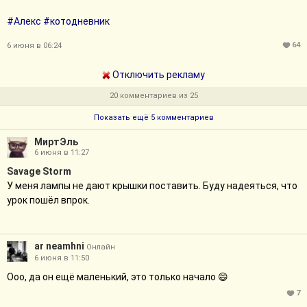
#Алекс
#котодневник
64
6 июня в 06:24
Отключить рекламу
20 комментариев из 25
Показать ещё 5 комментариев
МиртЭль
6 июня в 11:27
Savage Storm
У меня лампы не дают крышки поставить. Буду надеяться, что
урок пошёл впрок.
ar neamhni
Онлайн
6 июня в 11:50
Ооо, да он ещё маленький, это только начало 😄
7