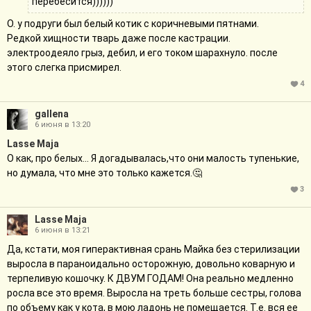
перебесится))))))
О. у подруги был белый котик с коричневыми пятнами.
Редкой хищности тварь даже после кастрации.
электроодеяло грыз, дебил, и его током шарахнуло. после
этого слегка присмирел.
4
gallena
6 июня в 13:20
Lasse Maja
О как, про белых... Я догадывалась,что они малость тупенькие,
но думала, что мне это только кажется.🤔
3
Lasse Maja
6 июня в 13:21
Да, кстати, моя гиперактивная срань Майка без стерилизации
выросла в параноидально осторожную, довольно коварную и
терпеливую кошочку. К ДВУМ ГОДАМ! Она реально медленно
росла все это время. Выросла на треть больше сестры, голова
по объему как у кота, в мою ладонь не помещается. Т.е. вся ее