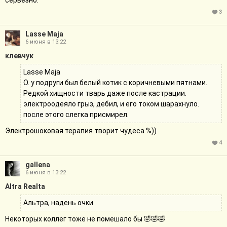
серьезно.
3
Lasse Maja
6 июня в 13:22
клевчук
Lasse Maja
О. у подруги был белый котик с коричневыми пятнами.
Редкой хищности тварь даже после кастрации.
электроодеяло грыз, дебил, и его током шарахнуло.
после этого слегка присмирел.
Электрошоковая терапия творит чудеса %))
4
gallena
6 июня в 13:22
Altra Realta
Альтра, надень очки
Некоторых коллег тоже не помешало бы 🤣🤣🤣