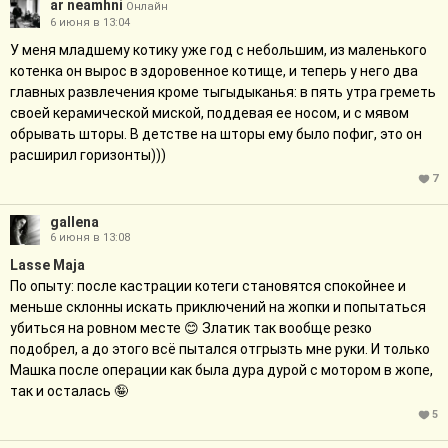
ar neamhni
Онлайн
6 июня в 13:04
У меня младшему котику уже год с небольшим, из маленького
котенка он вырос в здоровенное котище, и теперь у него два
главных развлечения кроме тыгыдыканья: в пять утра греметь
своей керамической миской, поддевая ее носом, и с мявом
обрывать шторы. В детстве на шторы ему было пофиг, это он
расширил горизонты)))
7
gallena
6 июня в 13:08
Lasse Maja
По опыту: после кастрации котеги становятся спокойнее и
меньше склонны искать приключений на жопки и попытаться
убиться на ровном месте 😊 Златик так вообще резко
подобрел, а до этого всё пытался отгрызть мне руки. И только
Машка после операции как была дура дурой с мотором в жопе,
так и осталась 🤪
5