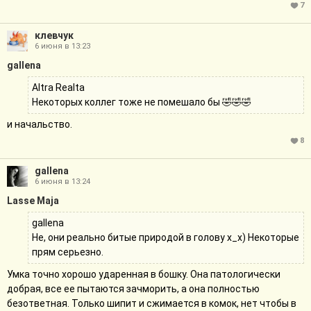
7
клевчук
6 июня в 13:23
gallena
Altra Realta
Некоторых коллег тоже не помешало бы 🤣🤣🤣
и начальство.
8
gallena
6 июня в 13:24
Lasse Maja
gallena
Не, они реально битые природой в голову х_х) Некоторые
прям серьезно.
Умка точно хорошо ударенная в бошку. Она патологически
добрая, все ее пытаются зачморить, а она полностью
безответная. Только шипит и сжимается в комок, нет чтобы в