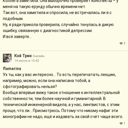
Коллега заметила. Она выборочно проверяет конспекты – у
меня на такую ерунду обычно времени нет.
Так вот, она заметила и спросила, не встречалась ли я с
подобным.
Ну, я ради прикола проверила, случайно ткнулась в дикую
ошибку, связанную с диагностикой депрессии.
И всё заверте...
2
Кэй Трин
Онлайн
14 июня в 15:42
flamarina
Ух ты, как у вас интересно... То есть перепечатать лекцию,
например, можно, если она написана тобой, а
сфотографировать нельзя?
Вообще впервые вижу такое отношение к интеллектуальной
собственности, тем более научной и гуманитарной. В
технической инженерной видела, а у нас, лингвистов, с этим
проще, что ли... Присмотрюсь. Потому что никому нафиг эти
монографии не надо, ещё и издавать за свой счёт чаще всего.
1