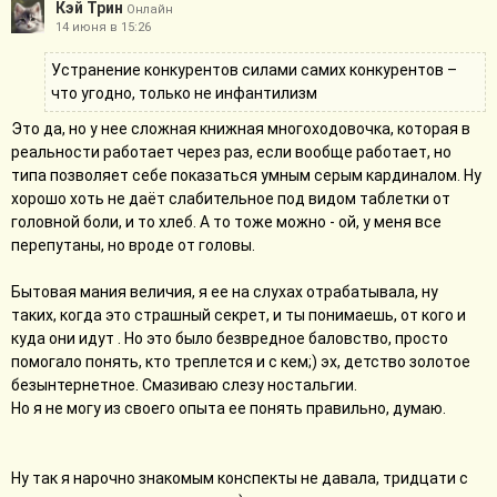
Кэй Трин
Онлайн
14 июня в 15:26
Устранение конкурентов силами самих конкурентов –
что угодно, только не инфантилизм
Это да, но у нее сложная книжная многоходовочка, которая в
реальности работает через раз, если вообще работает, но
типа позволяет себе показаться умным серым кардиналом. Ну
хорошо хоть не даёт слабительное под видом таблетки от
головной боли, и то хлеб. А то тоже можно - ой, у меня все
перепутаны, но вроде от головы.
Бытовая мания величия, я ее на слухах отрабатывала, ну
таких, когда это страшный секрет, и ты понимаешь, от кого и
куда они идут . Но это было безвредное баловство, просто
помогало понять, кто треплется и с кем;) эх, детство золотое
безынтернетное. Смазиваю слезу ностальгии.
Но я не могу из своего опыта ее понять правильно, думаю.
Ну так я нарочно знакомым конспекты не давала, тридцати с