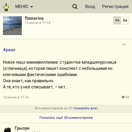
МЕНЮ
Вход
Регистрация
flamarina
Aa
Aa
13 июня в 17:14
#реал
Новое лицо макиавеллизма: студентка-младшекурсница
(отличница), которая пишет конспект с небольшими но
ключевыми фактическими ошибками.
Она знает, как правильно.
А те, кто у неё списывает, – нет...
50
13 июня в 17:14
20 комментариев из 53 (
показать все
)
Показать ещё 20 комментариев
Грызун