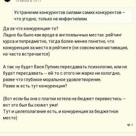
14 июня в 15:11
Устранение конкурентов силами самих конкурентов –
что угодно, только не инфантилизм.
Да за что конкуренция-то?
Ладно бы было как вроде в англоязычных местах: рейтинг
курса и попредметно, тогда более-менее понятно, что
конкуренция за место в рейтинге (не совсем моя мотивация,
но часто встречается)
А так: ну будет Вася Пупкин пересдавать психологию, или не
будет пересдавать -- ей-то с этого ни жарко ни хологдно,
разве что глубокое моральное удовлетворение.
Разве ж есть тут конкуренция?
(Вот если бы она с платки хотела на бюджет перевестись --
вот это был бы сюжет уже!
Тут и целеполагание есть, и конкуренция за бюджетное
место)
3