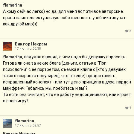
flamarina
А кому сейчас легко) но да, для меня вот эти все авторские
права на интеллектуальную собственность учебника звучат
как другой мир)))
2
Виктор Некрам
17 июня в 00:38
flamarina
, подумал и понял, о чем надо бы девушку спросить.
Готова ли она за некие блага (деньги, статья в "Поп.
психологии" с её портретом, съемка в клипе с [кто у девушек
такого возраста популярен], что-то ещё) предоставить
исправленный конспект - или тут дело принципа в духе, пардон
май френч, "ебались мы, поебитесь и вы"?
То есть она считает, что ее работу недооценивают, или играет
в свою игру?
1
flamarina
17 июня в 09:57
Виктор Некрам