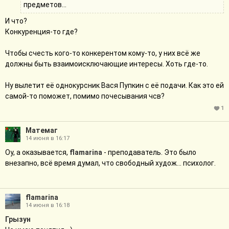
предметов...
И что?
Конкуренция-то где?
Чтобы счесть кого-то конкерентом кому-то, у них всё же
должны быть взаимоисключающие интересы. Хоть где-то.
Ну вылетит её однокурсник Вася Пупкин с её подачи. Как это ей
самой-то поможет, помимо почесывания чсв?
1
Матемаг
14 июня в 16:17
Оу, а оказывается,
flamarina
- преподаватель. Это было
внезапно, всё время думал, что свободный худож... психолог.
flamarina
14 июня в 16:18
Грызун