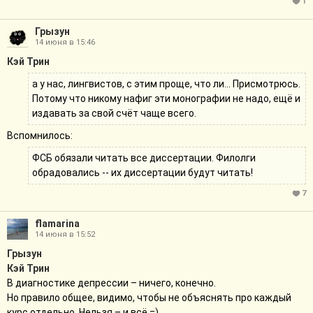
1
Грызун
14 июня в 15:46
Кэй Трин
а у нас, лингвистов, с этим проще, что ли... Присмотрюсь.
Потому что никому нафиг эти монографии не надо, ещё и
издавать за свой счёт чаще всего.
Вспомнилось:
ФСБ обязали читать все диссертации. Филолги
обрадовались -- их диссертации будут читать!
7
flamarina
14 июня в 15:52
Грызун
Кэй Трин
В диагностике депрессии – ничего, конечно.
Но правило общее, видимо, чтобы не объяснять про каждый
курс отдельно. Нельзя – и всё =)