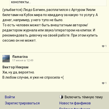
конспекты...
(улыбается) Людо Бэгмен, расплатился с Артуром Уизли
билетами на Кубок мира по квиддичу за какую-то услугу. А
денег, например, у него тупо не было.
То есть человек может быть внештатным автором/
редактором журнала или звуко/оператором на клипах. И
рекомендовать девочку на своей работе. При этом купить
сессию он не может.
1
flamarina
17 июня в 12:49
Виктор Некрам
Хм, ну да, вероятно.
В любом случае, я уже не спросила =(
1
Войти
Включить
тёмную
тему
Зарегистрироваться
Новости фанфиков