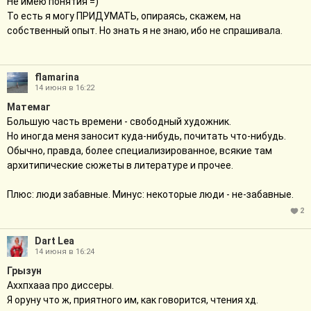
Не имею понятия =)
То есть я могу ПРИДУМАТЬ, опираясь, скажем, на
собственный опыт. Но знать я не знаю, ибо не спрашивала.
flamarina
14 июня в 16:22
Матемаг
Большую часть времени - свободный художник.
Но иногда меня заносит куда-нибудь, почитать что-нибудь.
Обычно, правда, более специализированное, всякие там
архитипические сюжеты в литературе и прочее.
Плюс: люди забавные. Минус: некоторые люди - не-забавные.
2
Dart Lea
14 июня в 16:24
Грызун
Аххпхааа про диссеры.
Я оруну что ж, приятного им, как говорится, чтения хд.