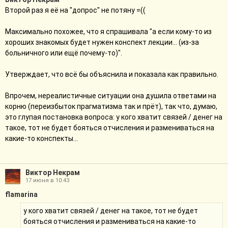
Второй раз я её на "допрос" не потяну =((
Максимально похожее, что я спрашивала "а если кому-то из
хороших знакомых будет нужен конспект лекции... (из-за
больничного или ещё почему-то)".
Утверждает, что всё бы объяснила и показала как правильно.
Впрочем, нереалистичные ситуации она душила ответами на
корню (переизбыток прагматизма так и прёт), так что, думаю,
это глупая постановка вопроса: у кого хватит связей / денег на
такое, тот не будет бояться отчисления и размениваться на
какие-то конспекты...
Виктор Некрам
17 июня в 10:43
flamarina
у кого хватит связей / денег на такое, тот не будет
бояться отчисления и размениваться на какие-то