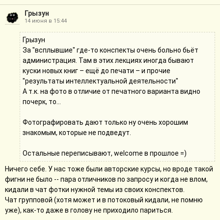
Грызун
14 июня в 15:44
Грызун
За "всплывшие" где-то конспекты очень больно бьёт
администрация. Там в этих лекциях иногда бывают
куски новых книг – ещё до печати – и прочие
"результаты интеллектуальной деятельности"
А т.к. на фото в отличие от печатного варианта видно
почерк, то...
Фотографировать дают только ну очень хорошим
знакомым, которые не подведут.
Остальные переписывают, welcome в прошлое =)
Ничего себе. У нас тоже были авторские курсы, но вроде такой
фигни не было -- пара отличников по запросу и когда не влом,
кидали в чат фотки нужной темы из своих конспектов.
Чат групповой (хотя может и в потоковый кидали, не помню
уже), как-то даже в голову не приходило париться.