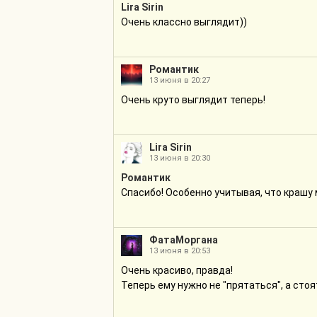
Lira Sirin
Очень классно выглядит))
Романтик
13 июня в 20:27
Очень круто выглядит теперь!
Lira Sirin
13 июня в 20:30
Романтик
Спасибо! Особенно учитывая, что крашу 
ФатаМоргана
13 июня в 20:53
Очень красиво, правда!
Теперь ему нужно не "прятаться", а стоя