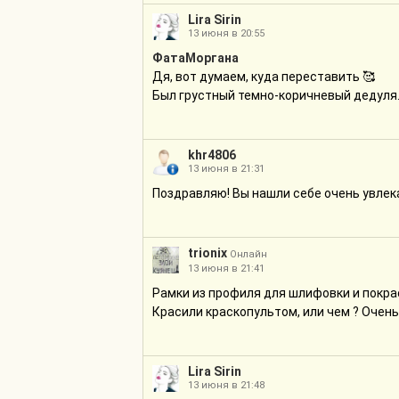
Lira Sirin
13 июня в 20:55
ФатаМоргана
Дя, вот думаем, куда переставить 🥰
Был грустный темно-коричневый дедуля.
khr4806
13 июня в 21:31
Поздравляю! Вы нашли себе очень увлек
trionix
Онлайн
13 июня в 21:41
Рамки из профиля для шлифовки и покра
Красили краскопультом, или чем ? Очен
Lira Sirin
13 июня в 21:48