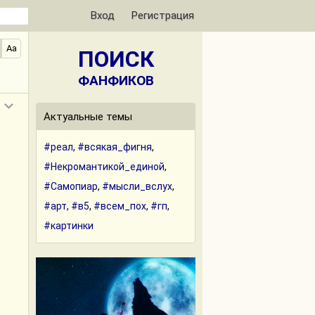
Вход
Регистрация
Aa
ПОИСК
ФАНФИКОВ
Актуальные темы
#реал
,
#всякая_фигня
,
#Некромантикой_единой
,
#Самопиар
,
#мысли_вслух
,
#арт
,
#в5
,
#всем_пох
,
#гп
,
#картинки