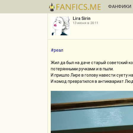
ФАНФИКИ
Lira Sirin
13 июня в 20:11
#реал
Жил да был на даче старый советский ком
потерянными ручками и в пыли.
И пришло Лире в голову навести суету на 
И комод превратился в антиквариат Лю