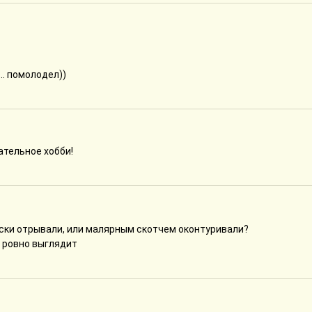
.. помолодел))
ательное хобби!
ски отрывали, или малярным скотчем оконтуривали?
ь ровно выглядит