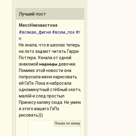
Лучший пост
МиссНеизвестная
#всякая_фигня
#всем_пох
#г
п
Не знала, что в школах теперь
на лето задают читать Гарри
Поттера. Узнала от одной
знакомой
надоеды
девочки.
Помимо этой новости она
попросила меня нарисовать
ей ГэПэ. Пока я набросала
одноминутный стёбный скетч,
мало́й и след простыл.
Принесу каляку сюда. Не умею
я этого вашего ГэПэ
рисовать)))