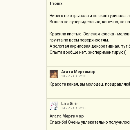
trionix
Ничего не отрывала и не оконтуривала, л
Вышло не супер идеально, конечно, но на
Красила кистью. Зеленая краска - мелов
грунта по всем поверхностям.
А золотая акриловая декоративная, тут 
Опыта вообще нет, экспериментирую))
Агата Мертимор
13 июня в 22:08
Красота какая, вы молодец, поздравляю!
Lira Sirin
13 июня в 22:16
Агата Мертимор
Спасибо! Очень увлекательно получилос