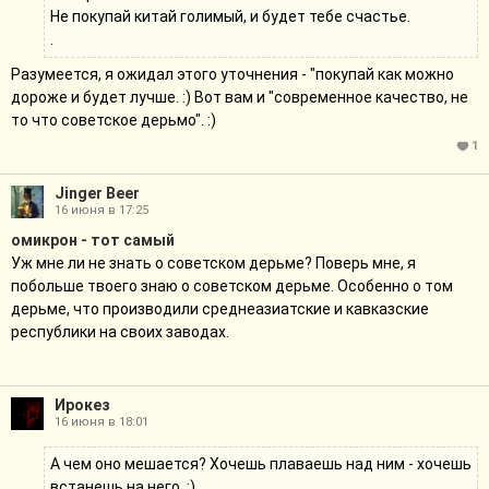
Не покупай китай голимый, и будет тебе счастье.
.
Разумеется, я ожидал этого уточнения - "покупай как можно
дороже и будет лучше. :) Вот вам и "современное качество, не
то что советское дерьмо". :)
1
Jinger Beer
16 июня в 17:25
омикрон - тот самый
Уж мне ли не знать о советском дерьме? Поверь мне, я
побольше твоего знаю о советском дерьме. Особенно о том
дерьме, что производили среднеазиатские и кавказские
республики на своих заводах.
Ирокез
16 июня в 18:01
А чем оно мешается? Хочешь плаваешь над ним - хочешь
встанешь на него. :)