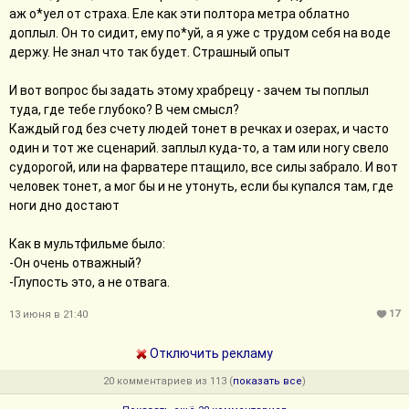
аж о*уел от страха. Еле как эти полтора метра облатно
доплыл. Он то сидит, ему по*уй, а я уже с трудом себя на воде
держу. Не знал что так будет. Страшный опыт
И вот вопрос бы задать этому храбрецу - зачем ты поплыл
туда, где тебе глубоко? В чем смысл?
Каждый год без счету людей тонет в речках и озерах, и часто
один и тот же сценарий. заплыл куда-то, а там или ногу свело
судорогой, или на фарватере птащило, все силы забрало. И вот
человек тонет, а мог бы и не утонуть, если бы купался там, где
ноги дно достают
Как в мультфильме было:
-Он очень отважный?
-Глупость это, а не отвага.
17
13 июня в 21:40
Отключить рекламу
20 комментариев из 113 (
показать все
)