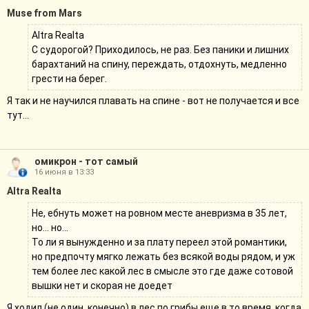
Muse from Mars
Altra Realta
С судорогой? Приходилось, не раз. Без паники и лишних
барахтаний на спину, переждать, отдохнуть, медленно
грести на берег.
Я так и не научился плавать на спине - вот не получается и все
тут...
омикрон - тот самый
16 июня в 13:33
Altra Realta
Не, ебнуть может на ровном месте аневризма в 35 лет,
но... но...
То ли я вынужденно и за плату переел этой романтики,
но предпочту мягко лежать без всякой воды рядом, и уж
тем более лес какой лес в смысле это где даже сотовой
вышки нет и скорая не доедет
Я ходил (не один, конечно) в лес по грибы еще в то время, когда