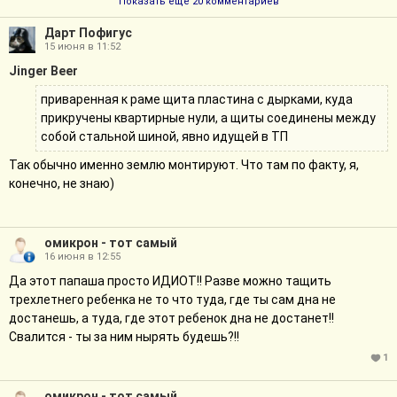
Показать ещё 20 комментариев
Дарт Пофигус
15 июня в 11:52
Jinger Beer
приваренная к раме щита пластина с дырками, куда
прикручены квартирные нули, а щиты соединены между
собой стальной шиной, явно идущей в ТП
Так обычно именно землю монтируют. Что там по факту, я,
конечно, не знаю)
омикрон - тот самый
16 июня в 12:55
Да этот папаша просто ИДИОТ!! Разве можно тащить
трехлетнего ребенка не то что туда, где ты сам дна не
достанешь, а туда, где этот ребенок дна не достанет!!
Свалится - ты за ним нырять будешь?!!
1
омикрон - тот самый