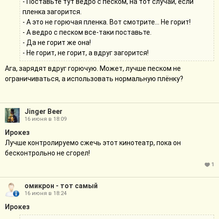
- Поставьте тут ведро с песком, на тот случай, если
пленка загорится.
- А это не горючая пленка. Вот смотрите... Не горит!
- А ведро с песком все-таки поставьте.
- Да не горит же она!
- Не горит, не горит, а вдруг загорится!
Ага, зарядят вдруг горючую. Может, лучше песком не
ограничиваться, а использовать нормальную плёнку?
Jinger Beer
16 июня в 18:09
Ирокез
Лучше контролируемо сжечь этот кинотеатр, пока он
бесконтрольно не сгорел!
1
омикрон - тот самый
16 июня в 18:24
Ирокез