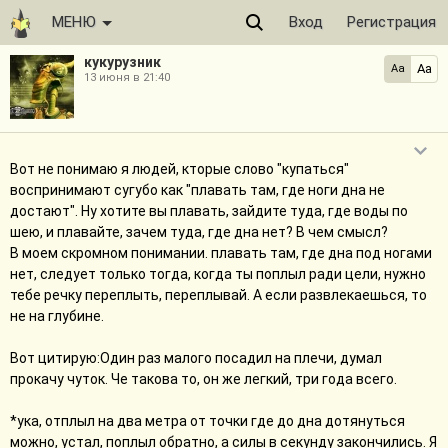
МЕНЮ
Вход
Регистрация
кукурузник
Aa
Aa
13 июня в 21:40
Вот не понимаю я людей, кторые слово "купаться"
воспринимают сугубо как "плавать там, где ноги дна не
достают". Ну хотите вы плавать, зайдите туда, где воды по
шею, и плавайте, зачем туда, где дна нет? В чем смысл?
В моем скромном понимании. плавать там, где дна под ногами
нет, следует только тогда, когда ты поплыл ради цели, нужно
тебе речку переплыть, переплывай. А если развлекаешься, то
не на глубине.
Вот цитирую:Один раз малого посадил на плечи, думал
прокачу чуток. Че такова то, он же легкий, три года всего.
*ука, отплыл на два метра от точки где до дна дотянуться
можно, устал, поплыл обратно, а силы в секунду закончились. Я