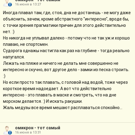
16 июня в 13:27
Иногда плавал там, где, стоя, дна не достанешь - не могу даже
объяснить, зачем, кроме абстрактного "интересно", вроде бы,
с точки зрения прагматики причин для этого действительно
нет. :)
Но никогда не уплывал далеко - потому что не так уж и хорошо
плаваю, не спортсмен.
Судорога однажы настигла как раз на глубине - тогда реально
напугался.
Лежать на пляже и ничего не делать мне совершенно не
интересно и скучно, вот другое дело - замки из песка строить.
:)
Но если просто так плавать, с головой над водой, тоже через
короткое время надоедает. А вот что действительно
интересно - это плавать в маске и смотреть, что на дне
морском делается. :) И искать ракушки.
Жаль медузы все время мешают расплаваться спокойно...
омикрон - тот самый
16 июня в 13:31