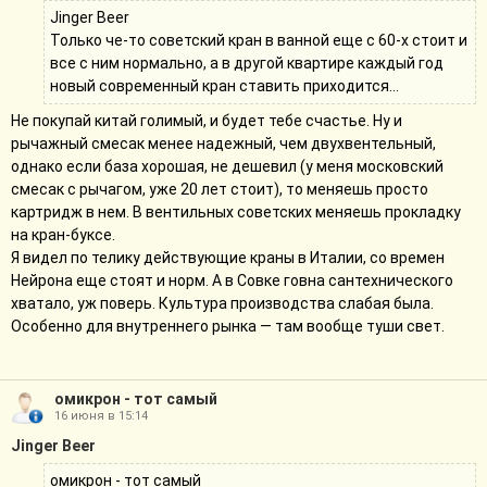
Jinger Beer
Только че-то советский кран в ванной еще с 60-х стоит и
все с ним нормально, а в другой квартире каждый год
новый современный кран ставить приходится...
Не покупай китай голимый, и будет тебе счастье. Ну и
рычажный смесак менее надежный, чем двухвентельный,
однако если база хорошая, не дешевил (у меня московский
смесак с рычагом, уже 20 лет стоит), то меняешь просто
картридж в нем. В вентильных советских меняешь прокладку
на кран-буксе.
Я видел по телику действующие краны в Италии, со времен
Нейрона еще стоят и норм. А в Совке говна сантехнического
хватало, уж поверь. Культура производства слабая была.
Особенно для внутреннего рынка — там вообще туши свет.
омикрон - тот самый
16 июня в 15:14
Jinger Beer
омикрон - тот самый