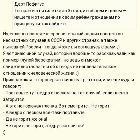
Дарт Пофигус
Ты прав и в пятилетке за 3 года, и в общем и целом —
нищете и отношении к своим
рабам
гражданам по
принципу «и так сойдёт».
Ну, если вы приведете сравнительный анализ процентов
несчастных случаев в СССР и других странах, а также
нынешней России - тогда, может, и соглашусь с вами. ;)
Я вот знаю иной случай, который вообще-то рассказывали, как
пример глупой бюрократии - но ведь он может
свидетельствовать и об отнюдь не наплевательском
отношении к человеческой жизни. ;)
Пришла какая-то проверка в кинотеатр, что ли, или еще куда и
говорит:
- Поставьте тут ведро с песком, на тот случай, если пленка
загорится.
- А это не горючая пленка. Вот смотрите... Не горит!
- А ведро с песком все-таки поставьте.
- Да не горит же она!
- Не горит, не горит, а вдруг загорится!
:)