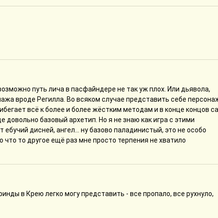
о возможно путь лича в пасфайндере не так уж плох. Или дьявола,
ажа вроде Регилла. Во всяком случае представить себе персона
бегает всё к более и более жёстким методам и в конце концов с
е довольно базовый архетип. Но я не знаю как игра с этими
ебучий дисней, ангел... ну базово паладинистый, это не особо
о что то другое ещё раз мне просто терпения не хватило
 Кринды в Крею легко могу представить - все пропало, все рухнуло,