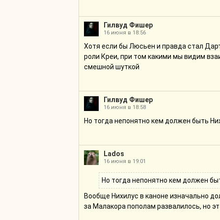
Гилвуд Фишер
16 июня в 18:56
Хотя если бы Люсьен и правда стал Дарт
роли Креи, при том какими мы видим вз
смешной шуткой
Гилвуд Фишер
16 июня в 18:58
Но тогда непонятно кем должен быть Ни
Lados
16 июня в 19:01
Но тогда непонятно кем должен бы
Вообще Нихилус в каноне изначально дол
за Малакора пополам развалилось, но эт