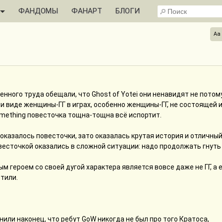
ФАНДОМЫ
ФАНАРТ
БЛОГИ
Aa
нного труда обещали, что Ghost of Yotei они ненавидят не потому
ри виде женщины-ГГ в играх, особенно женщины-ГГ, не состоящей 
omething повесточка тощна-тощна всё испортит.
е оказалось повесточки, зато оказалась крутая история и отличны
повесточкой оказались в сложной ситуации: надо продолжать гнуть
м героем со своей дугой характера является вовсе даже не ГГ, а 
етили.
или наконец, что ребут GoW никогда не был про того Кратоса,