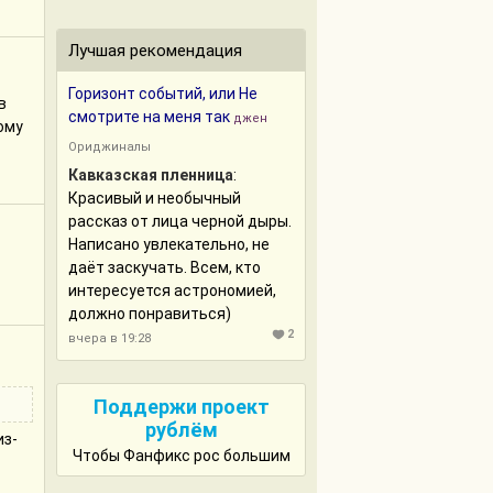
Лучшая рекомендация
Горизонт событий, или Не
в
смотрите на меня так
джен
ому
Ориджиналы
Кавказская пленница
:
Красивый и необычный
рассказ от лица черной дыры.
Написано увлекательно, не
даёт заскучать. Всем, кто
интересуется астрономией,
должно понравиться)
2
вчера в 19:28
Поддержи проект
рублём
из-
Чтобы Фанфикс рос большим