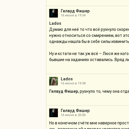
Гилвуд Фишер
16 июня в 19:54
Lados
Думаю для неё то что всё рухнуло скоре
нужно относиться со смирением, вот это
однажды нашла бы в себе силы извинить
Ну и кстати не так уж всё – Люся же ког
бывшие на заданиях оставались. Вряд л
Lados
16 июня в 19:58
Гилвуд Фишер
, рухнуло то, чему она от
Гилвуд Фишер
16 июня в 20:06
Но в конечном счёте мне наверное просто