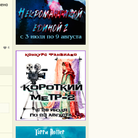
чено
4