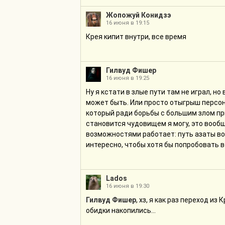
Жопожуй Конидзэ
16 июня в 19:15
Крея кипит внутри, все время
Гилвуд Фишер
16 июня в 19:25
Ну я кстати в злые пути там не играл, н
может быть. Или просто отыгрыш персон
который ради борьбы с большим злом при
становится чудовищем я могу, это вообщ
возможностями работает: путь азаты вот 
интересно, чтобы хотя бы попробовать в
Lados
16 июня в 19:30
Гилвуд Фишер
, хз, я как раз переход из
обидки накопились...