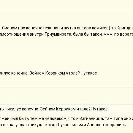
 Сионом (шо конечно неканон и шутка автора комикса) то Кринда 
аимоотношения внутри Триумвирата, была бы такой, ммм, по всрат
хилус конечно. Зейном Керриком чтоле? Нутакое
ть Нихилус конечно. Зейном Керриком чтоле? Нутакое
жен был быть тем же человеком, что и Изгнанница, там типа оно 
а ветка ушла в никуда, когда Лукасфильм и Авеллон посрались