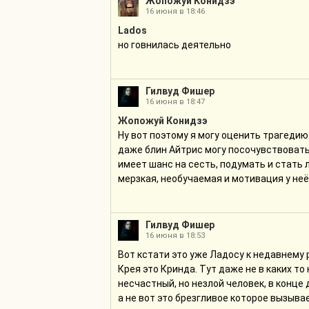
Жопожуй Конидзэ
16 июня в 18:46
Lados
но говнилась деятельно
Гилвуд Фишер
16 июня в 18:47
Жопожуй Конидзэ
Ну вот поэтому я могу оценить трагедию
даже блин Айтрис могу посочувствовать:
имеет шанс на сесть, подумать и стать л
мерзкая, необучаемая и мотивация у неё
Гилвуд Фишер
16 июня в 18:53
Вот кстати это уже Ладосу к недавнему 
Крея это Кринда. Тут даже не в каких то
несчастный, но незлой человек, в конц
а не вот это брезгливое которое вызыва