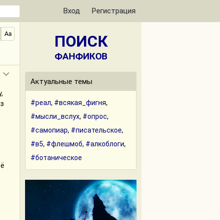
Вход
Регистрация
Aa
ПОИСК
ФАНФИКОВ
Актуальные темы
,
#реал
,
#всякая_фигня
,
из
#мысли_вслух
,
#опрос
,
#самопиар
,
#писательское
,
й
#в5
,
#флешмоб
,
#алкоблоги
,
#ботаническое
её