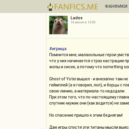
ФАНФИКИ
Lados
16 июня в 13:05
#игрища
Помнится мне, малахольные герои умстве
что у них начинается страх кастрации п
жопы и сисек, а потому что something s
Ghost of Yotei вышел - и внезапно там н
геймплей (а я говорил, лол), и борцы с 
свою линию, а материала-то недодали.
При этом того, что по-настоящему главны
спутник-мужик они (как водится) не зам
Но спасение пришло к этим беднягам!
Две игры спустя эти титаны мысли выясн