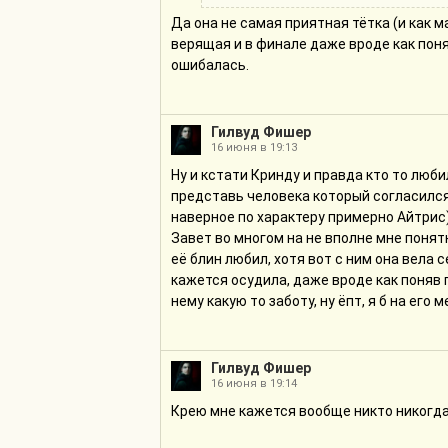
Да она не самая приятная тётка (и как м
верящая и в финале даже вроде как пон
ошибалась.
Гилвуд Фишер
16 июня в 19:13
Ну и кстати Кринду и правда кто то люби
представь человека который согласился
наверное по характеру примерно Айтрис)
Завет во многом на не вполне мне поня
её блин любил, хотя вот с ним она вела
кажется осудила, даже вроде как поняв г
нему какую то заботу, ну ёпт, я б на его
Гилвуд Фишер
16 июня в 19:14
Крею мне кажется вообще никто никогда 