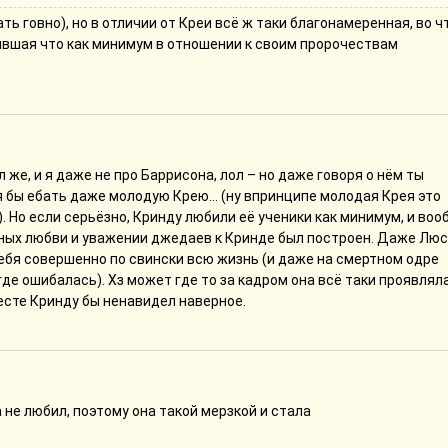
ать говно), но в отличии от Креи всё ж таки благонамеренная, во ч
явшая что как минимум в отношении к своим пророчествам
л же, и я даже не про Баррисона, лол – но даже говоря о нём ты
 бы ебать даже молодую Крею... (ну впринципе молодая Крея это
. Но если серьёзно, Кринду любили её ученики как минимум, и во
тных любви и уважении джедаев к Кринде был построен. Даже Лю
 себя совершенно по свински всю жизнь (и даже на смертном одре
де ошибалась). Хз может где то за кадром она всё таки проявляла
 месте Кринду бы ненавидел наверное.
не любил, поэтому она такой мерзкой и стала