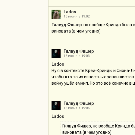
Lados
16 июня в 19:02
Гилвуд Фишер
, но вообще Кринда была 
виновата (в чем угодно)
Гилвуд Фишер
16 июня в 19:03
Lados
Ну я в контексте Креи-Кринды и Сиона-Лю
чтобы кто то из известных реваншистов 
войну ушёл емнип. Но это всё конечно в 
Гилвуд Фишер
16 июня в 19:06
Lados
Гилвуд Фишер, но вообще Кринда бы
виновата (в чем угодно)