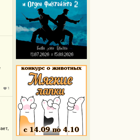
ё
1
ает,