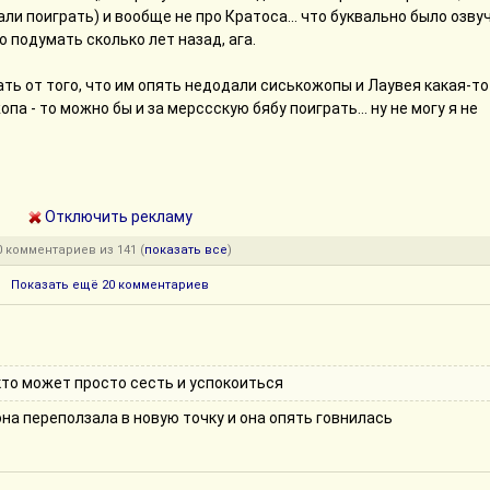
ли поиграть) и вообще не про Кратоса... что буквально было озву
 подумать сколько лет назад, ага.
жать от того, что им опять недодали сиськожопы и Лаувея какая-то
па - то можно бы и за мерссскую бябу поиграть... ну не могу я не
Отключить рекламу
0 комментариев из 141 (
показать все
)
Показать ещё 20 комментариев
 кто может просто сесть и успокоиться
 она переползала в новую точку и она опять говнилась