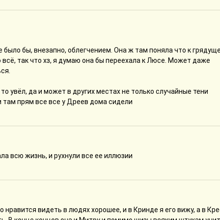
е было бы, внезапно, облегчением. Она ж там поняла что к грядущ
 всё, так что хз, я думаю она бы переехала к Люсе. Может даже
ся.
о то увёл, да и может в других местах не только случайные тени
и там прям все все у Дреев дома сидели
дала всю жизнь, и рухнули все ее иллюзии
 нравится видеть в людях хорошее, и в Кринде я его вижу, а в Крее