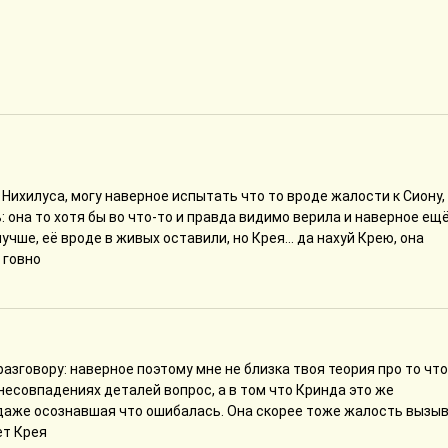
 Нихилуса, могу наверное испытать что то вроде жалости к Сиону,
 она то хотя бы во что-то и правда видимо верила и наверное ещ
учше, её вроде в живых оставили, но Крея... да нахуй Крею, она
 говно
разговору: наверное поэтому мне не близка твоя теория про то что
 несовпадениях деталей вопрос, а в том что Кринда это же
е даже осознавшая что ошибалась. Она скорее тоже жалость вызыв
ет Крея