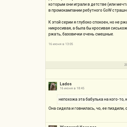
которым они играли в детстве (или мечта
в промокампании ребутного GoW страшно
К этой серии я глубоко спокоен, но не р
никросивая, а была бы кросивая сиськожо
ржать, базовички очень смешные.
16 июня в 13:05
2
Lados
16 июня в 18:45
непохожа эта бабулька на кого-то,
Она сидела и говнилась, чо, ее пиздили,