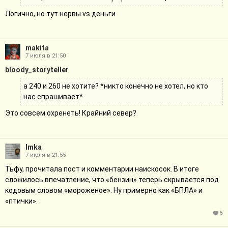
Логично, но тут нервы vs деньги
makita
7 июля в 21:50
bloody_storyteller
а 240 и 260 не хотите? *никто конечно не хотел, но кто
нас спрашивает*
Это совсем охренеть! Крайний север?
Imka
7 июля в 21:55
Тьфу, прочитала пост и комментарии наискосок. В итоге
сложилось впечатление, что «бензин» теперь скрывается под
кодовым словом «мороженое». Ну примерно как «БПЛА» и
«птички».
5