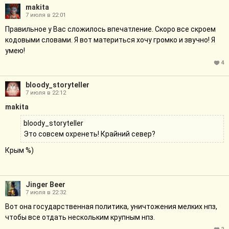
makita
7 июля в 22:01
Правильное у Вас сложилось впечатление. Скоро все скроем
кодовыми словами. Я вот материться хочу громко и звучно! Я
умею!
4
bloody_storyteller
7 июля в 22:12
makita
bloody_storyteller
Это совсем охренеть! Крайний север?
Крым %)
Jinger Beer
7 июля в 22:32
Вот она государственная политика, уничтожения мелких нпз,
чтобы все отдать нескольким крупным нпз.