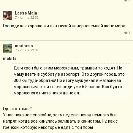
2
Lasse Maja
7 июля в 22:32
Господи как хорошо жить в глухой нечерноземной жопе мира...
1
madness
7 июля в 22:39
makita
Да и хрен бы с этим мороженым, трамваи то ходят. Но
маму везти в субботу в аэропорт! Это другой город, это
300 км туда-обратно! По итогу муж уехал в магазин за
мороженым, стоит в очереди уже 6.5 часов. Как будто
мороженого никто никогда не ел...
Где это такое?
У нас пока все спокойно, хотя неделю назад немного был
напряг, когда все кинулись заливать в канистры. Ну, как с
гречкой, которую некоторые едят с той поры