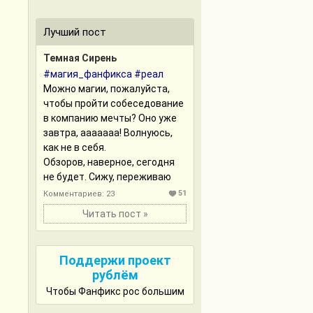
Лучший пост
Темная Сирень
#магия_фанфикса
#реал
Можно магии, пожалуйста,
чтобы пройти собеседование
в компанию мечты? Оно уже
завтра, ааааааа! Волнуюсь,
как не в себя.
Обзоров, наверное, сегодня
не будет. Сижу, переживаю
51
Комментариев: 23
Читать пост »
Поддержи проект
рублём
Чтобы Фанфикс рос большим