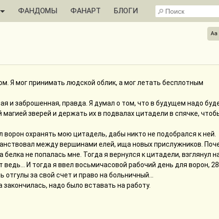
ФАНДОМЫ
ФАНАРТ
БЛОГИ
Aa
ом. Я мог принимать людской облик, а мог летать бесплотным
ая и заброшенная, правда. Я думал о том, что в будущем надо буд
й магией зверей и держать их в подвалах цитадели в спячке, чтоб
л ворон охранять мою цитадель, дабы никто не подобрался к ней.
ранствовал между вершинами елей, ища новых прислужников. Поч
на белка не попалась мне. Тогда я вернулся к цитадели, взглянул н
т ведь... И тогда я ввел восьмичасовой рабочий день для ворон, 28
 отгулы за свой счет и право на больничный...
 закончилась, надо было вставать на работу.