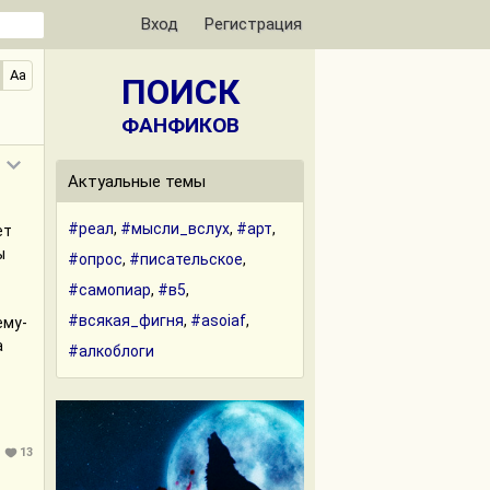
Вход
Регистрация
Aa
ПОИСК
ФАНФИКОВ
Актуальные темы
#реал
,
#мысли_вслух
,
#арт
,
ет
ы
#опрос
,
#писательское
,
#самопиар
,
#в5
,
#всякая_фигня
,
#asoiaf
,
ему-
а
#алкоблоги
13