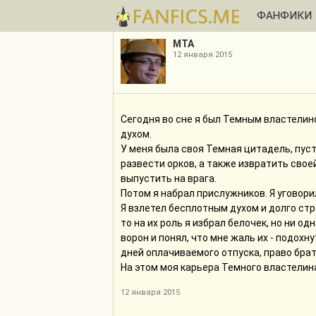
ФАНФИКИ
МТА
12 января 2015
Сегодня во сне я был Темным властелин
духом.
У меня была своя Темная цитадель, пуст
развести орков, а также извратить свое
выпустить на врага.
Потом я набрал прислужников. Я уговори
Я взлетел бесплотным духом и долго ст
то на их роль я избрал белочек, но ни од
ворон и понял, что мне жаль их - подохну
дней оплачиваемого отпуска, право брать
На этом моя карьера Темного властелина
12 января 2015