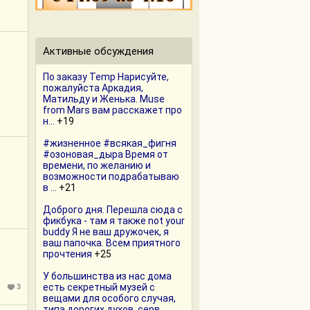
Активные обсуждения
По заказу Теmр Нарисуйте,
пожалуйста Аркадия,
Матильду и Женька. Muse
from Mars вам расскажет про
н...
+19
#жизненное #всякая_фигня
#озоновая_дыра Время от
времени, по желанию и
возможности подрабатываю
в ...
+21
Доброго дня. Перешла сюда с
фикбука - там я также not your
buddy Я не ваш дружочек, я
ваш папочка. Всем приятного
прочтения
+25
У большинства из нас дома
есть секретный музей с
3
вещами для особого случая,
типа дорогих духов, серв...