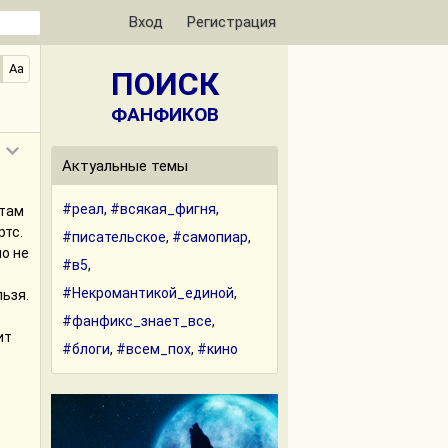
Вход
Регистрация
Aa
ПОИСК
ФАНФИКОВ
Актуальные темы
#реал
,
#всякая_фигня
,
 там
ртс.
#писательское
,
#самопиар
,
о не
#в5
,
#Некромантикой_единой
,
ьзя.
#фанфикс_знает_все
,
ит
#блоги
,
#всем_пох
,
#кино