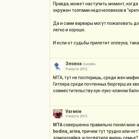
Правда, может наступить момент, когда
окружен толпами недочеловеков в "крепо
Да и сами варвары могут пожаловать дом
легко и хорошо.
И если от судьбы прилетит оплеуха, така
Элоиза
Онлайн
9 марта 2015
МТА, тут не поспоришь, среди жен мафио
Гитлера среди почтенных бюргерш их хва
совместительству кук-лукс-кланом бало
Varenie
9 марта 2015
МТА
совершенно правильно понял мою 
bodina_arina
, причем тут трудно или не
домохозяйка, и посвятила жизнь семье? 