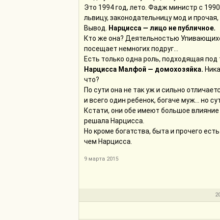
Это 1994 год, лето. Фадж министр с 1990
львицу, законодательницу мод и прочая, 
Вывод.
Нарцисса — лицо не публичное.
Кто же она? Деятельностью Упивающихся
посещает немногих подруг...
Есть только одна роль, подходящая под 
Нарцисса Малфой — домохозяйка.
Ника
что?
По сути она не так уж и сильно отличае
и всего один ребенок, богаче муж... но с
Кстати, они обе имеют большое влияние 
решала Нарцисса.
Но кроме богатства, быта и прочего ест
чем Нарцисса.
9 марта 2015
2