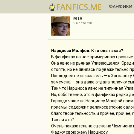
ФАНФИКИ
МТА
9 марта 2015
Нарцисса Малфой. Кто она такая?
В фанфиках на неё примеривают разные 
Она явно не рьяная Упивающаяся. Среди 
стоять, но не явилась по уважительно пр
Последнее не показатель — к Хогварсту 
замечена — она даже отдала палочку сын
Так что Нарцисса явно не типичная Упи
Но, собственно, это в фанфиках редко д
Гораздо чаще на Нарциссу Малфой прим
приемы, содержит великосветские салоны
благотворительность и прочее, прочее, п
Так ли это?
Очень показательна сцена на Чемпиона
Фаджу свою жену Нарциссу.