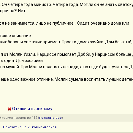
. Он четыре года министр. Четыре года. Мог ли он не знать светск
прочая?! Нет.
 не занимается, лицо не публичное... Сидит очевидно дома или
такое описание.
ких балов и светских приемов. Просто домохозяйка. Дом богатый, 
тся от Молли Уизли. Нарциссе помогает Добби, у Нарциссы больше
уть одна. Домохозяйки.
на мужей. Про Молли пояснять не надо, а вот где будет учиться 
ь еще одно важное отличие. Молли сумела воспитать лучших детей
Отключить рекламу
0 комментариев из 112 (
показать все
)
Показать ещё 20 комментариев