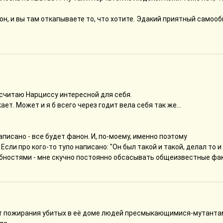
нон, и вы там откапываете то, что хотите. Эдакий приятный самооб
и считаю Нарциссу интересной для себя.
ает. Может и я б всего через годит вела себя так же...
писано - все будет фанон. И, по-моему, именно поэтому
ли про кого-то тупо написано: "Он был такой и такой, делал то и 
обностями - мне скучно постоянно обсасывать общеизвестные фа
 от пожирания убитых в её доме людей пресмыкающимися-мутант