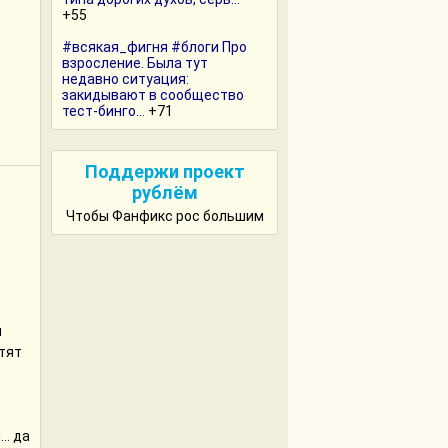
+55
#всякая_фигня #блоги Про
взросление. Была тут
недавно ситуация:
закидывают в сообщество
тест-бинго...
+71
Поддержи проект
рублём
Чтобы Фанфикс рос большим
я
отят
.. да