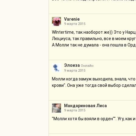
Varenie
9 марта 2015
WIntertime, так наоборот же)) Это у На
Люциуса, так правильно, все в моем круг
А Молли так не думала - она пошла в Ор
Элоиза
Онлайн
9 марта 2015
Молли когда замуж выходила, знала, чт
крови". Она уже тогда свой выбор сделал
Мандариновая Лиса
9 марта 2015
"Молли хотя бы взяли в орден"". Угу, как 