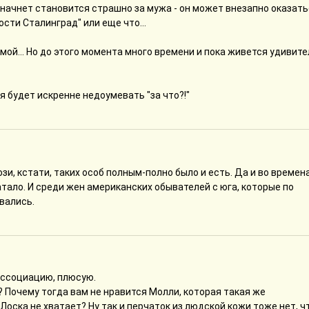
 начнет становится страшно за мужа - он может внезапно оказат
сти Сталинград" или еще что...
ой... Но до этого момента много времени и пока живется удивит
я будет искренне недоумевать "за что?!"
зи, кстати, таких особ полным-полно было и есть. Да и во времен
тало. И среди жен американских обывателей с юга, которые по
вались.
ассоциацию, плюсую.
т? Почему тогда вам не нравится Молли, которая такая же
Лоска не хватает? Ну так и перчаток из людской кожи тоже нет, ч