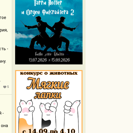
гое
рия,
ть -
ну.
.
5
 -
 она