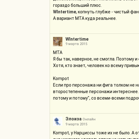
гораздо больший плюс.
WIntertime
, копнуть глубже - чистый фа
А вариант МТА куда реальнее.
WIntertime
9 марта 2015
МТА
Я бы так, наверное, не смогла. Поэтому 
Хотя, кто знает, человек ко всему привык
Kompot
Если про персонажа ни фига толком не на
второстепенные персонажи интереснее. Ес
потому и потому", со всеми-всеми подр
Элоиза
Онлайн
9 марта 2015
Kompot, у Нарциссы тоже их не было. А