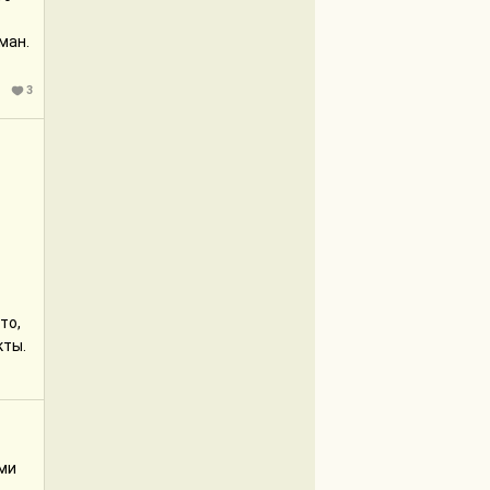
ман.
3
то,
кты.
ами