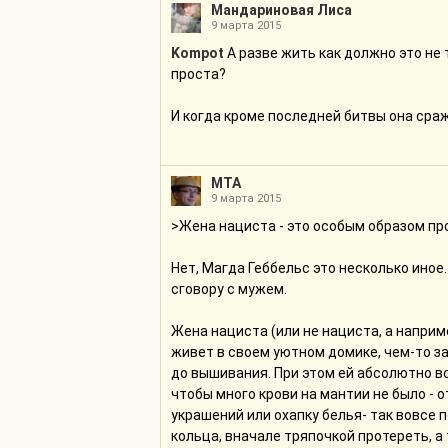
Мандариновая Лиса
9 марта 2015
Kompot
А разве жить как должно это не
проста?
И когда кроме последней битвы она сра
МТА
9 марта 2015
>Жена нациста - это особым образом пр
Нет, Магда Геббельс это несколько иное
сговору с мужем.
Жена нациста (или не нациста, а наприм
живет в своем уютном домике, чем-то за
до вышивания. При этом ей абсолютно все
чтобы много крови на мантии не было - 
украшений или охапку белья- так вовсе п
кольца, вначале тряпочкой протереть, а