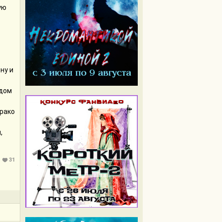
ую
ну и
 дом
Драко
,
31