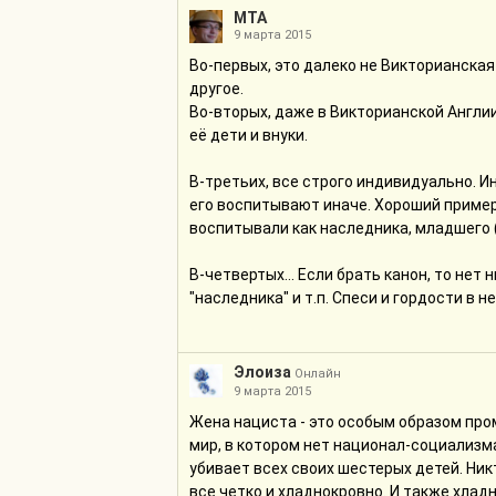
МТА
9 марта 2015
Во-первых, это далеко не Викторианская
другое.
Во-вторых, даже в Викторианской Англи
её дети и внуки.
В-третьих, все строго индивидуально. Ин
его воспитывают иначе. Хороший пример
воспитывали как наследника, младшего (
В-четвертых... Если брать канон, то нет
"наследника" и т.п. Спеси и гордости в н
Элоиза
Онлайн
9 марта 2015
Жена нациста - это особым образом пром
мир, в котором нет национал-социализма.
убивает всех своих шестерых детей. Никт
все четко и хладнокровно. И также хлад