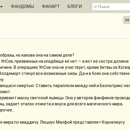
ФАНДОМЫ
ФАНАРТ
БЛОГИ
Aa
образы, но какова она на самом деле?
УпСов, призванных на кладбище её нет — а вот её сестра должна
ичине. В операциях УпСов она не участвует, кроме битвы за Хогва
Волдеморт стянул все возможные силы. Да и в боях она собственн
у.
вающася смертью. Ставить параллели между ней и Беллатрикс нел
елают.
еривают маску светской львицы. Она у авторов фанфиков провод
, задает эталон этикета и вкуса для всего магического мира,
рочее...
те мира по квиддичу. Люциус Малфой представляет Корнелиусу