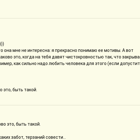
))
то она мне не интересна: я прекрасно понимаю ее мотивы. А вот
каково это, когда на тебя давят чистокровностью так, что закрыв
апример, как сильно надо любить человека для этого (если допустит
о это, быть такой.
ово это, быть такой.
каких забот, терзаний совести...