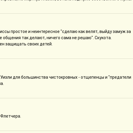
рциссы простое и неинтересное "сделаю как велят, выйду замуж за
е общения так делают, ничего сама не решаю". Скукота.
ден защищать своих детей.
о Уизли для большинства чистокровных - отщепенцы и "предатели
а.
и Флетчера.