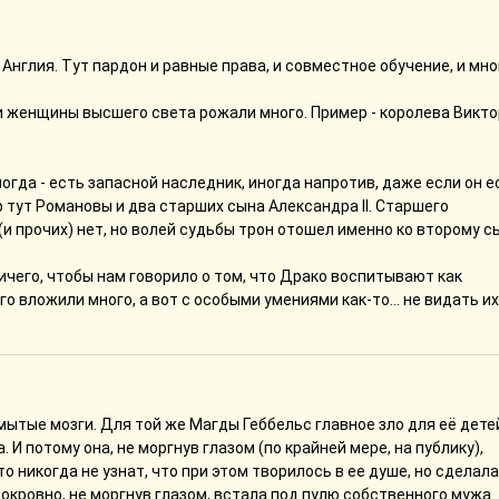
 Англия. Тут пардон и равные права, и совместное обучение, и мно
и женщины высшего света рожали много. Пример - королева Викто
огда - есть запасной наследник, иногда напротив, даже если он ес
 тут Романовы и два старших сына Александра II. Старшего
и прочих) нет, но волей судьбы трон отошел именно ко второму сы
 ничего, чтобы нам говорило о том, что Драко воспитывают как
его вложили много, а вот с особыми умениями как-то... не видать их
ытые мозги. Для той же Магды Геббельс главное зло для её детей
 И потому она, не моргнув глазом (по крайней мере, на публику),
о никогда не узнат, что при этом творилось в ее душе, но сделала
нокровно, не моргнув глазом, встала под пулю собственного мужа.