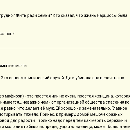
 трудно? Жить ради семьи? Кто сказал, что жизнь Нарциссы была
жалась?
омытые мозги.
. Это совсем клинический случай. Да и убивала она вероятно по
ер мафиози) - это простая или не очень простая женщина, котора
нимается... неважно чем - от организацией общества спасения к
 равно, что делает её муж. Ей хорошо - и замечательно. Главное
отстирывать тяжело. Принес, к примеру, домой мешочек разных
овод для радости... только надо перед тем как мерять сережки и
 то мало ли кто была их предыдущая владелица, может болела чем.