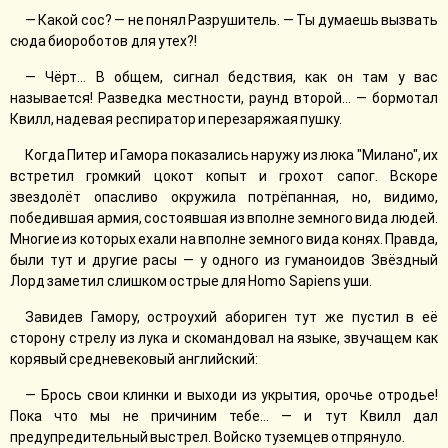
— Какой сос? — не понял Разрушитель. — Ты думаешь вызвать
сюда биороботов для утех?!
— Чёрт... В общем, сигнал бедствия, как он там у вас
называется! Разведка местности, раунд второй... — бормотал
Квилл, надевая респиратор и перезаряжая пушку.
Когда Питер и Гамора показались наружу из люка "Милано", их
встретил громкий цокот копыт и грохот сапог. Вскоре
звездолёт опасливо окружила потрёпанная, но, видимо,
победившая армия, состоявшая из вполне земного вида людей.
Многие из которых ехали на вполне земного вида конях. Правда,
были тут и другие расы — у одного из гуманоидов Звёздный
Лорд заметил слишком острые для Homo Sapiens уши.
Завидев Гамору, остроухий абориген тут же пустил в её
сторону стрелу из лука и скомандовал на языке, звучащем как
корявый средневековый английский:
— Брось свои клинки и выходи из укрытия, орочье отродье!
Пока что мы не причиним тебе... — и тут Квилл дал
предупредительный выстрел. Войско туземцев отпрянуло.