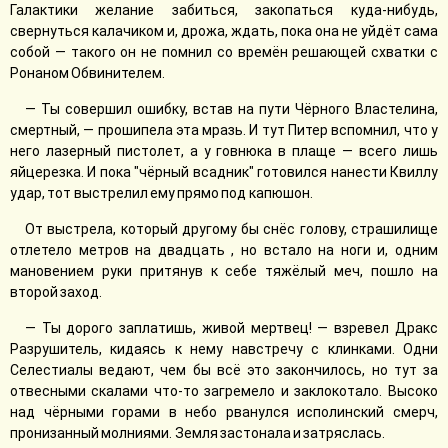
Галактики желание забиться, закопаться куда-нибудь,
свернуться калачиком и, дрожа, ждать, пока она не уйдёт сама
собой — такого он не помнил со времён решающей схватки с
Ронаном Обвинителем.
— Ты совершил ошибку, встав на пути Чёрного Властелина,
смертный, — прошипела эта мразь. И тут Питер вспомнил, что у
него лазерный пистолет, а у говнюка в плаще — всего лишь
яйцерезка. И пока "чёрный всадник" готовился нанести Квиллу
удар, тот выстрелил ему прямо под капюшон.
От выстрела, который другому бы снёс голову, страшилище
отлетело метров на двадцать , но встало на ноги и, одним
мановением руки притянув к себе тяжёлый меч, пошло на
второй заход.
— Ты дорого заплатишь, живой мертвец! — взревел Дракс
Разрушитель, кидаясь к нему навстречу с клинками. Одни
Селестиалы ведают, чем бы всё это закончилось, но тут за
отвесными скалами что-то загремело и заклокотало. Высоко
над чёрными горами в небо рванулся исполинский смерч,
пронизанный молниями. Земля застонала и затряслась.