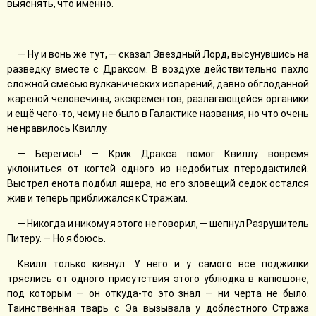
выяснять, что именно.
— Ну и вонь же тут, — сказал Звездный Лорд, высунувшись на
разведку вместе с Драксом. В воздухе действительно пахло
сложной смесью вулканических испарений, давно обглоданной
жареной человечины, экскрементов, разлагающейся органики
и ещё чего-то, чему не было в Галактике названия, но что очень
не нравилось Квиллу.
— Берегись! — Крик Дракса помог Квиллу вовремя
уклониться от когтей одного из недобитых птеродактилей.
Выстрел енота подбил ящера, но его зловещий седок остался
жив и теперь приближался к Стражам.
— Никогда и никому я этого не говорил, — шепнул Разрушитель
Питеру. — Но я боюсь.
Квилл только кивнул. У него и у самого все поджилки
тряслись от одного присутствия этого ублюдка в капюшоне,
под которым — он откуда-то это знал — ни черта не было.
Таинственная тварь с Эа вызывала у доблестного Стража