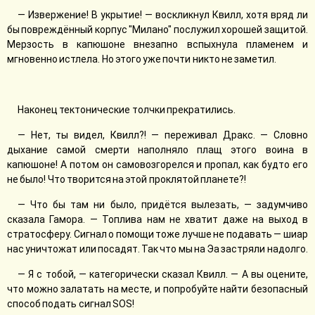
— Извержение! В укрытие! — воскликнул Квилл, хотя вряд ли
бы повреждённый корпус "Милано" послужил хорошей защитой.
Мерзость в капюшоне внезапно вспыхнула пламенем и
мгновенно истлела. Но этого уже почти никто не заметил.
Наконец тектонические толчки прекратились.
— Нет, ты видел, Квилл?! — переживал Дракс. — Словно
дыхание самой смерти наполняло плащ этого воина в
капюшоне! А потом он самовозгорелся и пропал, как будто его
не было! Что творится на этой проклятой планете?!
— Что бы там ни было, придётся вылезать, — задумчиво
сказала Гамора. — Топлива нам не хватит даже на выход в
стратосферу. Сигнал о помощи тоже лучше не подавать — шиар
нас уничтожат или посадят. Так что мы на Эа застряли надолго.
— Я с тобой, — категорически сказал Квилл. — А вы оцените,
что можно залатать на месте, и попробуйте найти безопасный
способ подать сигнал SOS!