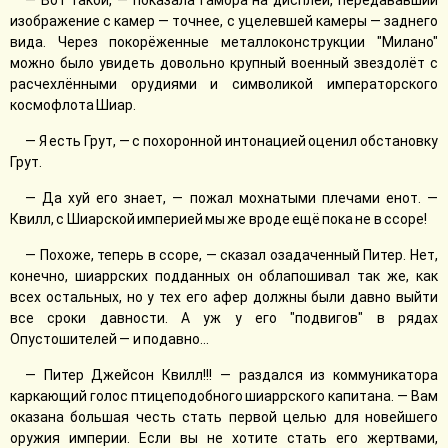
— Вот такой, — показала Гамора на дисплей, передававший
изображение с камер — точнее, с уцелевшей камеры — заднего
вида. Через покорёженные металлоконструкции "Милано"
можно было увидеть довольно крупный военный звездолёт с
расчехлёнными орудиями и символикой императорского
космофлота Шиар.
— Я есть Грут, — с похоронной интонацией оценил обстановку
Грут.
— Да хуй его знает, — пожал мохнатыми плечами енот. —
Квилл, с Шиарской империей мы же вроде ещё пока не в ссоре!
— Похоже, теперь в ссоре, — сказал озадаченный Питер. Нет,
конечно, шиаррских подданных он облапошивал так же, как
всех остальных, но у тех его афер должны были давно выйти
все сроки давности. А уж у его "подвигов" в рядах
Опустошителей — и подавно...
— Питер Джейсон Квилл!!! — раздался из коммуникатора
каркающий голос птицеподобного шиаррского капитана. — Вам
оказана большая честь стать первой целью для новейшего
оружия империи. Если вы не хотите стать его жертвами,