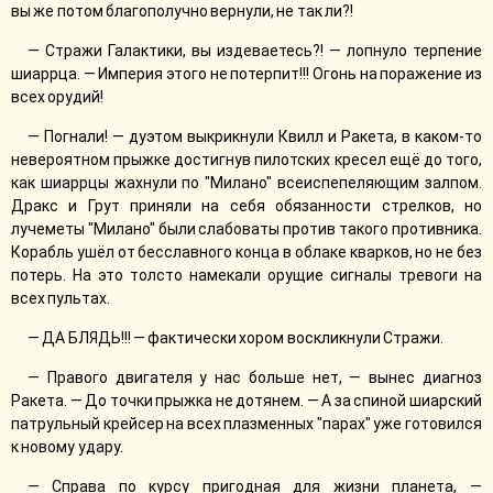
вы же потом благополучно вернули, не так ли?!
— Стражи Галактики, вы издеваетесь?! — лопнуло терпение
шиаррца. — Империя этого не потерпит!!! Огонь на поражение из
всех орудий!
— Погнали! — дуэтом выкрикнули Квилл и Ракета, в каком-то
невероятном прыжке достигнув пилотских кресел ещё до того,
как шиаррцы жахнули по "Милано" всеиспепеляющим залпом.
Дракс и Грут приняли на себя обязанности стрелков, но
лучеметы "Милано" были слабоваты против такого противника.
Корабль ушёл от бесславного конца в облаке кварков, но не без
потерь. На это толсто намекали орущие сигналы тревоги на
всех пультах.
— ДА БЛЯДЬ!!! — фактически хором воскликнули Стражи.
— Правого двигателя у нас больше нет, — вынес диагноз
Ракета. — До точки прыжка не дотянем. — А за спиной шиарский
патрульный крейсер на всех плазменных "парах" уже готовился
к новому удару.
— Справа по курсу пригодная для жизни планета, —