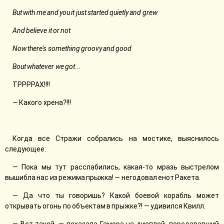
But with me and you it just started quietly and grew
And believe it or not
Now there's something groovy and good
Bout whatever we got...
ТРРРРАХ!!!!
— Какого хрена?!!!
Когда все Стражи собрались на мостике, выяснилось
следующее:
— Пока мы тут расслабились, какая-то мразь выстрелом
вышибла нас из режима прыжка! — негодовал енот Ракета.
— Да что ты говоришь? Какой боевой корабль может
открывать огонь по объектам в прыжке?! — удивился Квилл.