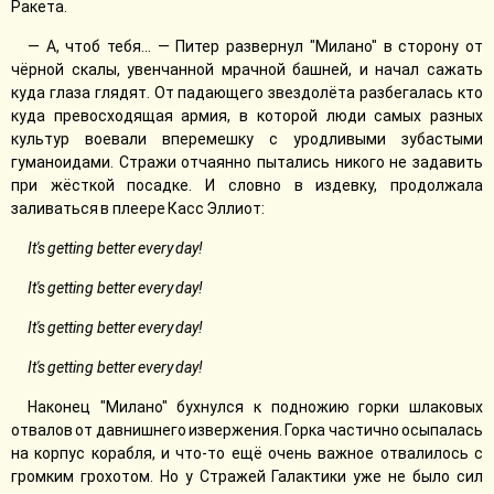
Ракета.
— А, чтоб тебя... — Питер развернул "Милано" в сторону от
чёрной скалы, увенчанной мрачной башней, и начал сажать
куда глаза глядят. От падающего звездолёта разбегалась кто
куда превосходящая армия, в которой люди самых разных
культур воевали вперемешку с уродливыми зубастыми
гуманоидами. Стражи отчаянно пытались никого не задавить
при жёсткой посадке. И словно в издевку, продолжала
заливаться в плеере Касс Эллиот:
It's getting better every day!
It's getting better every day!
It's getting better every day!
It's getting better every day!
Наконец "Милано" бухнулся к подножию горки шлаковых
отвалов от давнишнего извержения. Горка частично осыпалась
на корпус корабля, и что-то ещё очень важное отвалилось с
громким грохотом. Но у Стражей Галактики уже не было сил