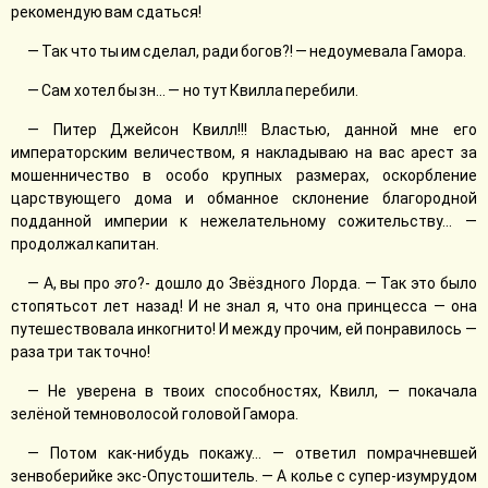
рекомендую вам сдаться!
— Так что ты им сделал, ради богов?! — недоумевала Гамора.
— Сам хотел бы зн... — но тут Квилла перебили.
— Питер Джейсон Квилл!!! Властью, данной мне его
императорским величеством, я накладываю на вас арест за
мошенничество в особо крупных размерах, оскорбление
царствующего дома и обманное склонение благородной
подданной империи к нежелательному сожительству... —
продолжал капитан.
— А, вы про
это
?- дошло до Звёздного Лорда. — Так это было
стопятьсот лет назад! И не знал я, что она принцесса — она
путешествовала инкогнито! И между прочим, ей понравилось —
раза три так точно!
— Не уверена в твоих способностях, Квилл, — покачала
зелёной темноволосой головой Гамора.
— Потом как-нибудь покажу... — ответил помрачневшей
зенвоберийке экс-Опустошитель. — А колье с супер-изумрудом