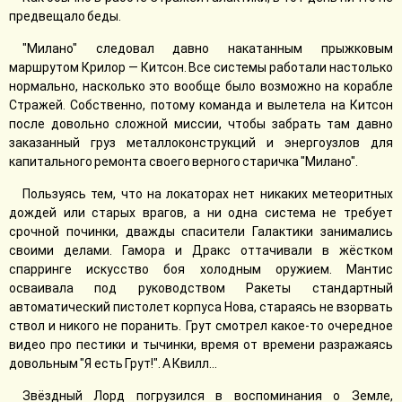
предвещало беды.
"Милано" следовал давно накатанным прыжковым
маршрутом Крилор — Китсон. Все системы работали настолько
нормально, насколько это вообще было возможно на корабле
Стражей. Собственно, потому команда и вылетела на Китсон
после довольно сложной миссии, чтобы забрать там давно
заказанный груз металлоконструкций и энергоузлов для
капитального ремонта своего верного старичка "Милано".
Пользуясь тем, что на локаторах нет никаких метеоритных
дождей или старых врагов, а ни одна система не требует
срочной починки, дважды спасители Галактики занимались
своими делами. Гамора и Дракс оттачивали в жёстком
спарринге искусство боя холодным оружием. Мантис
осваивала под руководством Ракеты стандартный
автоматический пистолет корпуса Нова, стараясь не взорвать
ствол и никого не поранить. Грут смотрел какое-то очередное
видео про пестики и тычинки, время от времени разражаясь
довольным "Я есть Грут!". А Квилл...
Звёздный Лорд погрузился в воспоминания о Земле,