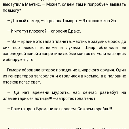
выступила Мантис. — Может, сядем там и попробуем вызвать
подмогу?
— Дохлый номер, — отрезала Гамора. — Это похоже на Эа.
— И что тут плохого? — спросил Дракс.
— Эа — крайне отсталая планета, местные разумные расы до
сих пор воюют копьями и луками. Шиар объявили её
заповедной зоной и запретили любые контакты. Если нас здесь
и обнаружат, то...
Гамору оборвало второе попадание шиарского орудия. Один
из генераторов загорелся и отвалился в космос, а в половине
отсеков погас свет.
— Да нет времени мудрить, нас сейчас разъебут на
элементарные частицы!!! — запротестовал енот.
— Ракета прав. Времени нет совсем. Сажаем корабль!!!