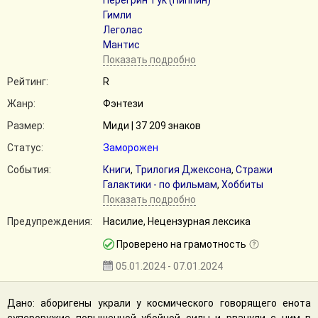
Перегрин Тук (Пиппин)
Гимли
Леголас
Мантис
Показать подробно
Рейтинг:
R
Жанр:
Фэнтези
Размер:
Миди | 37 209 знаков
Статус:
Заморожен
События:
Книги
,
Трилогия Джексона
,
Стражи
Галактики - по фильмам
,
Хоббиты
Показать подробно
Предупреждения:
Насилие, Нецензурная лексика
Проверено на грамотность
05.01.2024 - 07.01.2024
Дано: аборигены украли у космического говорящего енота