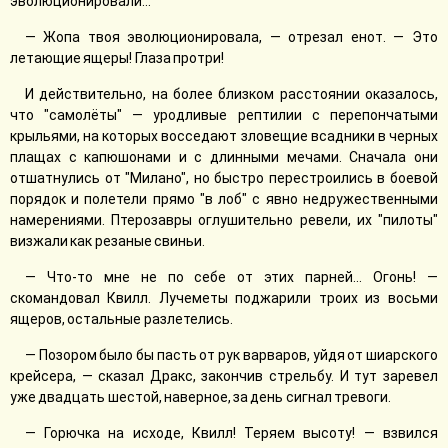
эволюционировали...
— Жопа твоя эволюционировала, — отрезал енот. — Это
летающие ящеры! Глаза протри!
И действительно, на более близком расстоянии оказалось,
что "самолёты" — уродливые рептилии с перепончатыми
крыльями, на которых восседают зловещие всадники в черных
плащах с капюшонами и с длинными мечами. Сначала они
отшатнулись от "Милано", но быстро перестроились в боевой
порядок и полетели прямо "в лоб" с явно недружественными
намерениями. Птерозавры оглушительно ревели, их "пилоты"
визжали как резаные свиньи.
— Что-то мне не по себе от этих парней... Огонь! —
скомандовал Квилл. Лучеметы поджарили троих из восьми
ящеров, остальные разлетелись.
— Позором было бы пасть от рук варваров, уйдя от шиарского
крейсера, — сказал Дракс, закончив стрельбу. И тут заревел
уже двадцать шестой, наверное, за день сигнал тревоги.
— Горючка на исходе, Квилл! Теряем высоту! — взвился