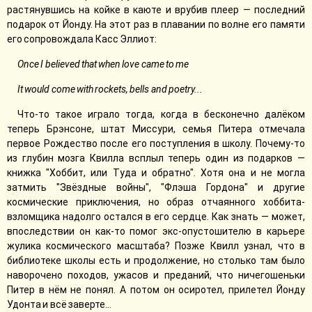
растянувшись на койке в каюте и врубив плеер — последний
подарок от Йонду. На этот раз в плавании по волне его памяти
его сопровождала Касс Эллиот:
Once I believed that when love came to me
It would come with rockets, bells and poetry...
Что-то такое играло тогда, когда в бесконечно далёком
теперь Брэнсоне, штат Миссури, семья Питера отмечала
первое Рождество после его поступления в школу. Почему-то
из глубин мозга Квилла всплыл теперь один из подарков —
книжка "Хоббит, или Туда и обратно". Хотя она и не могла
затмить "Звёздные войны", "Флэша Гордона" и другие
космические приключения, но образ отчаянного хоббита-
взломщика надолго остался в его сердце. Как знать — может,
впоследствии он как-то помог экс-опустошителю в карьере
жулика космического масштаба? Позже Квилл узнал, что в
библиотеке школы есть и продолжение, но столько там было
наворочено походов, ужасов и преданий, что ничегошеньки
Питер в нём не понял. А потом он осиротел, прилетел Йонду
Удонта и всё заверте...