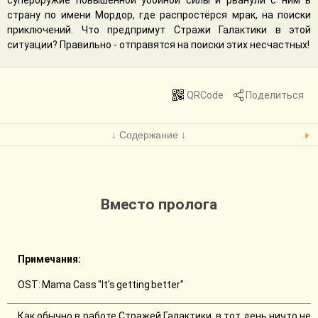
супероружие повышенной убойной силы и рванули с ним в
страну по имени Мордор, где распростёрся мрак, на поиски
приключений. Что предпримут Стражи Галактики в этой
ситуации? Правильно - отправятся на поиски этих несчастных!
QRCode
Поделиться
↓ Содержание ↓
Вместо пролога
Примечания:
OST: Mama Cass "It's getting better"
Как обычно в работе Стражей Галактики, в тот день ничто не