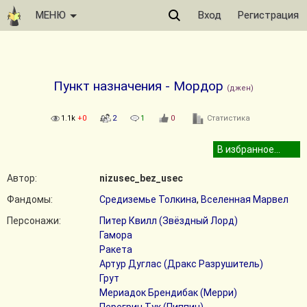
МЕНЮ
Вход
Регистрация
Пункт назначения - Мордор
(джен)
1.1k
+0
2
1
0
Статистика
Автор:
nizusec_bez_usec
Фандомы:
Средиземье Толкина
,
Вселенная Марвел
Персонажи:
Питер Квилл (Звёздный Лорд)
Гамора
Ракета
Артур Дуглас (Дракс Разрушитель)
Грут
Мериадок Брендибак (Мерри)