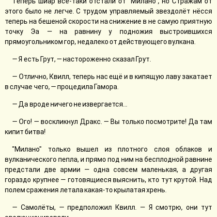
Теперь шиар всё-таки отстали от "Милано", но Стражам от
этого было не легче. С трудом управляемый звездолёт нёсся
теперь на бешеной скорости на снижение в не самую приятную
точку Эа — на равнину у подножия выстроившихся
прямоугольником гор, недалеко от действующего вулкана.
— Я есть Грут, — настороженно сказал Грут.
— Отлично, Квилл, теперь нас ещё и в кипящую лаву закатает
в случае чего, — процедила Гамора.
— Да вроде ничего не извергается...
— Ого! — воскликнул Дракс. — Вы только посмотрите! Да там
кипит битва!
"Милано" только вышел из плотного слоя облаков и
вулканического пепла, и прямо под ним на бесплодной равнине
предстали две армии — одна совсем маленькая, а другая
гораздо крупнее — готовящиеся выяснить, кто тут крутой. Над
полем сражения летала какая-то крылатая хрень.
— Самолёты, — предположил Квилл. — Я смотрю, они тут