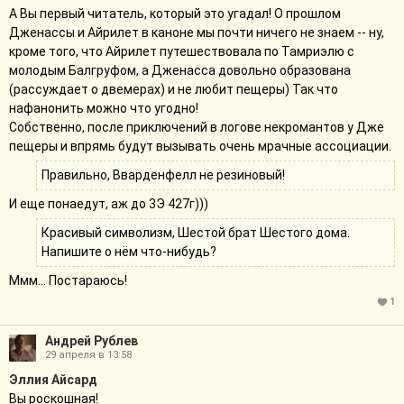
А Вы первый читатель, который это угадал! О прошлом
Дженассы и Айрилет в каноне мы почти ничего не знаем -- ну,
кроме того, что Айрилет путешествовала по Тамриэлю с
молодым Балгруфом, а Дженасса довольно образована
(рассуждает о двемерах) и не любит пещеры) Так что
нафанонить можно что угодно!
Собственно, после приключений в логове некромантов у Дже
пещеры и впрямь будут вызывать очень мрачные ассоциации.
Правильно, Вварденфелл не резиновый!
И еще понаедут, аж до 3Э 427г)))
Красивый символизм, Шестой брат Шестого дома.
Напишите о нём что-нибудь?
Ммм... Постараюсь!
1
Андрей Рублев
29 апреля в 13:58
Эллия Айсард
Вы роскошная!