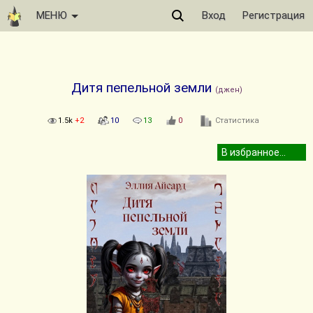
МЕНЮ
Вход
Регистрация
Дитя пепельной земли
(джен)
1.5k
+2
10
13
0
Статистика