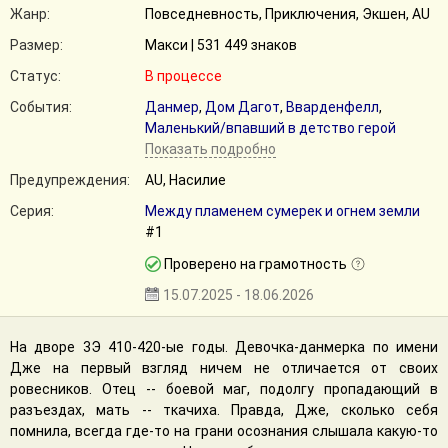
Жанр:
Повседневность, Приключения, Экшен, AU
Размер:
Макси | 531 449 знаков
Статус:
В процессе
События:
Данмер
,
Дом Дагот
,
Вварденфелл
,
Маленький/впавший в детство герой
Показать подробно
Предупреждения:
AU, Насилие
Серия:
Между пламенем сумерек и огнем земли
#1
Проверено на грамотность
15.07.2025 - 18.06.2026
На дворе 3Э 410-420-ые годы. Девочка-данмерка по имени
Дже на первый взгляд ничем не отличается от своих
ровесников. Отец -- боевой маг, подолгу пропадающий в
разъездах, мать -- ткачиха. Правда, Дже, сколько себя
помнила, всегда где-то на грани осознания слышала какую-то