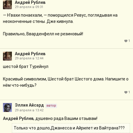
Андрей Рублев
29 апреля в 09:31
— Н'вахи понаехали, — поморщился Ревус, поглядывая на
неоконченные стены. Дже кивнула.
Правильно, Вварденфелл не резиновый!
1
Андрей Рублев
29 апреля в 12:44
шестой брат Турейнул
Красивый символизм, Шестой брат Шестого дома. Напишите о
нём что-нибудь?
1
Эллия Айсард
автор
29 апреля в 13:42
Андрей Рублев
, душевно рада Вашим отзывам!
Только что дошло,Джанесса и Айрилет из Вайтрана???