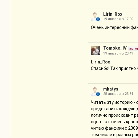
Lirin_Rox
19 января в 17:00
Очень интересный фа
Tomoko_IV
авто
19 января в 23:41
Lirin_Rox
Спасибо! Так приятно 
mkatys
25 января в 23:54
Читать эту историю - 
представить каждую де
логично происходит р
сцен... это очень кра
читаю фанфики с 2009
том числе в разных р