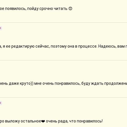
трансформируется в эмоциональную привязанность, описано очен
кое появилось, пойду срочно читать 😍
психологии, по-взрослому.
я ваших историй. :)
р
, я ее редактирую сейчас, поэтому она в процессе. Надеюсь, вам
чень даже круто)) мне очень понравилось, буду ждать продолжен
р
оро выложу остальное❤️ очень рада, что понравилось!