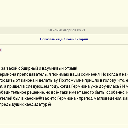
20 комментариев из 21
Показать ещё 1 комментарий
р
 за такой обширный и вдумчивый отзыв!
Гермиона преподаватель, я понимаю ваши сомнения. Но когда я на
тходить от канона и делать ау. Поэтому мне пришло в голову, что,
я, а пришел в следующем году, когда Гермиона уже доучилась? И м
убедительное решение, но всё-таки имеет место быть, особенно, 
телей был в каноне😁так что Гермиона - препод магловедения, к
т предыдущих кандидатур😁
итается легко, дело в том, что это отредактированные главы, и мне
приводить в порядок этот фанфик!
нь непростой. Мое мнение, как автора - Малфой не виноват по зак