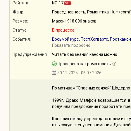
Рейтинг:
NC-17
Жанр:
Повседневность, Романтика, Hurt/comf
Размер:
Макси | 918 096 знаков
Статус:
В процессе
События:
Восьмой курс
,
ПостХогвартс
,
Постканон
Показать подробно
Предупреждения:
Читать без знания канона можно
Проверено на грамотность
30.12.2025 - 06.07.2026
По мотивам "Опасных связей" Шодерло
1999г. Драко Малфой возвращается в 
получила предложение поработать пре
Конфликт между преподавателем и сту
в высокую стену непонимания. Для люб