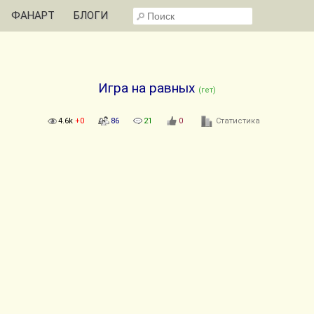
ФАНАРТ
БЛОГИ
Игра на равных
(гет)
4.6k
+0
86
21
0
Статистика