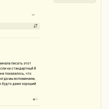
чинала писать этот
 если на стандартный 8
не показалось, что
когда мы вспоминаем,
ак будто даже хороший
 очень приятно знать,
1
ону, но по