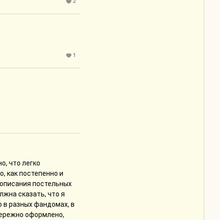
2
1
о, что легко
, как постепенно и
 описания постельных
лжна сказать, что я
 в разных фандомах, в
бережно оформлено,