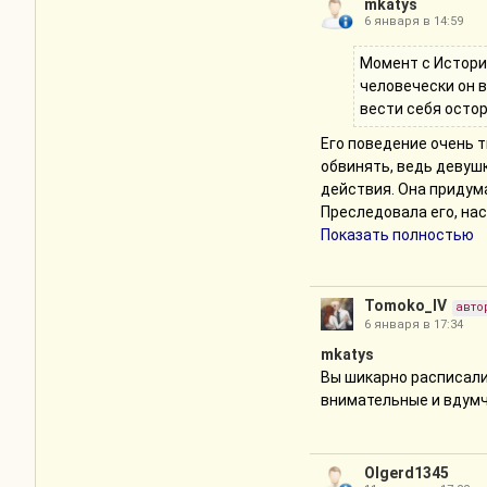
человечески он винова
mkatys
6 января в 14:59
осторожнее и деликатн
В общем, огромное сп
Момент с Историе
полностью❤️
человечески он в
вести себя остор
Его поведение очень т
обвинять, ведь девуш
действия. Она придума
Преследовала его, нас
воспринимала все из-з
Показать полностью
сильного желания быть 
обещал ничего и его п
реалистично прописана
Tomoko_IV
авто
Только в случае с ней
6 января в 17:34
девушка поняла бы сра
mkatys
куда более сложную и ц
Вы шикарно расписали 
был искренним, потом
внимательные и вдумч
своих намерениях. Св
заигрался и забыл, чт
что все ок, у него все
Olgerd1345
метлы четко намекает 