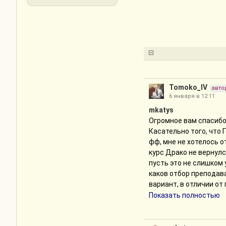
Tomoko_IV
авто
6 января в 12:11
mkatys
Огромное вам спасибо
Касательно того, что 
фф, мне не хотелось о
курс Драко не вернулс
пусть это не слишком 
каков отбор преподава
вариант, в отличии о
Я рада, что история ч
Показать полностью
что я не зря взялась 
Момент с Историей оче