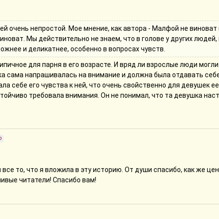
т. Мы действительно не знаем, что в голове у других людей, и по
ее, особенно в вопросах чувств.
асибо за фидбек. Думаю, в ближайшее время я доредачу и фанфик
й очень непростой. Мое мнение, как автора - Малфой не виноват п
иноват. Мы действительно не знаем, что в голове у других людей,
ожнее и деликатнее, особенно в вопросах чувств.
ипичное для парня в его возрасте. И вряд ли взрослые люди могли 
ка сама напрашивалась на внимание и должна была отдавать себе
ла себе его чувства к ней, что очень свойственно для девушек ее
тойчиво требовала внимания. Он не понимал, что та девушка наст
а того, что до нее не доходила суть формата их отношений в силу
с ним. Ему казалось, что она поймет его, поплачет и отстанет. Он
оведение красноречиво говорило о его намерениях. Эта сюжетная
, ее чувства, его реакции очень логичны.
р
 он даже не притворялся влюбленным, чтобы получить то, что хоте
зу, что кроме постели ей ничего не предлагают. А вот с Гермионо
иничную игру. Конечно, наверняка он сам уже запутался, где он иг
все то, что я вложила в эту историю. От души спасибо, как же цен
у что непредсказуемость Гермионы выбила его из равновесия, за
ивые читатели! Спасибо вам!
оим искренним поведением она вызывала в нем живые эмоции. Сам
о это всего лишь игра, поддавшись на эти яркие, глубокие эмоции,
 под контролем. Слабо верится в его браваду в письмах перед подр
на это, что он потерял самообладание, и еще много других момент