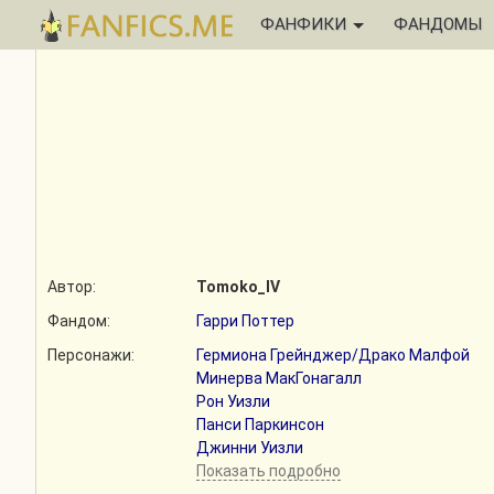
ФАНФИКИ
ФАНДОМЫ
Автор:
Tomoko_IV
Фандом:
Гарри Поттер
Персонажи:
Гермиона Грейнджер/Драко Малфой
Минерва МакГонагалл
Рон Уизли
Панси Паркинсон
Джинни Уизли
Показать подробно