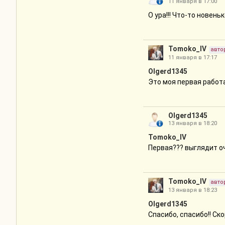
11 января в 17:00
Гермионе постепенно 
О ура!!! Что-то новень
точки зрения мужской 
Буду ждать продолжени
Tomoko_IV
авто
11 января в 17:17
Olgerd1345
Это моя первая работа
Olgerd1345
13 января в 18:20
Tomoko_IV
Первая??? выглядит о
Tomoko_IV
авто
13 января в 18:23
Olgerd1345
Спасибо, спасибо!! Ск