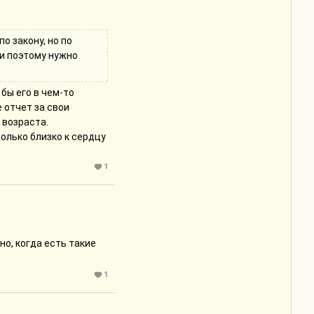
этому нужно вести себя
 будет опубликован
о закону, но по
 и поэтому нужно
бы его в чем-то
 отчет за свои
 возраста.
олько близко к сердцу
 ее юного возраста и
 по факту ей не
1
 линия очень
л. И любая умная
й он сознательно вел
рал в чувства, а где
но, когда есть такие
ставила сомневаться в
 он уже явно
1
 но убеждает Панси,
ужкой. Его падение с
ов. Как его влечение к