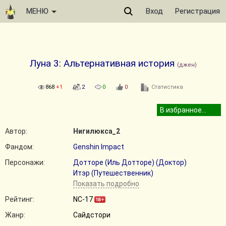
МЕНЮ
Вход
Регистрация
Луна 3: Альтернативная история
(джен)
868
+1
2
0
0
Статистика
Автор:
Нигилюкса_2
Фандом:
Genshin Impact
Персонажи:
Дотторе (Иль Дотторе) (Доктор)
Итэр (Путешественник)
Показать подробно
Рейтинг:
NC-17
Жанр:
Сайдстори