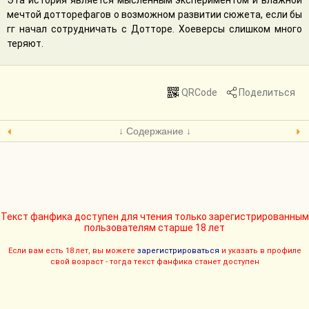
Эта история является мысленным экспериментом и влажной
мечтой дотторефагов о возможном развитии сюжета, если бы
гг начал сотрудничать с Дотторе. Хоеверсы слишком много
теряют.
QRCode
Поделиться
↓ Содержание ↓
Текст фанфика доступен для чтения только зарегистрированным
пользователям старше 18 лет
Если вам есть 18 лет, вы можете
зарегистрироваться
и указать в профиле
свой возраст - тогда текст фанфика станет доступен