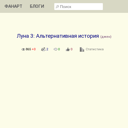
ФАНАРТ
БЛОГИ
Луна 3: Альтернативная история
(джен)
865
+0
2
0
0
Статистика