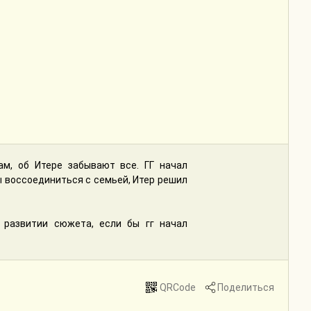
м, об Итере забывают все. ГГ начал
бы воссоединиться с семьей, Итер решил
развитии сюжета, если бы гг начал
QRCode
Поделиться