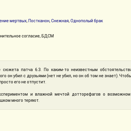
ение мертвых
,
Постканон
,
Снежная
,
Однополый брак
омнительное согласие, БДСМ
 сюжета патча 6.3. По каким-то неизвестным обстоятельства
го он убил с друзьями (нет не убил, но он об том не знает). Что
просто его не отпустит.
кспериментом и влажной мечтой дотторефагов о возможном 
шком много теряют.