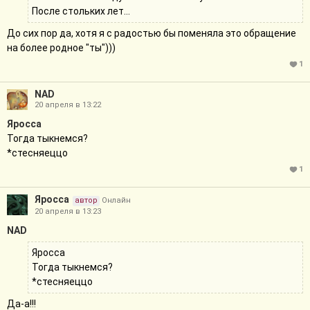
После стольких лет...
До сих пор да, хотя я с радостью бы поменяла это обращение
на более родное "ты")))
1
NAD
20 апреля в 13:22
Яросса
Тогда тыкнемся?
*стесняеццо
1
Яросса
автор
Онлайн
20 апреля в 13:23
NAD
Яросса
Тогда тыкнемся?
*стесняеццо
Да-а!!!