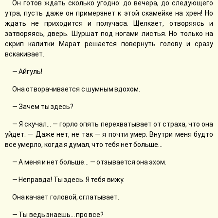
Он готов ждать сколько угодно: до вечера, до следующего
утра, пусть даже он примерзнет к этой скамейке на хрен! Но
ждать не приходится и получаса. Щелкает, отворяясь и
затворяясь, дверь. Шуршат под ногами листья. Но только на
скрип калитки Марат решается повернуть голову и сразу
вскакивает.
— Айгуль!
Она отворачивается с шумным вдохом.
— Зачем ты здесь?
— Я скучал... — горло опять перехватывает от страха, что она
уйдет. — Даже нет, не так — я почти умер. Внутри меня будто
все умерло, когда я думал, что тебя нет больше...
— А меня и нет больше... — отзывается она эхом.
— Неправда! Ты здесь. Я тебя вижу.
Она качает головой, сглатывает.
— Ты ведь знаешь... про все?