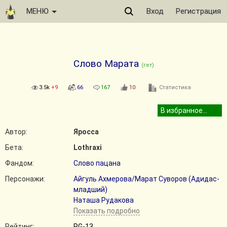
МЕНЮ
Вход
Регистрация
Слово Марата
(гет)
3.5k
+9
66
167
10
Статистика
Автор:
Яросса
Бета:
Lothraxi
Фандом:
Слово пацана
Персонажи:
Айгуль Ахмерова/Марат Суворов (Адидас-
младший)
Наташа Рудакова
Показать подробно
Рейтинг:
PG-13