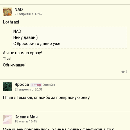
NAD
21 апреля в 13:42
Lothraxi
NAD
Ннну давай )
С Яроссой-то давно уже
А я не поняла сразу!
Тык!
Обнимашки!
2
Яросса
автор
Онлайн
21 апреля в 20:31
Птица Гамаюн
, спасибо за прекрасную реку!
Ксения Мин
18 мая в 16:45
Мне очень понравилось, один из лучших фанфиков, что я