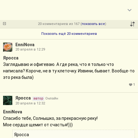
20 комментариев из 167 (
показать все
)
Показать ещё 20 комментариев
EnniNova
20 апреля в 12:29
Яросса
Заглядываю и офигеваю. А где река, что я только что
написала? Короче, не в ту клеточку. Извини, бывает. Вообще-то
это река была)
1
Яросса
автор
Онлайн
20 апреля в 12:32
EnniNova
Спасибо тебе, Солнышко, за прекрасную реку!
Мое сердце щемит от счастья!)))
Яросса