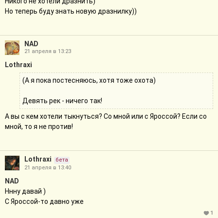
Никого не хотели дразнить)
Но теперь буду знать новую дразнилку))
NAD
21 апреля в 13:23
Lothraxi
(А я пока постесняюсь, хотя тоже охота)
Девять рек - ничего так!
А вы с кем хотели тыкнуться? Со мной или с Яроссой? Если со
мной, то я не против!
Lothraxi
бета
21 апреля в 13:40
NAD
Ннну давай )
С Яроссой-то давно уже
1