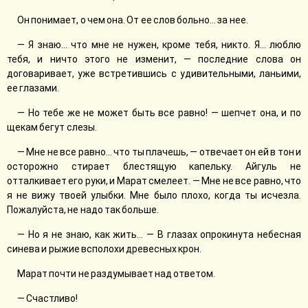
Он понимает, о чем она. От ее слов больно... за нее.
— Я знаю... что мне не нужен, кроме тебя, никто. Я... люблю
тебя, и ничто этого не изменит, — последние слова он
договаривает, уже встретившись с удивительными, ланьими,
ее глазами.
— Но тебе же не может быть все равно! — шепчет она, и по
щекам бегут слезы.
— Мне не все равно... что ты плачешь, — отвечает он ей в тон и
осторожно стирает блестящую капельку. Айгуль не
отталкивает его руки, и Марат смелеет. — Мне не все равно, что
я не вижу твоей улыбки. Мне было плохо, когда ты исчезла.
Пожалуйста, не надо так больше.
— Но я не знаю, как жить... — В глазах опрокинута небесная
синева и рыжие всполохи древесных крон.
Марат почти не раздумывает над ответом.
— Счастливо!