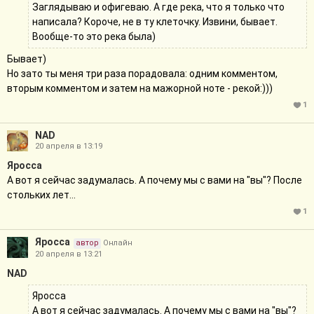
Заглядываю и офигеваю. А где река, что я только что
написала? Короче, не в ту клеточку. Извини, бывает.
Вообще-то это река была)
Бывает)
Но зато ты меня три раза порадовала: одним комментом,
вторым комментом и затем на мажорной ноте - рекой:)))
1
NAD
20 апреля в 13:19
Яросса
А вот я сейчас задумалась. А почему мы с вами на "вы"? После
стольких лет...
1
Яросса
автор
Онлайн
20 апреля в 13:21
NAD
Яросса
А вот я сейчас задумалась. А почему мы с вами на "вы"?