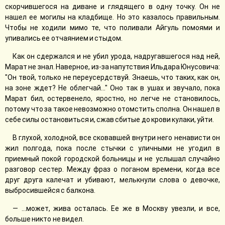
скорчившегося на диване и глядящего в одну точку. Он не
нашел ее могилы на кладбище. Но это казалось правильным.
Чтобы не ходили мимо те, что поливали Айгуль помоями и
упивались ее отчаянием и стыдом.
Как он сдержался и не убил урода, надругавшегося над ней,
Марат не знал. Наверное, из-за напутствия Ильдара Юнусовича:
"Он твой, только не переусердствуй. Знаешь, что таких, как он,
на зоне ждет? Не облегчай..." Оно так в ушах и звучало, пока
Марат бил, остервенело, яростно, но легче не становилось,
потому что за такое невозможно отомстить сполна. Он нашел в
себе силы остановиться и, сжав сбитые до крови кулаки, уйти.
В глухой, холодной, все сковавшей внутри него ненависти он
жил полгода, пока после стычки с уличными не угодил в
приемный покой городской больницы и не услышал случайно
разговор сестер. Между фраз о поганом времени, когда все
друг друга калечат и убивают, мелькнули слова о девочке,
выбросившейся с балкона.
— ...может, жива осталась. Ее же в Москву увезли, и все,
больше никто не видел.