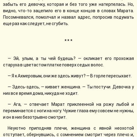
забыть его девочку, которая и без того уже натерпелась. Но,
видно, что-то зацепило его в конце концов в словах Марата.
Посомневался, помолчал и назвал адрес, попросив подумать
еще раз как следует, не сгубить.
* * *
— Эй, улым, а ты чей будешь? — окликает его прохожая
старуха в цветастом платке поверх седых волос.
— Я к Ахмеровым, они же здесь живут? — В горле пересыхает.
— Здесь-здесь, — кивает женщина. — Ты постучи. Девочка у
них все время дома, никуда не ходит.
— Ага, — отвечает Марат приклеенной на рожу лыбой и
переминается с ноги на ногу. Чужие глаза ему совсем не нужны,
и он в них безотрывно смотрит.
Неуютно приподняв плечи, женщина с явной неохотой
отступает, обернувшись, с сомнением смотрит через плечо и,