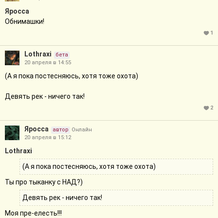
Яросса
Обнимашки!
1
Lothraxi
бета
20 апреля в 14:55
(А я пока постесняюсь, хотя тоже охота)
Девять рек - ничего так!
2
Яросса
автор
Онлайн
20 апреля в 15:12
Lothraxi
(А я пока постесняюсь, хотя тоже охота)
Ты про тыканку с НАД?)
Девять рек - ничего так!
Моя пре-елесть!!!