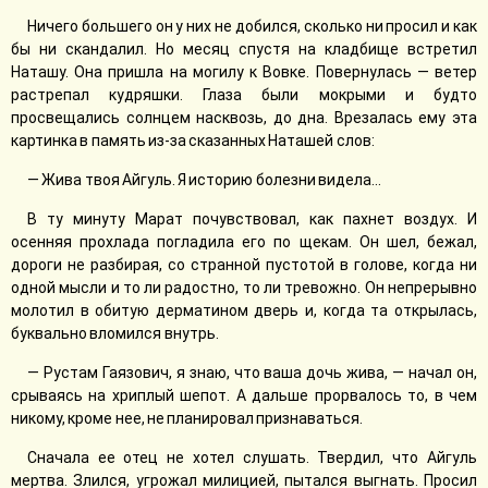
Ничего большего он у них не добился, сколько ни просил и как
бы ни скандалил. Но месяц спустя на кладбище встретил
Наташу. Она пришла на могилу к Вовке. Повернулась — ветер
растрепал кудряшки. Глаза были мокрыми и будто
просвещались солнцем насквозь, до дна. Врезалась ему эта
картинка в память из-за сказанных Наташей слов:
— Жива твоя Айгуль. Я историю болезни видела...
В ту минуту Марат почувствовал, как пахнет воздух. И
осенняя прохлада погладила его по щекам. Он шел, бежал,
дороги не разбирая, со странной пустотой в голове, когда ни
одной мысли и то ли радостно, то ли тревожно. Он непрерывно
молотил в обитую дерматином дверь и, когда та открылась,
буквально вломился внутрь.
— Рустам Гаязович, я знаю, что ваша дочь жива, — начал он,
срываясь на хриплый шепот. А дальше прорвалось то, в чем
никому, кроме нее, не планировал признаваться.
Сначала ее отец не хотел слушать. Твердил, что Айгуль
мертва. Злился, угрожал милицией, пытался выгнать. Просил