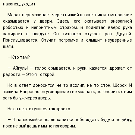
наконец, уходит.
Марат перемахивает через низкий штакетник и в мгновение
оказывается у двери. Здесь его окатывает внезапной
робостью и непонятным страхом, и поднятая вверх рука
замирает в воздухе. Он тихонько стукает раз. Другой.
Прислушивается. Стучит погромче и слышит неуверенные
шаги.
— Кто там?
— Айгуль! — голос срывается, и руки, кажется, дрожат от
радости. — Это я... открой.
Но в ответ доносится не то всхлип, не то стон. Шорох. И
тишина. Напрасно он уговаривает не молчать, поговорить с ним
хотя бы уж через дверь.
Но он не отступится так просто.
— Я на скамейке возле калитки тебя ждать буду и не уйду,
пока не выйдешь и мы не поговорим.