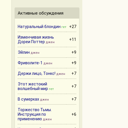
Активные обсуждения
Натуральный блондин
+27
гет
Изменчивая жизнь
+11
Дореи Поттер
джен
Эйлин
+9
джен
Фриволите-1
+9
джен
Держи лицо, Тонкс!
+7
джен
Этот жестокий
+7
волшебный мир
гет
В сумерках
+7
джен
Торжество Тьмы.
Инструкция по
+6
применению
джен