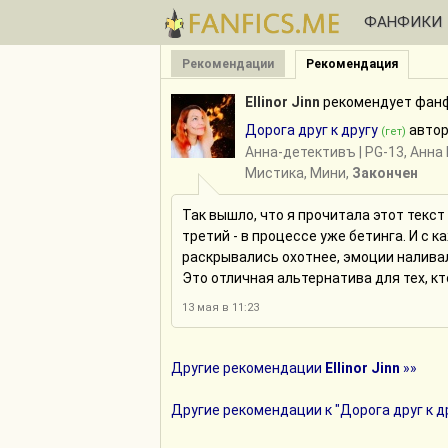
ФАНФИКИ
Рекомендации
Рекомендация
Ellinor Jinn
рекомендует фанф
Дорога друг к другу
авто
(гет)
Анна-детективъ
| PG-13, Анн
Мистика, Мини,
Закончен
Так вышло, что я прочитала этот текст 
третий - в процессе уже бетинга. И с 
раскрывались охотнее, эмоции налива
Это отличная альтернатива для тех, кто
13 мая в 11:23
Другие рекомендации
Ellinor Jinn
»»
Другие рекомендации к "Дорога друг к др