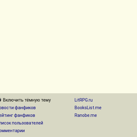
Включить
тёмную
тему
LitRPG.ru
овости фанфиков
BooksList.me
ейтинг фанфиков
Ranobe.me
писок пользователей
омментарии