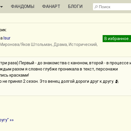
ФАНДОМЫ
ФАНАРТ
БЛОГИ
ик:
ра
Isur
а Миронова/Яков Штольман, Драма, Исторический,
три раза) Первый - до знакомства с каноном, второй - в процессе 
каждым разом я словно глубже проникала в текст, персонажи
лись красками!
 не принял 2 сезон. Это венец долгой дороги друг к другу. 🫂
угу" »»