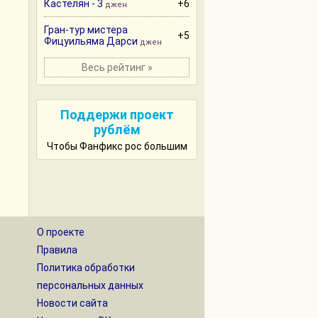
Кастелян - 3
+6
джен
Гран-тур мистера
+5
Фицуильяма Дарси
джен
Весь рейтинг »
Поддержи проект
рублём
Чтобы Фанфикс рос большим
О проекте
Правила
Политика обработки
персональных данных
Новости сайта