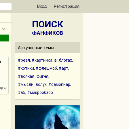
Вход
Регистрация
ПОИСК
ФАНФИКОВ
Актуальные темы
#реал
,
#картинки_в_блогах
,
и
#котики
,
#флешмоб
,
#арт
,
#всякая_фигня
,
#мысли_вслух
,
#самопиар
,
4
#в5
,
#микрообзор