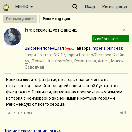
МЕНЮ
Вход
Регистрация
Рекомендации
Рекомендация
Isra
рекомендует фанфик:
Высокий потенциал
автора
imperialprincess
(слэш)
Гарри Поттер
| NC-17, Гарри Поттер/Северус Снейп
>>
, Драма, Hurt/comfort, Романтика, Ангст, Макси,
Закончен
Если вы любите фанфики, в которых напряжение не
отпускает до самой последней прочитанной буквы, этот
фик для вас. Отличная, написанная превосходным языком
история с неимоверно вканонными и крутыми героями.
Рекомендую от всего сердца.
8
13 июня в 19:03
Другие рекомендации
Isra
»»