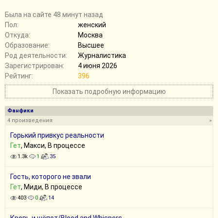
Былa на сайте 48 минут назад
Пол:
женский
Откуда:
Москва
Образование:
Высшее
Род деятельности:
Журналистика
Зарегистрирован:
4 июня 2026
Рейтинг:
396
Показать подробную информацию
Фанфики
4 произведения
»
Горький привкус реальности
Гет
, Макси, В процессе
1.3k
1
35
Гость, которого не звали
Гет
, Миди, В процессе
403
0
14