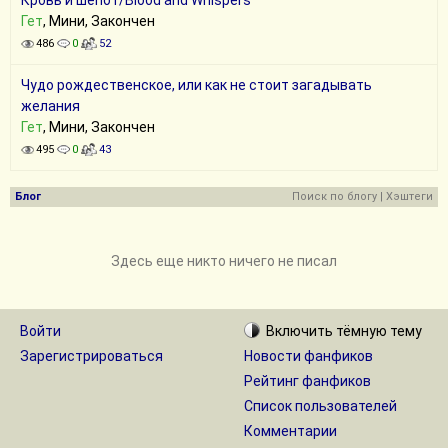
Кровь и шёпот/Blood and Whispers
Гет
, Мини, Закончен
486
0
52
Чудо рождественское, или как не стоит загадывать
желания
Гет
, Мини, Закончен
495
0
43
Блог
Поиск по блогу
|
Хэштеги
Здесь еще никто ничего не писал
Войти
Включить
тёмную
тему
Зарегистрироваться
Новости фанфиков
Рейтинг фанфиков
Список пользователей
Комментарии