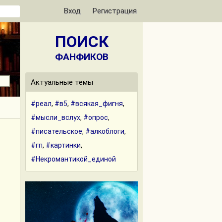
Вход
Регистрация
ПОИСК
ФАНФИКОВ
Актуальные темы
#реал
,
#в5
,
#всякая_фигня
,
#мысли_вслух
,
#опрос
,
#писательское
,
#алкоблоги
,
#гп
,
#картинки
,
#Некромантикой_единой