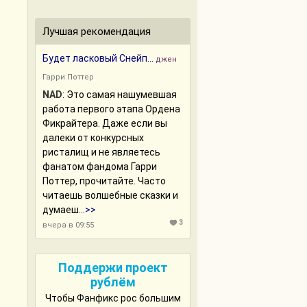
Лучшая рекомендация
Будет ласковый Снейп...
джен
Гарри Поттер
NAD
:
Это самая нашумевшая
работа первого этапа Ордена
Фикрайтера. Даже если вы
далеки от конкурсных
ристалищ и не являетесь
фанатом фандома Гарри
Поттер, прочитайте. Часто
читаешь волшебные сказки и
думаеш
...>>
3
вчера в 09:55
Поддержи проект
рублём
Чтобы Фанфикс рос большим