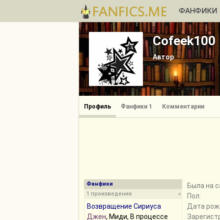
ФАНФИКИ
Cofeek100
Автор
Профиль
Фанфики 1
Комментарии
Фанфики
Былa на с
1 произведение
»
Пол:
Возвращение Сириуса
Дата рож
Джен
, Миди, В процессе
Зарегист