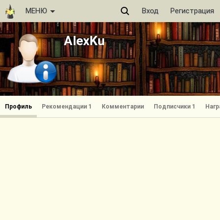
МЕНЮ
Вход
Регистрация
AlexKu
Профиль
Рекомендации 1
Комментарии
Подписчики 1
Нагр