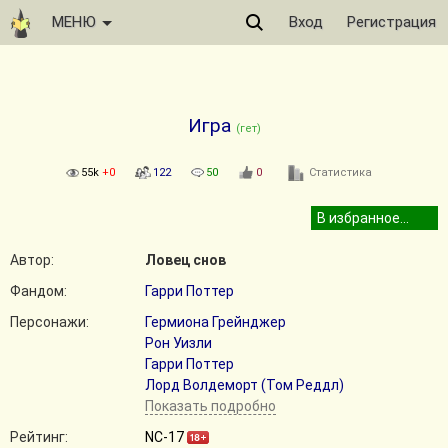
МЕНЮ
Вход
Регистрация
Игра
(гет)
55k
+0
122
50
0
Статистика
Автор:
Ловец снов
Фандом:
Гарри Поттер
Персонажи:
Гермиона Грейнджер
Рон Уизли
Гарри Поттер
Лорд Волдеморт (Том Реддл)
Показать подробно
Рейтинг:
NC-17