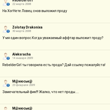
RebelderGirl
22 марта 2008
На ХогНете Ловец снов выложил проду
Zolotay Drakonixa
30 марта 2008
У мя один вопрос.Когда уважаемый аффтар выложит проду?
Aleksracha
14 января 2009
RebelderGirl ты говорила есть прода? Дай ссылку пожалуйста!
М@нюськ@
23 февраля 2009
Замечательный фик!!! Жалко, что нет проды.....
М@нюськ@