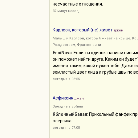
несчастные отношения.
37 минут назад
Карлсон, который (не) живёт
джен
Малыш и Карлсон, который живёт на крыше
,
Ко
Рождеством
,
Франкенвини
EnniNova
: Если ты одинок, напиши письмо
он поможет найти друга. Каким он будет
именно таким, какой нужен тебе. Даже ес
землистый цвет лица и грубые швы по все
сегодня в 08:55
Асфиксия
джен
Звёздные войны
ЯблочныйБанан
: Прикольный фанфик пр
алергика
сегодня в 07:08