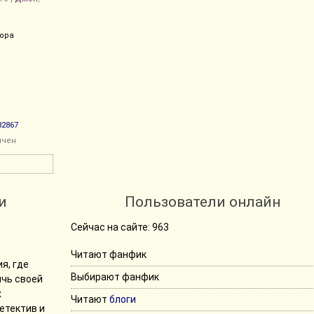
ора
t32867
нчен
и
Пользователи онлайн
Сейчас на сайте: 963
Читают фанфик
я, где
Выбирают фанфик
чь своей
х
Читают
блоги
етектив и