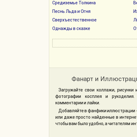
Средиземье Толкина
В
Песнь Льда и Огня
И
Сверхъестественное
Л
Однажды в сказке
О
Фанарт и Иллюстрац
Загружайте свои коллажи, рисунки и
фотографии косплея и рукоделия.
комментарии и лайки.
Добавляйте в фанфики иллюстрации -
или даже просто найденные в интернет
чтобы вам было удобно, а читателям ин