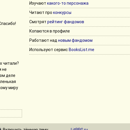
Изучают
какого-то персонажа
Читают про
конкурсы
Смотрят
рейтинг фандомов
Спасибо!
Копаются в профиле
Работают над
новым фандомом
Используют сервис
BooksList.me
ях читали?
м не
мом деле
аленькая
кому миру
Включить
тёмную
тему
LitRPG.ru