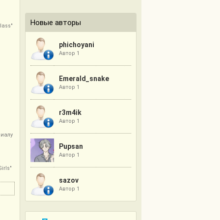
Новые авторы
lass"
phichoyani
Автор 1
Emerald_snake
Автор 1
r3m4ik
Автор 1
иалу
Pupsan
Автор 1
rls"
sazov
Автор 1