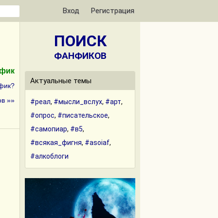
Вход
Регистрация
ПОИСК
ФАНФИКОВ
нфик
Актуальные темы
фик?
в »»
#реал
,
#мысли_вслух
,
#арт
,
#опрос
,
#писательское
,
#самопиар
,
#в5
,
#всякая_фигня
,
#asoiaf
,
#алкоблоги