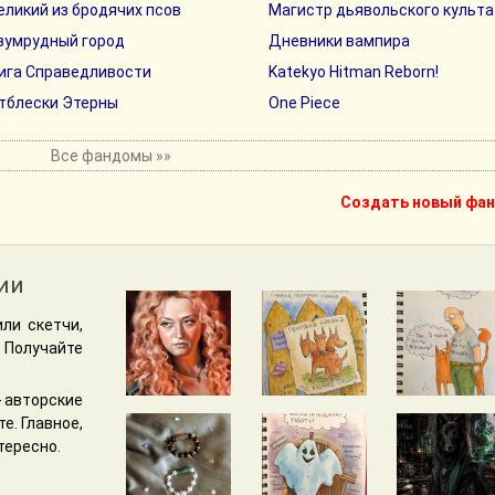
еликий из бродячих псов
Магистр дьявольского культа
зумрудный город
Дневники вампира
ига Справедливости
Katekyo Hitman Reborn!
тблески Этерны
One Piece
Все фандомы »»
Создать новый фа
ии
ли скетчи,
 Получайте
 авторские
е. Главное,
тересно.