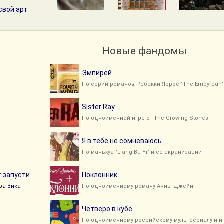
свой арт
Новые фандомы
Эмпирей
По серии романов Ребекки Яррос "The Empyrean"
Sister Ray
По одноименной игре от The Growing Stones
Я в тебе не сомневаюсь
По маньхуа "Liang Bu Yi" и ее экранизации
: запусти
Поклонник
ра
Вика
По одноименному роману Анны Джейн
Четверо в кубе
По одноимённому российскому мультсериалу и и