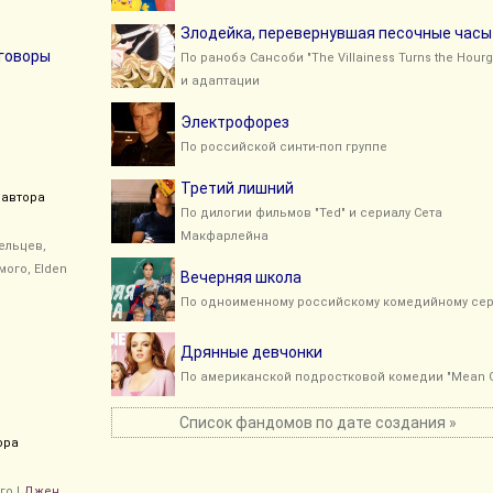
Злодейка, перевернувшая песочные часы
говоры
По ранобэ Сансоби "The Villainess Turns the Hourg
и адаптации
Электрофорез
По российской синти-поп группе
Третий лишний
автора
По дилогии фильмов "Ted" и сериалу Сета
Макфарлейна
ельцев
,
мого
,
Elden
Вечерняя школа
По одноименному российскому комедийному сер
Дрянные девчонки
По американской подростковой комедии "Mean Gi
Список фандомов по дате создания »
ора
го
|
Джен
,