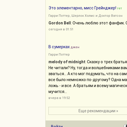
Это элементарно, мисс Грейнджер!
гет
Гарри Поттер
,
Шерлок Холмс и Доктор Ватсон
Gordon Bell
: Очень люблю этот фанфик. 
сегодня в 01:51
В сумерках
джен
Гарри Поттер
melody of midnight
: Сказку о трех брать
Не читали? Ну, тогда и волшебниками ва
зваться... А кто мог подумать, что на са
все было немножко по-другому? Одна м
ложь - и все. А братьям и всему магичес
мучится...
вчера в 19:52
Еще рекомендации »
Войти