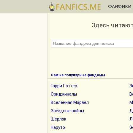
ФАНФИКИ
Здесь читаю
Самые популярные фандомы
Гарри Поттер
З
Ориджиналы
В
Вселенная Марвел
М
Звёздные войны
Д
Шерлок
Л
Наруто
G