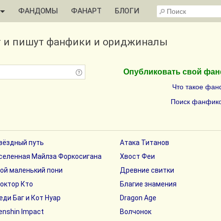
ФАНДОМЫ
ФАНАРТ
БЛОГИ
т и пишут фанфики и ориджиналы
Опубликовать свой фа
Что такое фан
Поиск фанфико
вёздный путь
Атака Титанов
селенная Майлза Форкосигана
Хвост Феи
ой маленький пони
Древние свитки
октор Кто
Благие знамения
еди Баг и Кот Нуар
Dragon Age
enshin Impact
Волчонок