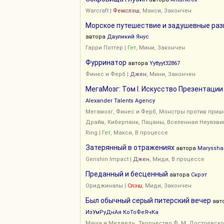
Warcraft
|
Фемслэш
, Макси, Закончен
Морское путешествие и задушевные раз
автора
Двуликий Янус
Гарри Поттер
|
Гет
, Мини, Закончен
Фурринатор
автора
Yyttyyt32867
Финес и Ферб
|
Джен
, Мини, Закончен
МегаМозг: Том I. Искусство Презентации
Alexander Talents Agency
Мегамозг
,
Финес и Ферб
,
Монстры против приш
Драйв
,
Киберпанк
,
Пацаны
,
Вселенная Неуязви
Ring
|
Гет
, Макси, В процессе
Затерянный в отражениях
автора
Maryssha
Genshin Impact
|
Джен
, Миди, В процессе
Преданный и бесценный
автора
Скрэт
Ориджиналы
|
Слэш
, Миди, Закончен
Был обычный серый питерский вечер
авт
ИзУмРуДнАя КоТоФеЯчКа
Маша и Медведь
,
Творчество Ф. М. Достоевско