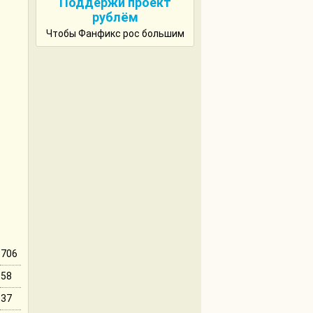
Поддержи проект
рублём
Чтобы Фанфикс рос большим
706
58
37