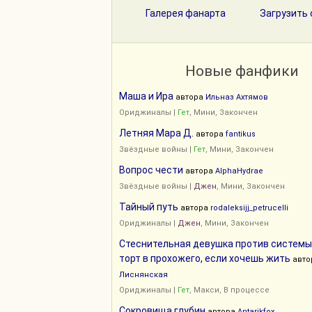
Галерея фанарта
Загрузить 
Новые фанфики
Маша и Ира
автора
Ильназ Ахтямов
Ориджиналы
|
Гет
, Мини, Закончен
Летняя Мара Д.
автора
fantikus
Звёздные войны
|
Гет
, Мини, Закончен
Вопрос чести
автора
AlphaHydrae
Звёздные войны
|
Джен
, Мини, Закончен
Тайный путь
автора
rodaleksijj_petrucelli
Ориджиналы
|
Джен
, Мини, Закончен
Стеснительная девушка против системы
торт в прохожего, если хочешь жить
авто
Лиснянская
Ориджиналы
|
Гет
, Макси, В процессе
Сокровища глубин
автора
Antarikfox