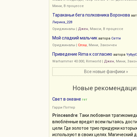
Мини, В процессе
Тараканьи бега полковника Воронова
авт
Лирика_228
Ориджиналы
|
Джен
, Макси, В процессе
Мой сладкий мальчик
автора
Сетти
Ориджиналы
|
Слэш
, Мини, Закончен
Приведение Rima к согласию
автора
Yyttyy
Warhammer 40.000
,
Rimworld
|
Джен
, Мини, Зако
Все новые фанфики »
Новые рекомендаци
Свет в океане
гет
Гарри Поттер
Princeandre
: Таки любовная трагикомеди
влюблённые вредят всем пытаясь дости
цели. Где золотое трио придурки которы
используют в своих целях. Магический д