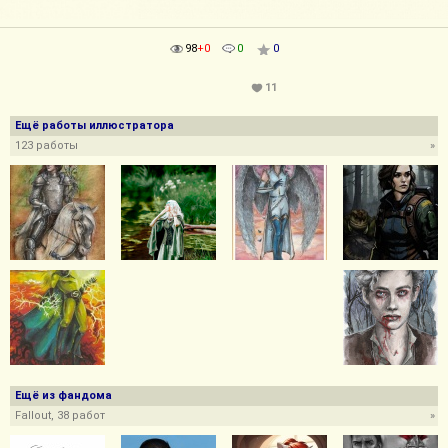
98
+0
0
0
11
Ещё работы иллюстратора
123 работы
»
Ещё из фандома
Fallout, 38 работ
»