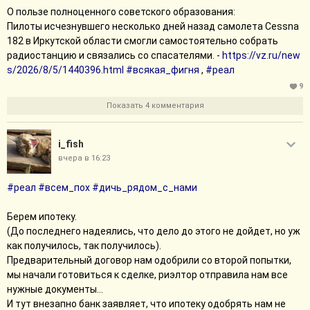
О пользе полноценного советского образования:
Пилоты исчезнувшего несколько дней назад самолета Cessna
182 в Иркутской области смогли самостоятельно собрать
радиостанцию и связались со спасателями. -
https://vz.ru/new
s/2026/8/5/1440396.html
#всякая_фигня
,
#реал
9
Показать 4 комментария
i_fish
вчера в 16:23
#реал
#всем_пох
#дичь_рядом_с_нами
Берем ипотеку.
(До последнего надеялись, что дело до этого не дойдет, но уж
как получилось, так получилось).
Предварительный договор нам одобрили со второй попытки,
мы начали готовиться к сделке, риэлтор отправила нам все
нужные документы...
И тут внезапно банк заявляет, что ипотеку одобрять нам не