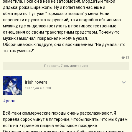
заметила. Пока он в нее не затормозил. Мордатый такой
Свернуть сообщение
дядька: рожа шире жопы. Ну и попытался нас еще и
обматерить. Тут уже "тормоза отказали" у меня. Если
перевести с русского на русский, то я подробно объяснила
мужику, где он должен вступать в противоестественные
отношения со своим транспортным средством. Почему-то
мужик замолчал, покраснел и молча уехал.
Оборачиваюсь к подруге, она с восхищением: "Не думала, что
ты так умеешь!"
13
Показать 7 комментариев
irish rovers
сегодня в 18:30
#реал
Всё-таки коммерческие походы очень расхолаживают. Я
провела сорок минут в пятерочке, чтобы понять, что мы будем
есть на 7 приемов пищи в небольшом походике.
Осталось одолжить или купить джетбойл сегодня и закинуть