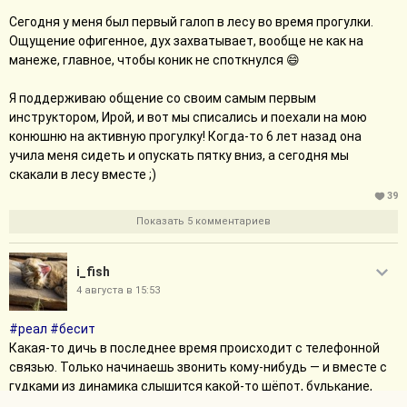
Сегодня у меня был первый галоп в лесу во время прогулки.
Ощущение офигенное, дух захватывает, вообще не как на
манеже, главное, чтобы коник не споткнулся 😄
Я поддерживаю общение со своим самым первым
инструктором, Ирой, и вот мы списались и поехали на мою
конюшню на активную прогулку! Когда-то 6 лет назад она
учила меня сидеть и опускать пятку вниз, а сегодня мы
скакали в лесу вместе ;)
39
Показать 5 комментариев
i_fish
4 августа в 15:53
#реал
#бесит
Какая-то дичь в последнее время происходит с телефонной
связью. Только начинаешь звонить кому-нибудь — и вместе с
гудками из динамика слышится какой-то шёпот, булькание,
звуки непонятные: "Бъльбтльбь, вьбьввь" и тому подобное.