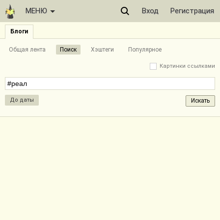
МЕНЮ
Вход
Регистрация
Блоги
Общая лента
Поиск
Хэштеги
Популярное
Картинки ссылками
До даты