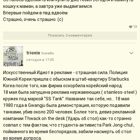
кошку к маман, а завтра уже выдвигаемся.
Впервые пойдем в пвд вдвоём.
Страшно, очень страшно. (с)
13
Показать 2 комментария
trionix
Онлайн
сегодня в 17:05
Искусственный Идиот в рекламе - страшная сила. Полиция
Южной Кореи пришла с обыском в штаб-квартиру Starbucks
Korea после того, как фирма оскорбила корейский народ:
18 мая была запущена реклама нержавеющих ( stainless-steel )
кружек под маркой “SS Tank”. Название так себе, но... 18 мая
1980 года в Gwangju была демонстрация, которую подавили
танками, убив около 200 человек. Более того, девиз рекламной
компании Thwack on the desk (Ударь об стол) как-то странно
совпал с тем фактом, что студента-активиста Park Jong-chul ,
пойманного во время беспорядков, забили насмерть об стол
во время допроса.