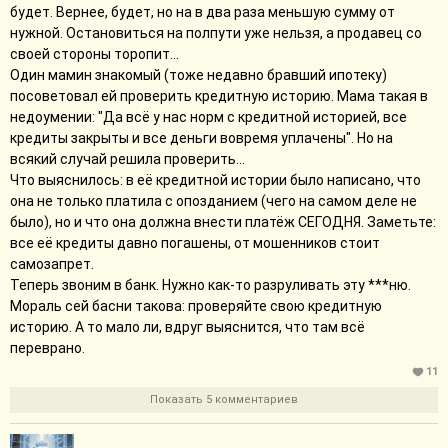
будет. Вернее, будет, но на в два раза меньшую сумму от
нужной. Остановиться на полпути уже нельзя, а продавец со
своей стороны торопит...
Один мамин знакомый (тоже недавно бравший ипотеку)
посоветовал ей проверить кредитную историю. Мама такая в
недоумении: "Да всё у нас норм с кредитной историей, все
кредиты закрыты и все деньги вовремя уплачены". Но на
всякий случай решила проверить...
Что выяснилось: в её кредитной истории было написано, что
она не только платила с опозданием (чего на самом деле не
было), но и что она должна внести платёж СЕГОДНЯ. Заметьте:
все её кредиты давно погашены, от мошенников стоит
самозапрет.
Теперь звоним в банк. Нужно как-то разруливать эту ***ню.
Мораль сей басни такова: проверяйте свою кредитную
историю. А то мало ли, вдруг выяснится, что там всё
переврано.
11
Показать 5 комментариев