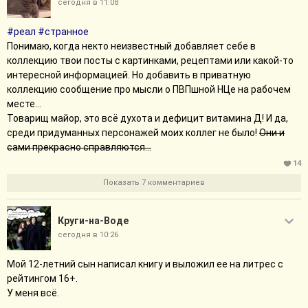
зрения. Плохая только с той, что я теперь живу загородом за
сегодня в 11:08
тридевять земель…
Ещё и стройку штормит, как будто бы фиговое время работу
#реал
#странное
менять.
Понимаю, когда некто неизвестный добавляет себе в
коллекцию твои посты с картинками, рецептами или какой-то
Свернуть сообщение
интересной информацией. Но добавить в приватную
коллекцию сообщение про мысли о ПВПшной НЦе на рабочем
месте...
Товарищ майор, это всё духота и дефицит витамина Д! И да,
среди придуманных персонажей моих коллег не было!
Они и
сами прекрасно справляются...
14
Показать 7 комментариев
Круги-на-Воде
сегодня в 10:26
Мой 12-летний сын написал книгу и выложил ее на литрес с
рейтингом 16+.
У меня всё.