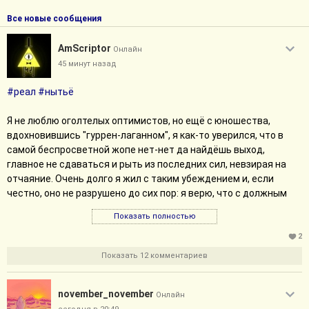
Все новые сообщения
AmScriptor
Онлайн
45 минут назад
#реал
#нытьё
Я не люблю оголтелых оптимистов, но ещё с юношества,
вдохновившись "гуррен-лаганном", я как-то уверился, что в
самой беспросветной жопе нет-нет да найдёшь выход,
главное не сдаваться и рыть из последних сил, невзирая на
отчаяние. Очень долго я жил с таким убеждением и, если
честно, оно не разрушено до сих пор: я верю, что с должным
количеством упорства можно прорваться через всё что
Показать полностью
угодно.
2
Проблема в том, что в последние месяцы как назло мало что
Показать 12 комментариев
вокруг меня это упорство поддерживает, а внутреннего
топлива уже не хватает. Хрен с ними с плохими новостями -
november_november
давно уже плохие, с 2020, я бы справился с ними, будь рядом
Онлайн