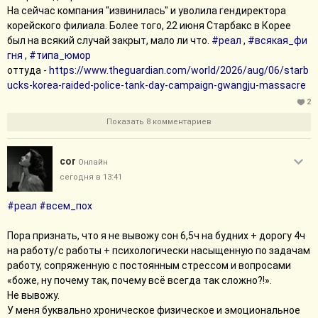
На сейчас компания "извинилась" и уволила гендиректора
корейского филиала. Более того, 22 июня Старбакс в Корее
был на всякий случай закрыт, мало ли что.
#реал
,
#всякая_фи
гня
,
#типа_юмор
оттуда -
https://www.theguardian.com/world/2026/aug/06/starb
ucks-korea-raided-police-tank-day-campaign-gwangju-massacre
2
Показать 8 комментариев
cor
Онлайн
сегодня в 13:41
#реал
#всем_пох
Пора признать, что я не вывожу сон 6,5ч на будних + дорогу 4ч
на работу/с работы + психологически насыщенную по задачам
работу, сопряженную с постоянным стрессом и вопросами
«боже, ну почему так, почему всё всегда так сложно?!».
Не вывожу.
У меня буквально хроническое физическое и эмоциональное