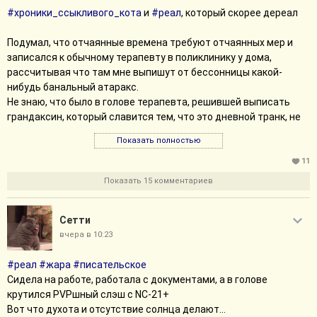
#хроники_ссыкливого_кота
и
#реал
, который скорее дереал
Подумал, что отчаянные времена требуют отчаянных мер и
записался к обычному терапевту в поликлинику у дома,
рассчитывая что там мне выпишут от бессонницы какой-
нибудь банальный атаракс.
Не знаю, что было в голове терапевта, решившей выписать
грандаксин, который славится тем, что это дневной транк, не
вызывающей сонливости, но от безысходности купил и выпил
Показать полностью
таблетку.
Спойлер: не помогло.
11
Показать 15 комментариев
До этого спал 3 часа. Вчера лег и крутился как обычно 1,5 часа,
прежде чем заснуть. И приснилось мне, что я проверяю людей,
Сетти
выходящих из автобуса. Это какая-то группа сомнительных
личностей, автобус похож на автозак, с решетками такой. И я
вчера в 10:23
заглядываю всем выходящим в морды, пытаясь вычислить
#реал
#жара
#писательское
намерения, все довольно бодро выходят. И остается один в
Сидела на работе, работала с документами, а в голове
дальнем углу. Я его окрикиваю и не получаю никакой реакции.
крутился PVPшный слэш с NC-21+
Забираюсь в автобус, но как только подхожу к нему, кто-то
Вот что духота и отсутствие солнца делают...
сзади говорит: он мертвец (именно это слово, не свойственное