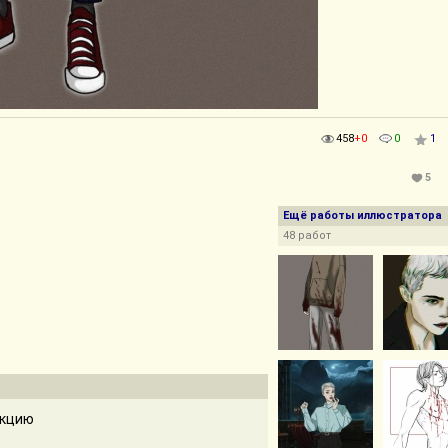
458
+0
0
1
5
Ещё работы иллюстратора
48 работ
екцию