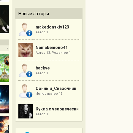
Новые авторы
makedonskiy123
Автор 1
Namakemono41
»
Автор 13, Редактор 1
backve
Автор 1
Сонный_Сказочник
Иллюстратор 13
Кукла с человеческим лицом
Автор 1