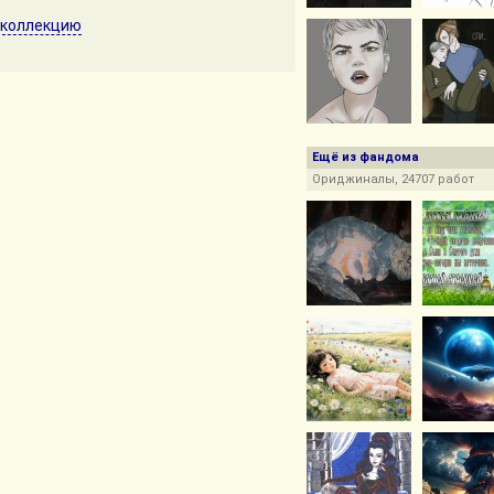
 коллекцию
Ещё из фандома
Ориджиналы, 24707 работ