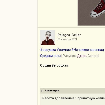
Pelagea-Geller
30 января 2021
#девушка
#вампир
#Неприкосновенная
Ориджиналы
| Рисунок,
Джен
, General
София Высоцкая
Коллекции
Работа добавлена в 1 приватную колл