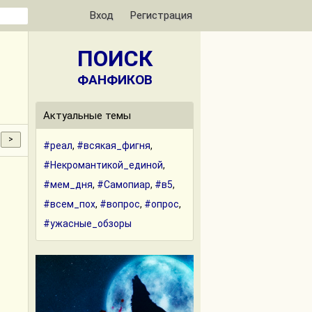
Вход
Регистрация
ПОИСК
ФАНФИКОВ
Актуальные темы
#реал
,
#всякая_фигня
,
#Некромантикой_единой
,
#мем_дня
,
#Самопиар
,
#в5
,
#всем_пох
,
#вопрос
,
#опрос
,
#ужасные_обзоры