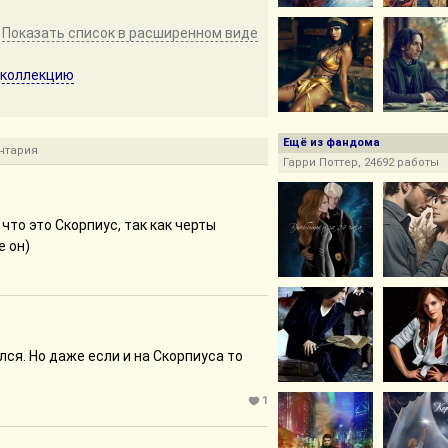
Показать список в расширенном виде
 коллекцию
Ещё из фандома
нтария
Гарри Поттер, 24692 работы
 что это Скорпиус, так как черты
е он)
лся. Но даже если и на Скорпиуса то
1