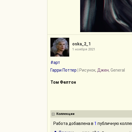
oska_2_1
1 ноября 2021
#арт
Гарри Поттер
| Рисунок,
Джен
, General
Том Фелтон
Коллекции
Работа добавлена в
1
публичную коллек