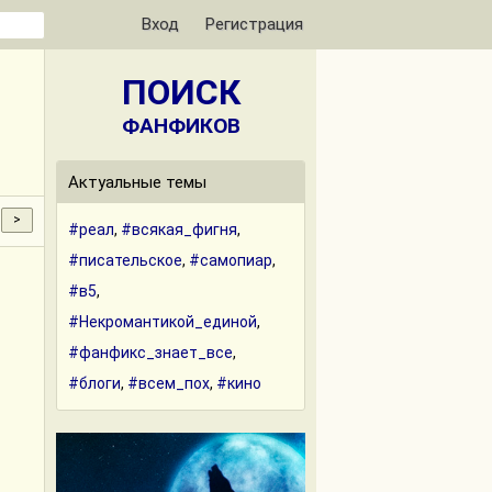
Вход
Регистрация
ПОИСК
ФАНФИКОВ
Актуальные темы
#реал
,
#всякая_фигня
,
#писательское
,
#самопиар
,
#в5
,
#Некромантикой_единой
,
#фанфикс_знает_все
,
#блоги
,
#всем_пох
,
#кино