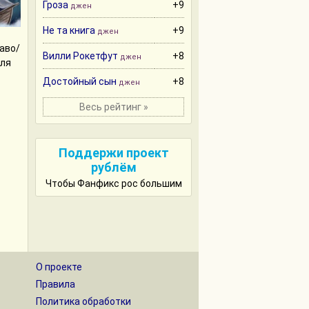
Гроза
+9
джен
Не та книга
+9
джен
аво/
Вилли Рокетфут
+8
джен
для
Достойный сын
+8
джен
Весь рейтинг »
Поддержи проект
рублём
Чтобы Фанфикс рос большим
О проекте
Правила
Политика обработки