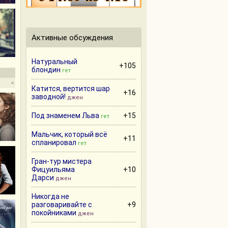
Активные обсуждения
Натуральный
+105
блондин
гет
»
Катится, вертится шар
+16
заводной!
джен
Под знаменем Льва
+15
гет
Мальчик, который всё
+11
спланировал
гет
Гран-тур мистера
Фицуильяма
+10
Дарси
джен
Никогда не
разговаривайте с
+9
покойниками
джен