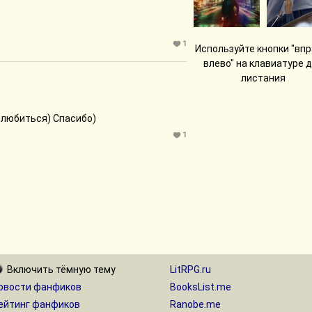
1
Используйте кнопки "впр
влево" на клавиатуре 
листания
 влюбиться) Спасибо)
1
Включить
тёмную
тему
LitRPG.ru
овости фанфиков
BooksList.me
ейтинг фанфиков
Ranobe.me