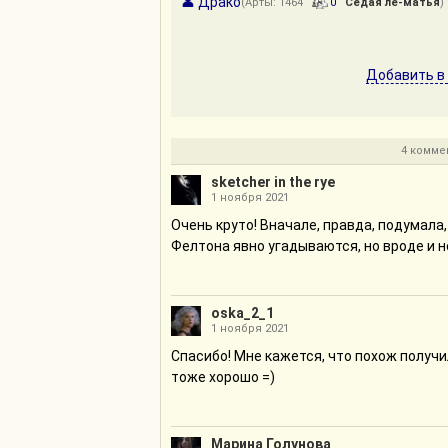
👤 Драко
(Арты: 1464
0
Седая ле-матья
)
Добавить в
4 комме
sketcher in the rye
1 ноября 2021
Очень круто! Вначале, правда, подумала,
Фелтона явно угадываются, но вроде и н
oska_2_1
1 ноября 2021
Спасибо! Мне кажется, что похож получи
тоже хорошо =)
Марина Голунова