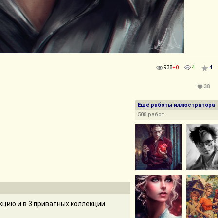
938
+0
4
4
38
Ещё работы иллюстратора
508 работ
цию и в 3 приватных коллекции