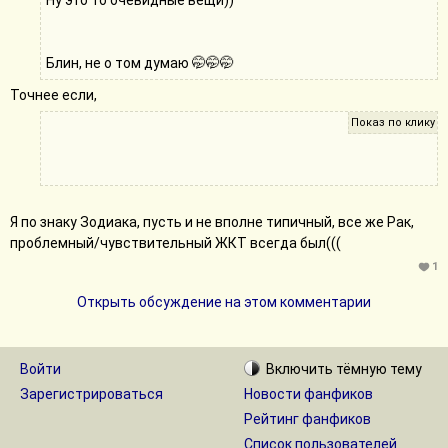
Ну это то очевидные вещи))
Блин, не о том думаю 🤭🤭🤭
Точнее если,
для мазания ануса... Когда после поноса -
бывает прям больно, а сия хЫтрость
помогает)))
Я по знаку Зодиака, пусть и не вполне типичный, все же Рак,
проблемный/чувствительный ЖКТ всегда был(((
1
Открыть обсуждение на этом комментарии
Войти
Включить
тёмную
тему
Зарегистрироваться
Новости фанфиков
Рейтинг фанфиков
Список пользователей