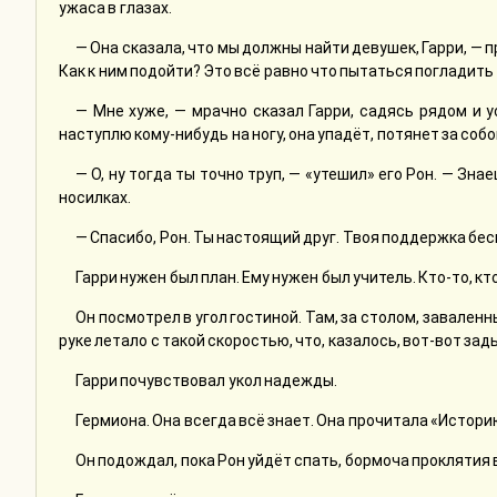
ужаса в глазах.
— Она сказала, что мы должны найти девушек, Гарри, — 
Как к ним подойти? Это всё равно что пытаться погладить
— Мне хуже, — мрачно сказал Гарри, садясь рядом и 
наступлю кому-нибудь на ногу, она упадёт, потянет за собо
— О, ну тогда ты точно труп, — «утешил» его Рон. — Зн
носилках.
— Спасибо, Рон. Ты настоящий друг. Твоя поддержка бес
Гарри нужен был план. Ему нужен был учитель. Кто-то, кт
Он посмотрел в угол гостиной. Там, за столом, заваленн
руке летало с такой скоростью, что, казалось, вот-вот зад
Гарри почувствовал укол надежды.
Гермиона. Она всегда всё знает. Она прочитала «Историю
Он подождал, пока Рон уйдёт спать, бормоча проклятия 