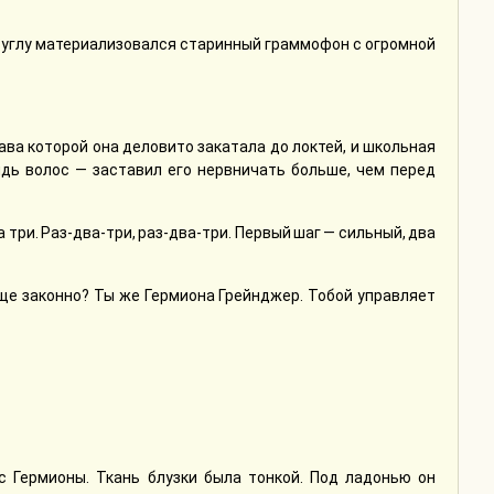
в углу материализовался старинный граммофон с огромной
ава которой она деловито закатала до локтей, и школьная
ядь волос — заставил его нервничать больше, чем перед
а три. Раз-два-три, раз-два-три. Первый шаг — сильный, два
бще законно? Ты же Гермиона Грейнджер. Тобой управляет
с Гермионы. Ткань блузки была тонкой. Под ладонью он