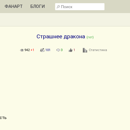
ФАНАРТ
БЛОГИ
Страшнее дракона
(гет)
942
+1
101
3
1
Статистика
сть