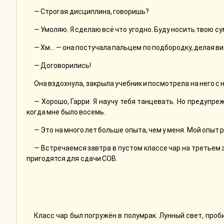
— Строгая дисциплина, говоришь?
— Умоляю. Я сделаю всё что угодно. Буду носить твою с
— Хм… — она постучала пальцем по подбородку, делая в
— Договорились!
Она вздохнула, закрыла учебник и посмотрела на него с
— Хорошо, Гарри. Я научу тебя танцевать. Но предупре
когда мне было восемь.
— Это на много лет больше опыта, чем у меня. Мой опыт 
— Встречаемся завтра в пустом классе чар на третьем э
пригодятся для сдачи СОВ.
Класс чар был погружён в полумрак. Лунный свет, про