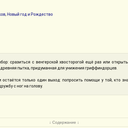
ков
,
Новый год и Рождество
бор: сразиться с венгерской хвосторогой ещё раз или открыт
то древняя пытка, придуманная для унижения гриффиндорцев.
и остаётся только один выход: попросить помощи у той, кто зн
ружбу с ног на голову.
↓ Содержание ↓