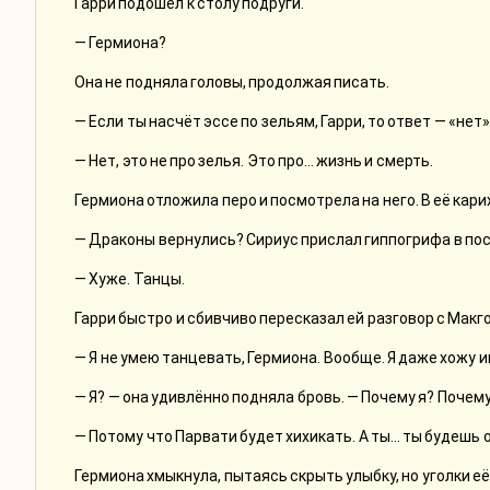
Гарри подошёл к столу подруги.
— Гермиона?
Она не подняла головы, продолжая писать.
— Если ты насчёт эссе по зельям, Гарри, то ответ — «нет
— Нет, это не про зелья. Это про… жизнь и смерть.
Гермиона отложила перо и посмотрела на него. В её кари
— Драконы вернулись? Сириус прислал гиппогрифа в по
— Хуже. Танцы.
Гарри быстро и сбивчиво пересказал ей разговор с Макг
— Я не умею танцевать, Гермиона. Вообще. Я даже хожу 
— Я? — она удивлённо подняла бровь. — Почему я? Почему
— Потому что Парвати будет хихикать. А ты… ты будешь о
Гермиона хмыкнула, пытаясь скрыть улыбку, но уголки её