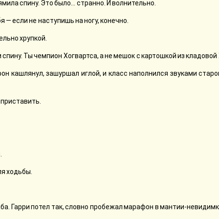
рямила спину. Это было… странно. И волнительно.
бя — если не наступишь на ногу, конечно.
ельно хрупкой.
 спину. Ты чемпион Хогвартса, а не мешок с картошкой из кладовой
фон кашлянул, зашуршал иглой, и класс наполнился звуками старо
— приставить.
.
ля ходьбы.
. Гарри потел так, словно пробежал марафон в мантии-невидимке. 