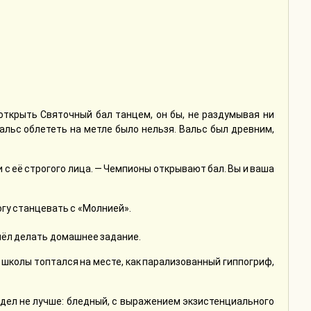
открыть Святочный бал танцем, он бы, не раздумывая ни
Вальс облететь на метле было нельзя. Вальс был древним,
 с её строгого лица. — Чемпионы открывают бал. Вы и ваша
огу станцевать с «Молнией».
шёл делать домашнее задание.
 школы топтался на месте, как парализованный гиппогриф,
ядел не лучше: бледный, с выражением экзистенциального