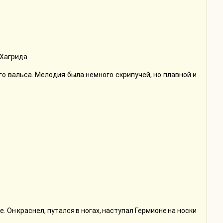
 Хагрида.
го вальса. Мелодия была немного скрипучей, но плавной и
Он краснел, путался в ногах, наступал Гермионе на носки