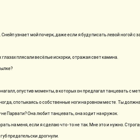
». Снейп узнает мой почерк, даже если я буду писать левой ногой с
х глазах плясали весёлые искорки, отражая свет камина.
сылке?
онагалл, опустив моменты, в которых он предлагал танцевать с мет
иногда, спотыкаясь о собственные ноги на ровном месте. Ты должн
 не Парвати? Она любит танцевать, она ходит на кружок.
рать на меня, если я сделаю что-то не так. Мне это и нужно. Стро
 губ предательски дрогнули.