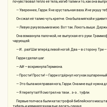
почувствовал тепло её тела, изгиб талии и то, как она вып
— Увереннее, Гарри. Я не хрустальная ваза. И не укушу те
Он сжал её талию чуть крепче. Она была мягкой и удивит
— Левую руку возьми в мою. Вот так. Локоть выше. Держи
Она взмахнула палочкой, не выпуская его руки. Граммо
чарующей.
— И… раз! Шаг вперёд левой ногой. Два — в сторону. Три 
Гарри сделал шаг.
— Ай! — вскрикнула Гермиона.
— Прости! Прости! — Гарри отдёрнул ногу как ошпаренный
— Это была моя правая нога, Гарри. Она мне ещё нужна д
— Я перепутал! Я смотрел на твои… э-э… туфли.
Первые полчаса были катастрофой библейского масштаба
туфель и извинялся каждые десять секунд.