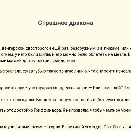
Страшнее дракона
с венгерской хвосторогой ещё раз, безоружным и в пижаме, или 
огнём, у него были шипы, и его можно было облететь на метле. 
ыми магами для пыток гриффиндорцев.
кгонагалл, сжав губы в такую тонкую линию, что они почти исчезли
росил Гарри, чувствуя, как холодеют ладони. — Или… с метлой? Я м
, от которого даже Волдеморт почувствовал бы себя неуютно и по
лать это достойно Гриффиндора. Я не позволю, чтобы чемпион моей
ыми щупальцами сжимает горло. В гостиной его ждал Рон. Он выгл