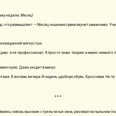
умку неделю. Месяц!
ид, что размышляет. — Месяц ношения сумки звучит заманчиво. Уч
 неожиданной мягкостью.
ждаю: я не профессионал. Я просто знаю теорию и имею немного 
равен нулю. Даже уходит в минус.
таже. В восемь вечера. И надень удобную обувь. Кроссовки. Не т
* * *
биваясь сквозь высокие стрельчатые окна, рисовал на пыльном по