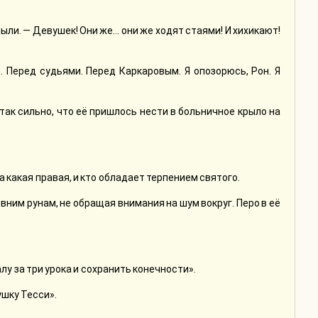
ыли. — Девушек! Они же… они же ходят стаями! И хихикают!
 Перед судьями. Перед Каркаровым. Я опозорюсь, Рон. Я
 так сильно, что её пришлось нести в больничное крыло на
 а какая правая, и кто обладает терпением святого.
евним рунам, не обращая внимания на шум вокруг. Перо в её
лу за три урока и сохранить конечности».
ушку Тесси».