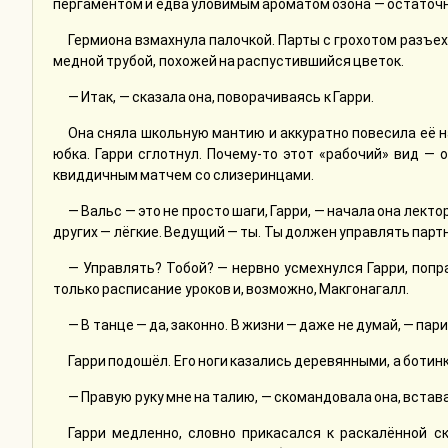
пергаментом и едва уловимым ароматом озона — остаточ
Гермиона взмахнула палочкой. Парты с грохотом разъе
медной трубой, похожей на распустившийся цветок.
— Итак, — сказала она, поворачиваясь к Гарри.
Она сняла школьную мантию и аккуратно повесила её на
юбка. Гарри сглотнул. Почему-то этот «рабочий» вид —
квиддичным матчем со слизеринцами.
— Вальс — это не просто шаги, Гарри, — начала она лекто
других — лёгкие. Ведущий — ты. Ты должен управлять парт
— Управлять? Тобой? — нервно усмехнулся Гарри, попр
только расписание уроков и, возможно, Макгонагалл.
— В танце — да, законно. В жизни — даже не думай, — пар
Гарри подошёл. Его ноги казались деревянными, а ботин
— Правую руку мне на талию, — скомандовала она, встав
Гарри медленно, словно прикасался к раскалённой ск