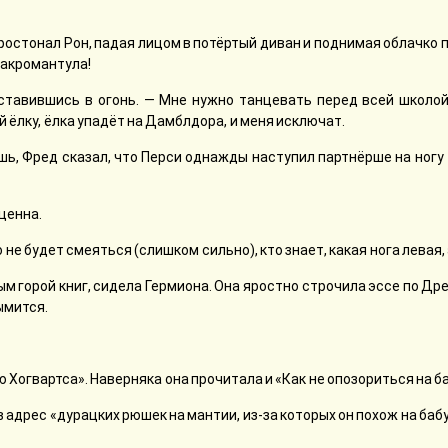
простонал Рон, падая лицом в потёртый диван и поднимая облачко п
 акромантула!
уставившись в огонь. — Мне нужно танцевать перед всей школой.
й ёлку, ёлка упадёт на Дамблдора, и меня исключат.
аешь, Фред сказал, что Перси однажды наступил партнёрше на ногу
ценна.
о не будет смеяться (слишком сильно), кто знает, какая нога левая,
ым горой книг, сидела Гермиона. Она яростно строчила эссе по Др
ымится.
 Хогвартса». Наверняка она прочитала и «Как не опозориться на ба
в адрес «дурацких рюшек на мантии, из-за которых он похож на баб