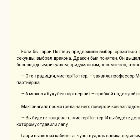
Если бы Гарри Поттеру предложили выбор: сразиться 
секунды, выбрал дракона. Дракон был понятен. Он дышал 
беспощадным ритуалом, придуманным, несомненно, тёмн
— Это традиция, мистер Поттер, — заявила профессор Ма
партнёрша.
— А можно я буду без партнёрши? — с робкой надеждой сп
Макгонагалл посмотрела на него поверх очков взглядом
— Вы будете танцевать, мистер Поттер. И вы будете де
которому отдавили лапу.
Гарри вышел из кабинета, чувствуя, как паника ледян