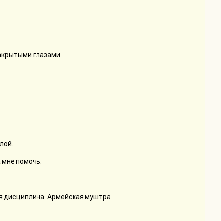
 закрытыми глазами.
лой.
а мне помочь.
гая дисциплина. Армейская муштра.