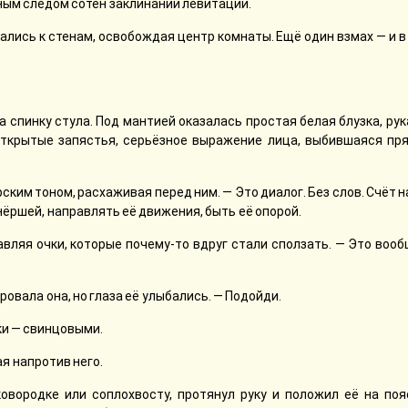
ным следом сотен заклинаний левитации.
хались к стенам, освобождая центр комнаты. Ещё один взмах — и 
 спинку стула. Под мантией оказалась простая белая блузка, рук
 открытые запястья, серьёзное выражение лица, выбившаяся пр
рским тоном, расхаживая перед ним. — Это диалог. Без слов. Счёт н
нёршей, направлять её движения, быть её опорой.
авляя очки, которые почему-то вдруг стали сползать. — Это воо
ировала она, но глаза её улыбались. — Подойди.
ки — свинцовыми.
ая напротив него.
овородке или соплохвосту, протянул руку и положил её на поя